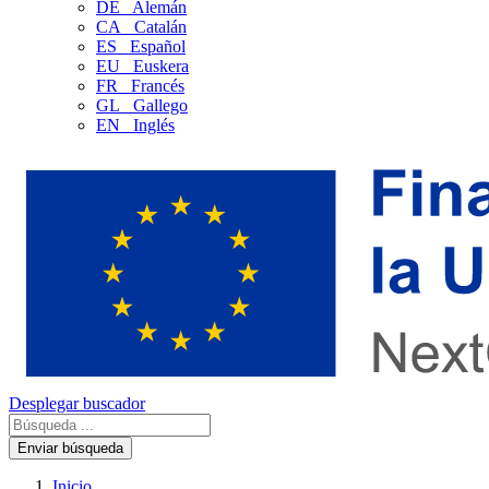
DE
Alemán
CA
Catalán
ES
Español
EU
Euskera
FR
Francés
GL
Gallego
EN
Inglés
Desplegar buscador
Enviar búsqueda
Inicio