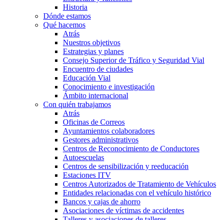
Historia
Dónde estamos
Qué hacemos
Atrás
Nuestros objetivos
Estrategias y planes
Consejo Superior de Tráfico y Seguridad Vial
Encuentro de ciudades
Educación Vial
Conocimiento e investigación
Ámbito internacional
Con quién trabajamos
Atrás
Oficinas de Correos
Ayuntamientos colaboradores
Gestores administrativos
Centros de Reconocimiento de Conductores
Autoescuelas
Centros de sensibilización y reeducación
Estaciones ITV
Centros Autorizados de Tratamiento de Vehículos
Entidades relacionadas con el vehículo histórico
Bancos y cajas de ahorro
Asociaciones de víctimas de accidentes
Talleres y asociaciones de talleres