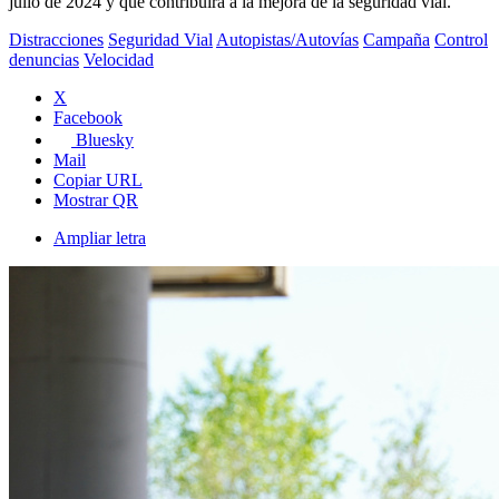
julio de 2024 y que contribuirá a la mejora de la seguridad vial.
Distracciones
Seguridad Vial
Autopistas/Autovías
Campaña
Control
denuncias
Velocidad
X
Facebook
Bluesky
Mail
Copiar URL
Mostrar QR
Ampliar letra