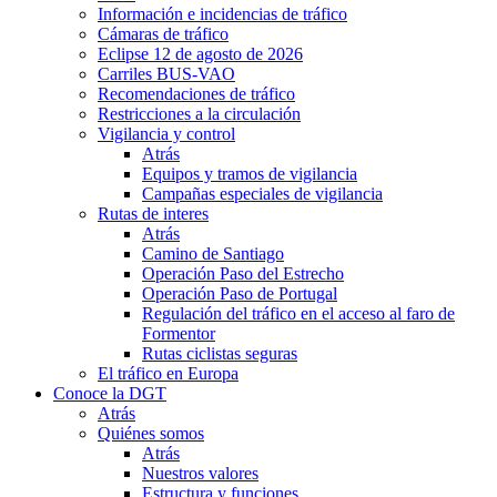
Información e incidencias de tráfico
Cámaras de tráfico
Eclipse 12 de agosto de 2026
Carriles BUS-VAO
Recomendaciones de tráfico
Restricciones a la circulación
Vigilancia y control
Atrás
Equipos y tramos de vigilancia
Campañas especiales de vigilancia
Rutas de interes
Atrás
Camino de Santiago
Operación Paso del Estrecho
Operación Paso de Portugal
Regulación del tráfico en el acceso al faro de
Formentor
Rutas ciclistas seguras
El tráfico en Europa
Conoce la DGT
Atrás
Quiénes somos
Atrás
Nuestros valores
Estructura y funciones