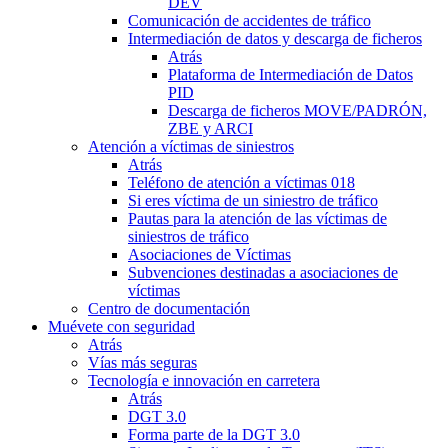
DEV
Comunicación de accidentes de tráfico
Intermediación de datos y descarga de ficheros
Atrás
Plataforma de Intermediación de Datos
PID
Descarga de ficheros MOVE/PADRÓN,
ZBE y ARCI
Atención a víctimas de siniestros
Atrás
Teléfono de atención a víctimas 018
Si eres víctima de un siniestro de tráfico
Pautas para la atención de las víctimas de
siniestros de tráfico
Asociaciones de Víctimas
Subvenciones destinadas a asociaciones de
víctimas
Centro de documentación
Muévete con seguridad
Atrás
Vías más seguras
Tecnología e innovación en carretera
Atrás
DGT 3.0
Forma parte de la DGT 3.0