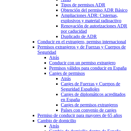
Tipos de permisos ADR
Obtención del permiso ADR Básico
Ampliaciones ADR: Cisternas,
explosivos y material radioactivo
Renovación de autorizaciones ADR
por caducidad
Duplicado de ADR
Conducir en el extranjero, permiso internacional
Permisos extranjeros y de Fuerzas y Cuerpos de
Seguridad
Atrás
Conducir con un permiso extranjero
Permisos válidos para conducir en España
Canjes de permisos
Atrás
Canjes de Fuerzas y Cuerpos de
Seguridad Españoles
Canjes de diplomáticos acreditados
en España
Canjes de permisos extranjeros
Países con convenio de canjes
Permiso de conducir para mayores de 65 años
Cambio de domicilio
Atrás