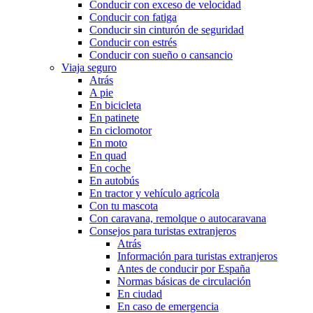
Conducir con exceso de velocidad
Conducir con fatiga
Conducir sin cinturón de seguridad
Conducir con estrés
Conducir con sueño o cansancio
Viaja seguro
Atrás
A pie
En bicicleta
En patinete
En ciclomotor
En moto
En quad
En coche
En autobús
En tractor y vehículo agrícola
Con tu mascota
Con caravana, remolque o autocaravana
Consejos para turistas extranjeros
Atrás
Información para turistas extranjeros
Antes de conducir por España
Normas básicas de circulación
En ciudad
En caso de emergencia