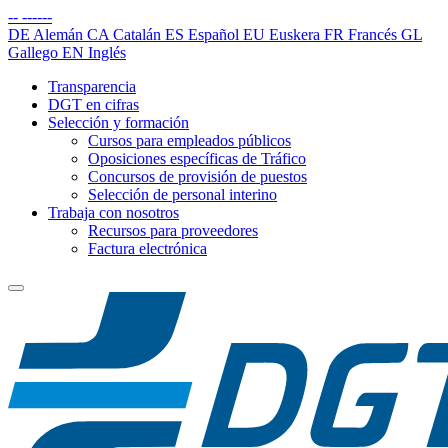
--
------
DE
Alemán
CA
Catalán
ES
Español
EU
Euskera
FR
Francés
GL
Gallego
EN
Inglés
Transparencia
DGT en cifras
Selección y formación
Cursos para empleados públicos
Oposiciones específicas de Tráfico
Concursos de provisión de puestos
Selección de personal interino
Trabaja con nosotros
Recursos para proveedores
Factura electrónica