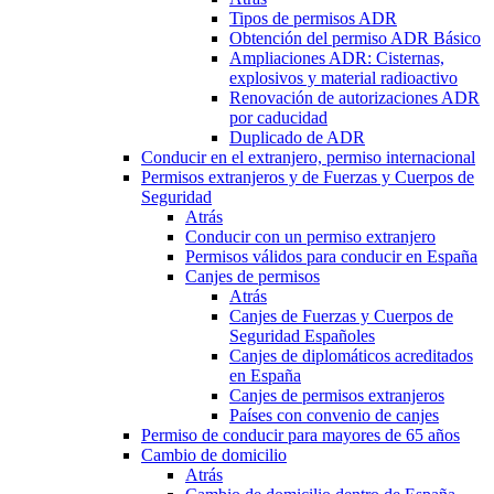
Tipos de permisos ADR
Obtención del permiso ADR Básico
Ampliaciones ADR: Cisternas,
explosivos y material radioactivo
Renovación de autorizaciones ADR
por caducidad
Duplicado de ADR
Conducir en el extranjero, permiso internacional
Permisos extranjeros y de Fuerzas y Cuerpos de
Seguridad
Atrás
Conducir con un permiso extranjero
Permisos válidos para conducir en España
Canjes de permisos
Atrás
Canjes de Fuerzas y Cuerpos de
Seguridad Españoles
Canjes de diplomáticos acreditados
en España
Canjes de permisos extranjeros
Países con convenio de canjes
Permiso de conducir para mayores de 65 años
Cambio de domicilio
Atrás