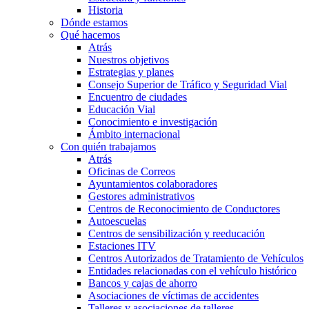
Historia
Dónde estamos
Qué hacemos
Atrás
Nuestros objetivos
Estrategias y planes
Consejo Superior de Tráfico y Seguridad Vial
Encuentro de ciudades
Educación Vial
Conocimiento e investigación
Ámbito internacional
Con quién trabajamos
Atrás
Oficinas de Correos
Ayuntamientos colaboradores
Gestores administrativos
Centros de Reconocimiento de Conductores
Autoescuelas
Centros de sensibilización y reeducación
Estaciones ITV
Centros Autorizados de Tratamiento de Vehículos
Entidades relacionadas con el vehículo histórico
Bancos y cajas de ahorro
Asociaciones de víctimas de accidentes
Talleres y asociaciones de talleres