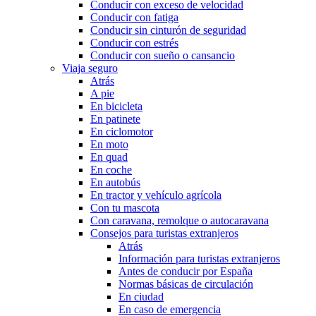
Conducir con exceso de velocidad
Conducir con fatiga
Conducir sin cinturón de seguridad
Conducir con estrés
Conducir con sueño o cansancio
Viaja seguro
Atrás
A pie
En bicicleta
En patinete
En ciclomotor
En moto
En quad
En coche
En autobús
En tractor y vehículo agrícola
Con tu mascota
Con caravana, remolque o autocaravana
Consejos para turistas extranjeros
Atrás
Información para turistas extranjeros
Antes de conducir por España
Normas básicas de circulación
En ciudad
En caso de emergencia