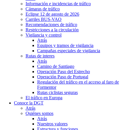
Información e incidencias de tráfico
Cámaras de tráfico
Eclipse 12 de agosto de 2026
Carriles BUS-VAO
Recomendaciones de tráfico
Restricciones a la circulación
Vigilancia y control
Atrás
Equipos y tramos de vigilancia
Campañas especiales de vigilancia
Rutas de interes
Atrás
Camino de Santiago
Operación Paso del Estrecho
Operación Paso de Portugal
Regulación del tráfico en el acceso al faro de
Formentor
Rutas ciclistas seguras
El tráfico en Europa
Conoce la DGT
Atrás
Quiénes somos
Atrás
Nuestros valores
Estructura y funciones