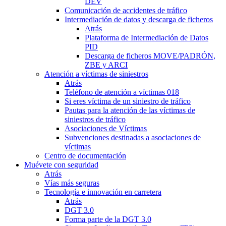
DEV
Comunicación de accidentes de tráfico
Intermediación de datos y descarga de ficheros
Atrás
Plataforma de Intermediación de Datos
PID
Descarga de ficheros MOVE/PADRÓN,
ZBE y ARCI
Atención a víctimas de siniestros
Atrás
Teléfono de atención a víctimas 018
Si eres víctima de un siniestro de tráfico
Pautas para la atención de las víctimas de
siniestros de tráfico
Asociaciones de Víctimas
Subvenciones destinadas a asociaciones de
víctimas
Centro de documentación
Muévete con seguridad
Atrás
Vías más seguras
Tecnología e innovación en carretera
Atrás
DGT 3.0
Forma parte de la DGT 3.0