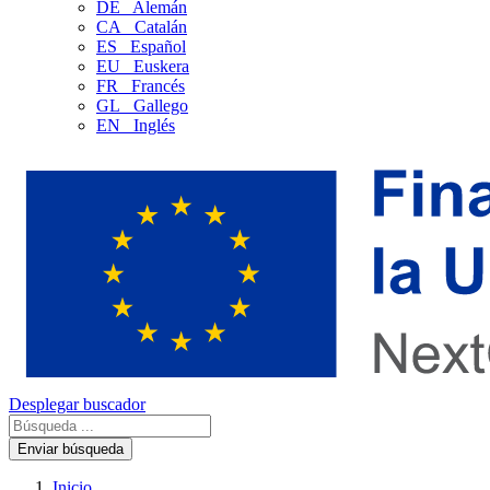
DE
Alemán
CA
Catalán
ES
Español
EU
Euskera
FR
Francés
GL
Gallego
EN
Inglés
Desplegar buscador
Enviar búsqueda
Inicio