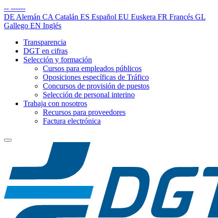
--
------
DE
Alemán
CA
Catalán
ES
Español
EU
Euskera
FR
Francés
GL
Gallego
EN
Inglés
Transparencia
DGT en cifras
Selección y formación
Cursos para empleados públicos
Oposiciones específicas de Tráfico
Concursos de provisión de puestos
Selección de personal interino
Trabaja con nosotros
Recursos para proveedores
Factura electrónica