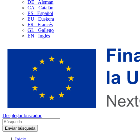
DE
Alemán
CA
Catalán
ES
Español
EU
Euskera
FR
Francés
GL
Gallego
EN
Inglés
Desplegar buscador
Enviar búsqueda
Inicio