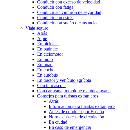
Conducir con exceso de velocidad
Conducir con fatiga
Conducir sin cinturón de seguridad
Conducir con estrés
Conducir con sueño o cansancio
Viaja seguro
Atrás
A pie
En bicicleta
En patinete
En ciclomotor
En moto
En quad
En coche
En autobús
En tractor y vehículo agrícola
Con tu mascota
Con caravana, remolque o autocaravana
Consejos para turistas extranjeros
Atrás
Información para turistas extranjeros
Antes de conducir por España
Normas básicas de circulación
En ciudad
En caso de emergencia