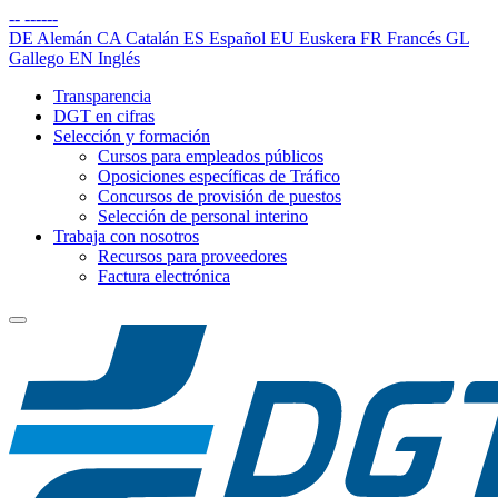
--
------
DE
Alemán
CA
Catalán
ES
Español
EU
Euskera
FR
Francés
GL
Gallego
EN
Inglés
Transparencia
DGT en cifras
Selección y formación
Cursos para empleados públicos
Oposiciones específicas de Tráfico
Concursos de provisión de puestos
Selección de personal interino
Trabaja con nosotros
Recursos para proveedores
Factura electrónica