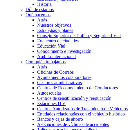
Historia
Dónde estamos
Qué hacemos
Atrás
Nuestros objetivos
Estrategias y planes
Consejo Superior de Tráfico y Seguridad Vial
Encuentro de ciudades
Educación Vial
Conocimiento e investigación
Ámbito internacional
Con quién trabajamos
Atrás
Oficinas de Correos
Ayuntamientos colaboradores
Gestores administrativos
Centros de Reconocimiento de Conductores
Autoescuelas
Centros de sensibilización y reeducación
Estaciones ITV
Centros Autorizados de Tratamiento de Vehículos
Entidades relacionadas con el vehículo histórico
Bancos y cajas de ahorro
Asociaciones de víctimas de accidentes
Talleres y asociaciones de talleres