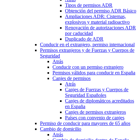
Tipos de permisos ADR
Obtención del permiso ADR Básico
Ampliaciones ADR: Cisternas,
explosivos y material radioactivo
Renovación de autorizaciones ADR
por caducidad
Duplicado de ADR
Conducir en el extranjero, permiso internacional
Permisos extranjeros y de Fuerzas y Cuerpos de
Seguridad
Atrás
Conducir con un permiso extranjero
Permisos válidos para conducir en España
Canjes de permisos
Atrás
Canjes de Fuerzas y Cuerpos de
Seguridad Españoles
Canjes de diplomáticos acreditados
en España
Canjes de permisos extranjeros
Países con convenio de canjes
Permiso de conducir para mayores de 65 años
Cambio de domicilio
Atrás