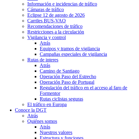
Información e incidencias de tráfico
Cámaras de tráfico
Eclipse 12 de agosto de 2026
Carriles BUS-VAO
Recomendaciones de tráfico
Restricciones a la circulación
Vigilancia y control
Atrás
Equipos y tramos de vigilancia
Campañas especiales de vigilancia
Rutas de interes
Atrás
Camino de Santiago
Operación Paso del Estrecho
Operación Paso de Portugal
Regulación del tráfico en el acceso al faro de
Formentor
Rutas ciclistas seguras
El tráfico en Europa
Conoce la DGT
Atrás
Quiénes somos
Atrás
Nuestros valores
Estructura y funciones