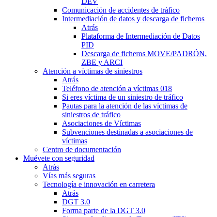
DEV
Comunicación de accidentes de tráfico
Intermediación de datos y descarga de ficheros
Atrás
Plataforma de Intermediación de Datos
PID
Descarga de ficheros MOVE/PADRÓN,
ZBE y ARCI
Atención a víctimas de siniestros
Atrás
Teléfono de atención a víctimas 018
Si eres víctima de un siniestro de tráfico
Pautas para la atención de las víctimas de
siniestros de tráfico
Asociaciones de Víctimas
Subvenciones destinadas a asociaciones de
víctimas
Centro de documentación
Muévete con seguridad
Atrás
Vías más seguras
Tecnología e innovación en carretera
Atrás
DGT 3.0
Forma parte de la DGT 3.0