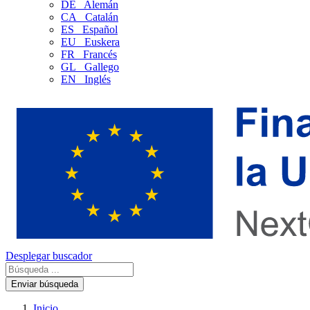
DE
Alemán
CA
Catalán
ES
Español
EU
Euskera
FR
Francés
GL
Gallego
EN
Inglés
Desplegar buscador
Enviar búsqueda
Inicio