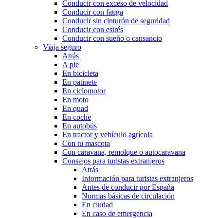
Conducir con exceso de velocidad
Conducir con fatiga
Conducir sin cinturón de seguridad
Conducir con estrés
Conducir con sueño o cansancio
Viaja seguro
Atrás
A pie
En bicicleta
En patinete
En ciclomotor
En moto
En quad
En coche
En autobús
En tractor y vehículo agrícola
Con tu mascota
Con caravana, remolque o autocaravana
Consejos para turistas extranjeros
Atrás
Información para turistas extranjeros
Antes de conducir por España
Normas básicas de circulación
En ciudad
En caso de emergencia