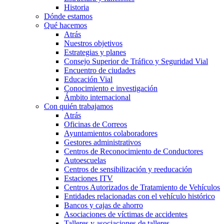
Historia
Dónde estamos
Qué hacemos
Atrás
Nuestros objetivos
Estrategias y planes
Consejo Superior de Tráfico y Seguridad Vial
Encuentro de ciudades
Educación Vial
Conocimiento e investigación
Ámbito internacional
Con quién trabajamos
Atrás
Oficinas de Correos
Ayuntamientos colaboradores
Gestores administrativos
Centros de Reconocimiento de Conductores
Autoescuelas
Centros de sensibilización y reeducación
Estaciones ITV
Centros Autorizados de Tratamiento de Vehículos
Entidades relacionadas con el vehículo histórico
Bancos y cajas de ahorro
Asociaciones de víctimas de accidentes
Talleres y asociaciones de talleres