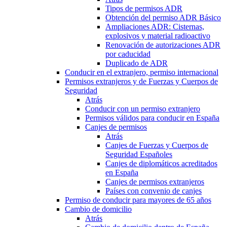
Tipos de permisos ADR
Obtención del permiso ADR Básico
Ampliaciones ADR: Cisternas,
explosivos y material radioactivo
Renovación de autorizaciones ADR
por caducidad
Duplicado de ADR
Conducir en el extranjero, permiso internacional
Permisos extranjeros y de Fuerzas y Cuerpos de
Seguridad
Atrás
Conducir con un permiso extranjero
Permisos válidos para conducir en España
Canjes de permisos
Atrás
Canjes de Fuerzas y Cuerpos de
Seguridad Españoles
Canjes de diplomáticos acreditados
en España
Canjes de permisos extranjeros
Países con convenio de canjes
Permiso de conducir para mayores de 65 años
Cambio de domicilio
Atrás