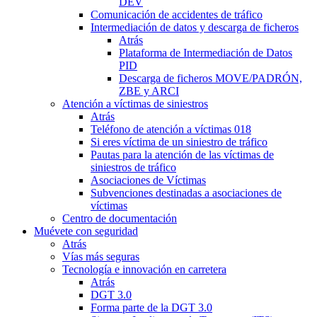
DEV
Comunicación de accidentes de tráfico
Intermediación de datos y descarga de ficheros
Atrás
Plataforma de Intermediación de Datos
PID
Descarga de ficheros MOVE/PADRÓN,
ZBE y ARCI
Atención a víctimas de siniestros
Atrás
Teléfono de atención a víctimas 018
Si eres víctima de un siniestro de tráfico
Pautas para la atención de las víctimas de
siniestros de tráfico
Asociaciones de Víctimas
Subvenciones destinadas a asociaciones de
víctimas
Centro de documentación
Muévete con seguridad
Atrás
Vías más seguras
Tecnología e innovación en carretera
Atrás
DGT 3.0
Forma parte de la DGT 3.0