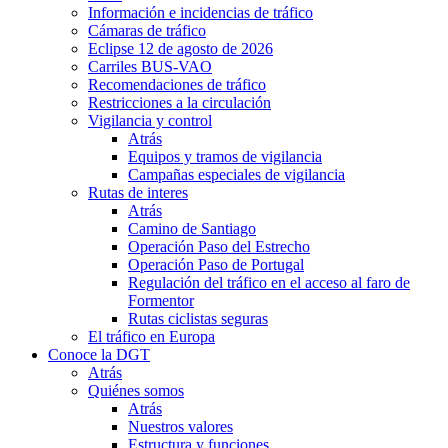
Información e incidencias de tráfico
Cámaras de tráfico
Eclipse 12 de agosto de 2026
Carriles BUS-VAO
Recomendaciones de tráfico
Restricciones a la circulación
Vigilancia y control
Atrás
Equipos y tramos de vigilancia
Campañas especiales de vigilancia
Rutas de interes
Atrás
Camino de Santiago
Operación Paso del Estrecho
Operación Paso de Portugal
Regulación del tráfico en el acceso al faro de
Formentor
Rutas ciclistas seguras
El tráfico en Europa
Conoce la DGT
Atrás
Quiénes somos
Atrás
Nuestros valores
Estructura y funciones