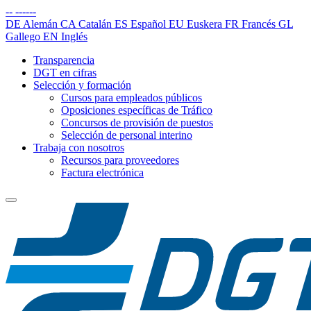
--
------
DE
Alemán
CA
Catalán
ES
Español
EU
Euskera
FR
Francés
GL
Gallego
EN
Inglés
Transparencia
DGT en cifras
Selección y formación
Cursos para empleados públicos
Oposiciones específicas de Tráfico
Concursos de provisión de puestos
Selección de personal interino
Trabaja con nosotros
Recursos para proveedores
Factura electrónica