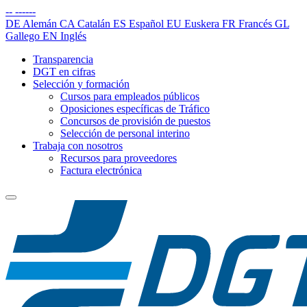
--
------
DE
Alemán
CA
Catalán
ES
Español
EU
Euskera
FR
Francés
GL
Gallego
EN
Inglés
Transparencia
DGT en cifras
Selección y formación
Cursos para empleados públicos
Oposiciones específicas de Tráfico
Concursos de provisión de puestos
Selección de personal interino
Trabaja con nosotros
Recursos para proveedores
Factura electrónica