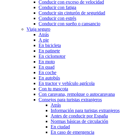
Conducir con exceso de velocidad
Conducir con fatiga
Conducir sin cinturón de seguridad
Conducir con estrés
Conducir con sueño o cansancio
Viaja seguro
Atrás
A pie
En bicicleta
En patinete
En ciclomotor
En moto
En quad
En coche
En autobús
En tractor y vehículo agrícola
Con tu mascota
Con caravana, remolque o autocaravana
Consejos para turistas extranjeros
Atrás
Información para turistas extranjeros
Antes de conducir por España
Normas básicas de circulación
En ciudad
En caso de emergencia