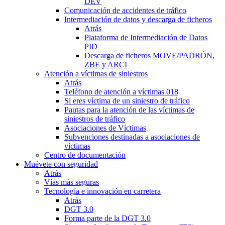
DEV
Comunicación de accidentes de tráfico
Intermediación de datos y descarga de ficheros
Atrás
Plataforma de Intermediación de Datos
PID
Descarga de ficheros MOVE/PADRÓN,
ZBE y ARCI
Atención a víctimas de siniestros
Atrás
Teléfono de atención a víctimas 018
Si eres víctima de un siniestro de tráfico
Pautas para la atención de las víctimas de
siniestros de tráfico
Asociaciones de Víctimas
Subvenciones destinadas a asociaciones de
víctimas
Centro de documentación
Muévete con seguridad
Atrás
Vías más seguras
Tecnología e innovación en carretera
Atrás
DGT 3.0
Forma parte de la DGT 3.0