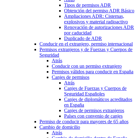
Tipos de permisos ADR
Obtención del permiso ADR Básico
Ampliaciones ADR: Cisternas,
explosivos y material radioactivo
Renovación de autorizaciones ADR
por caducidad
Duplicado de ADR
Conducir en el extranjero, permiso internacional
Permisos extranjeros y de Fuerzas y Cuerpos de
Seguridad
Atrás
Conducir con un permiso extranjero
Permisos válidos para conducir en España
Canjes de permisos
Atrás
Canjes de Fuerzas y Cuerpos de
Seguridad Españoles
Canjes de diplomáticos acreditados
en España
Canjes de permisos extranjeros
Países con convenio de canjes
Permiso de conducir para mayores de 65 años
Cambio de domicilio
Atrás