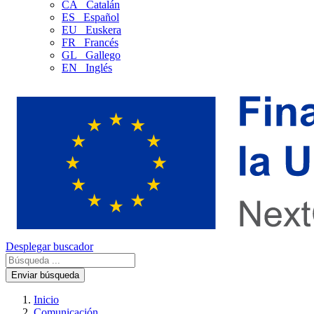
CA
Catalán
ES
Español
EU
Euskera
FR
Francés
GL
Gallego
EN
Inglés
Desplegar buscador
Enviar búsqueda
Inicio
Comunicación