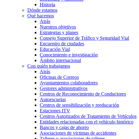
Historia
Dónde estamos
Qué hacemos
Atrás
Nuestros objetivos
Estrategias y planes
Consejo Superior de Tráfico y Seguridad Vial
Encuentro de ciudades
Educación Vial
Conocimiento e investigación
Ámbito internacional
Con quién trabajamos
Atrás
Oficinas de Correos
Ayuntamientos colaboradores
Gestores administrativos
Centros de Reconocimiento de Conductores
Autoescuelas
Centros de sensibilización y reeducación
Estaciones ITV
Centros Autorizados de Tratamiento de Vehículos
Entidades relacionadas con el vehículo histórico
Bancos y cajas de ahorro
Asociaciones de víctimas de accidentes
Talleres y asociaciones de talleres