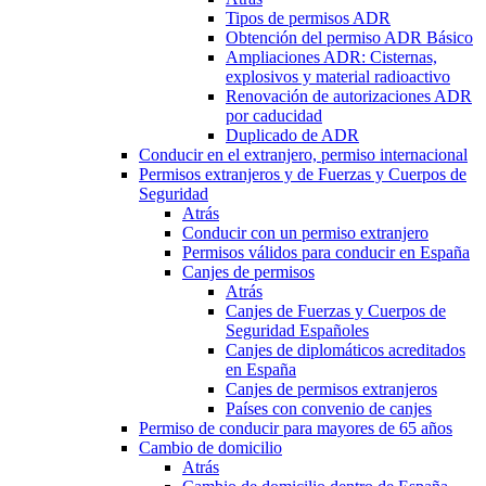
Tipos de permisos ADR
Obtención del permiso ADR Básico
Ampliaciones ADR: Cisternas,
explosivos y material radioactivo
Renovación de autorizaciones ADR
por caducidad
Duplicado de ADR
Conducir en el extranjero, permiso internacional
Permisos extranjeros y de Fuerzas y Cuerpos de
Seguridad
Atrás
Conducir con un permiso extranjero
Permisos válidos para conducir en España
Canjes de permisos
Atrás
Canjes de Fuerzas y Cuerpos de
Seguridad Españoles
Canjes de diplomáticos acreditados
en España
Canjes de permisos extranjeros
Países con convenio de canjes
Permiso de conducir para mayores de 65 años
Cambio de domicilio
Atrás