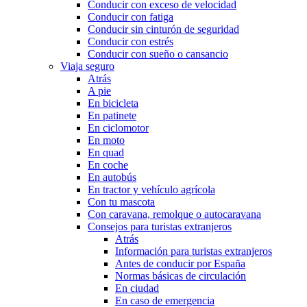
Conducir con exceso de velocidad
Conducir con fatiga
Conducir sin cinturón de seguridad
Conducir con estrés
Conducir con sueño o cansancio
Viaja seguro
Atrás
A pie
En bicicleta
En patinete
En ciclomotor
En moto
En quad
En coche
En autobús
En tractor y vehículo agrícola
Con tu mascota
Con caravana, remolque o autocaravana
Consejos para turistas extranjeros
Atrás
Información para turistas extranjeros
Antes de conducir por España
Normas básicas de circulación
En ciudad
En caso de emergencia