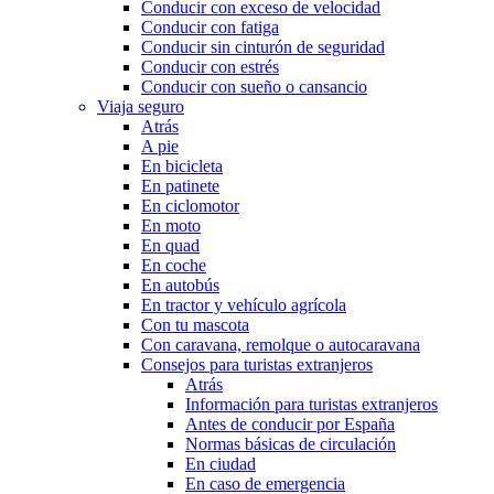
Conducir con exceso de velocidad
Conducir con fatiga
Conducir sin cinturón de seguridad
Conducir con estrés
Conducir con sueño o cansancio
Viaja seguro
Atrás
A pie
En bicicleta
En patinete
En ciclomotor
En moto
En quad
En coche
En autobús
En tractor y vehículo agrícola
Con tu mascota
Con caravana, remolque o autocaravana
Consejos para turistas extranjeros
Atrás
Información para turistas extranjeros
Antes de conducir por España
Normas básicas de circulación
En ciudad
En caso de emergencia