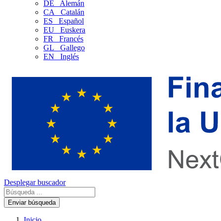
DE
Alemán
CA
Catalán
ES
Español
EU
Euskera
FR
Francés
GL
Gallego
EN
Inglés
Desplegar buscador
Enviar búsqueda
Inicio