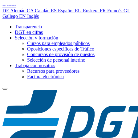
--
------
DE
Alemán
CA
Catalán
ES
Español
EU
Euskera
FR
Francés
GL
Gallego
EN
Inglés
Transparencia
DGT en cifras
Selección y formación
Cursos para empleados públicos
Oposiciones específicas de Tráfico
Concursos de provisión de puestos
Selección de personal interino
Trabaja con nosotros
Recursos para proveedores
Factura electrónica