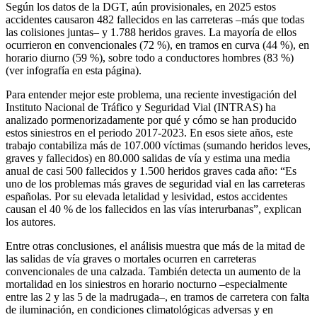
Según los datos de la DGT, aún provisionales, en 2025 estos
accidentes causaron 482 fallecidos en las carreteras –más que todas
las colisiones juntas– y 1.788 heridos graves. La mayoría de ellos
ocurrieron en convencionales (72 %), en tramos en curva (44 %), en
horario diurno (59 %), sobre todo a conductores hombres (83 %)
(ver infografía en esta página).
Para entender mejor este problema, una reciente investigación del
Instituto Nacional de Tráfico y Seguridad Vial (INTRAS) ha
analizado pormenorizadamente por qué y cómo se han producido
estos siniestros en el periodo 2017-2023. En esos siete años, este
trabajo contabiliza más de 107.000 víctimas (sumando heridos leves,
graves y fallecidos) en 80.000 salidas de vía y estima una media
anual de casi 500 fallecidos y 1.500 heridos graves cada año: “Es
uno de los problemas más graves de seguridad vial en las carreteras
españolas. Por su elevada letalidad y lesividad, estos accidentes
causan el 40 % de los fallecidos en las vías interurbanas”, explican
los autores.
Entre otras conclusiones, el análisis muestra que más de la mitad de
las salidas de vía graves o mortales ocurren en carreteras
convencionales de una calzada. También detecta un aumento de la
mortalidad en los siniestros en horario nocturno –especialmente
entre las 2 y las 5 de la madrugada–, en tramos de carretera con falta
de iluminación, en condiciones climatológicas adversas y en