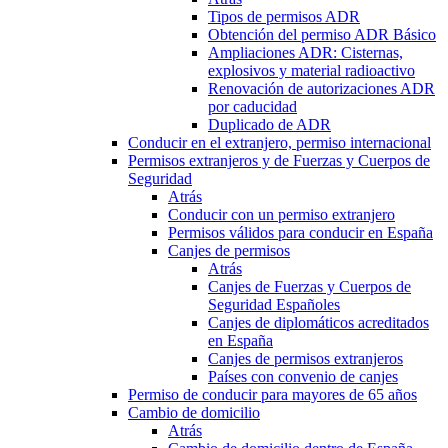
Tipos de permisos ADR
Obtención del permiso ADR Básico
Ampliaciones ADR: Cisternas,
explosivos y material radioactivo
Renovación de autorizaciones ADR
por caducidad
Duplicado de ADR
Conducir en el extranjero, permiso internacional
Permisos extranjeros y de Fuerzas y Cuerpos de
Seguridad
Atrás
Conducir con un permiso extranjero
Permisos válidos para conducir en España
Canjes de permisos
Atrás
Canjes de Fuerzas y Cuerpos de
Seguridad Españoles
Canjes de diplomáticos acreditados
en España
Canjes de permisos extranjeros
Países con convenio de canjes
Permiso de conducir para mayores de 65 años
Cambio de domicilio
Atrás