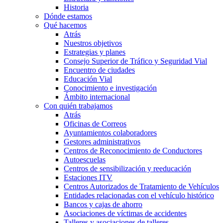
Historia
Dónde estamos
Qué hacemos
Atrás
Nuestros objetivos
Estrategias y planes
Consejo Superior de Tráfico y Seguridad Vial
Encuentro de ciudades
Educación Vial
Conocimiento e investigación
Ámbito internacional
Con quién trabajamos
Atrás
Oficinas de Correos
Ayuntamientos colaboradores
Gestores administrativos
Centros de Reconocimiento de Conductores
Autoescuelas
Centros de sensibilización y reeducación
Estaciones ITV
Centros Autorizados de Tratamiento de Vehículos
Entidades relacionadas con el vehículo histórico
Bancos y cajas de ahorro
Asociaciones de víctimas de accidentes
Talleres y asociaciones de talleres