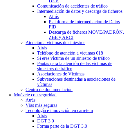
DEV
Comunicación de accidentes de tráfico
Intermediación de datos y descarga de ficheros
Atrás
Plataforma de Intermediación de Datos
PID
Descarga de ficheros MOVE/PADRÓN,
ZBE y ARCI
Atención a víctimas de siniestros
Atrás
Teléfono de atención a víctimas 018
Si eres víctima de un siniestro de tráfico
Pautas para la atención de las víctimas de
siniestros de tráfico
Asociaciones de Víctimas
Subvenciones destinadas a asociaciones de
víctimas
Centro de documentación
Muévete con seguridad
Atrás
Vías más seguras
Tecnología e innovación en carretera
Atrás
DGT 3.0
Forma parte de la DGT 3.0