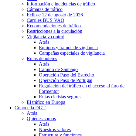
Información e incidencias de tráfico
Cámaras de tráfico
Eclipse 12 de agosto de 2026
Carriles BUS-VAO
Recomendaciones de tráfico
Restricciones a la circulación
Vigilancia y control
Atrás
Equipos y tramos de vigilancia
Campañas especiales de vigilancia
Rutas de interes
Atrás
Camino de Santiago
Operación Paso del Estrecho
Operación Paso de Portugal
Regulación del tráfico en el acceso al faro de
Formentor
Rutas ciclistas seguras
El tráfico en Europa
Conoce la DGT
Atrás
Quiénes somos
Atrás
Nuestros valores
Estructura y funciones