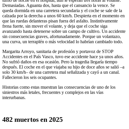
turno de noche en el hospital; aún le esperan tres horas al volante.
Demasiadas. Aguanta dos, hasta que el cansancio la vence. Se
queda dormida en una carretera secundaria y el coche se sale de la
calzada por la derecha a unos 60 km/h. Despierta en el momento en
que las ruedas delanteras pisan fuera del asfalto. Instintivamente
frena fuerte, sin mover el volante, y deja que el coche siga
avanzando hasta detenerse sobre un campo de cultivo. Un accidente
sin consecuencias graves, afortunadamente. Porque un volantazo,
una curva, un terraplén o más velocidad lo habrían cambiado todo.
Margarita Arroyo, sanitaria de profesión y portavoz de STOP
Accidentes en el País Vasco, tuvo ese accidente hace ya unos años.
No sufrió daños en esa ocasión. Pero la tragedia llegaría tiempo
después. El coche en el que viajaba su hijo de doce años se salió –a
solo 30 km/h– de una carretera mal señalizada y cayó a un canal.
Fallecieron los seis ocupantes.
Historias como estas muestran las consecuencias de uno de los
siniestros más letales, frecuentes y complejos en las vías
interurbanas.
482 muertos en 2025