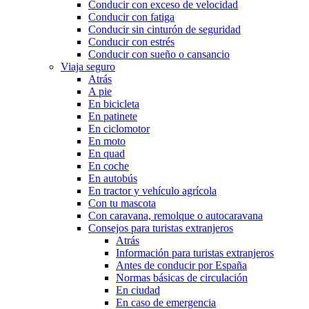
Conducir con exceso de velocidad
Conducir con fatiga
Conducir sin cinturón de seguridad
Conducir con estrés
Conducir con sueño o cansancio
Viaja seguro
Atrás
A pie
En bicicleta
En patinete
En ciclomotor
En moto
En quad
En coche
En autobús
En tractor y vehículo agrícola
Con tu mascota
Con caravana, remolque o autocaravana
Consejos para turistas extranjeros
Atrás
Información para turistas extranjeros
Antes de conducir por España
Normas básicas de circulación
En ciudad
En caso de emergencia