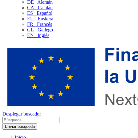
DE
Alemán
CA
Catalán
ES
Español
EU
Euskera
FR
Francés
GL
Gallego
EN
Inglés
Desplegar buscador
Enviar búsqueda
Inicio