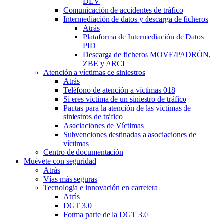
DEV
Comunicación de accidentes de tráfico
Intermediación de datos y descarga de ficheros
Atrás
Plataforma de Intermediación de Datos
PID
Descarga de ficheros MOVE/PADRÓN,
ZBE y ARCI
Atención a víctimas de siniestros
Atrás
Teléfono de atención a víctimas 018
Si eres víctima de un siniestro de tráfico
Pautas para la atención de las víctimas de
siniestros de tráfico
Asociaciones de Víctimas
Subvenciones destinadas a asociaciones de
víctimas
Centro de documentación
Muévete con seguridad
Atrás
Vías más seguras
Tecnología e innovación en carretera
Atrás
DGT 3.0
Forma parte de la DGT 3.0