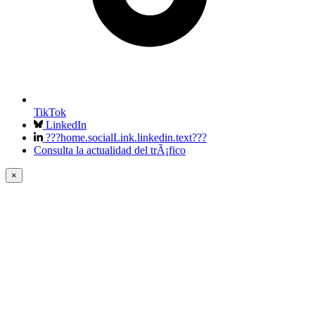
TikTok
LinkedIn
???home.socialLink.linkedin.text???
Consulta la actualidad del trÃ¡fico
×