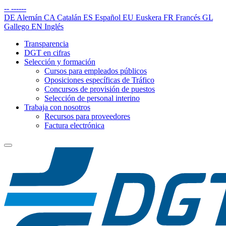
--
------
DE
Alemán
CA
Catalán
ES
Español
EU
Euskera
FR
Francés
GL
Gallego
EN
Inglés
Transparencia
DGT en cifras
Selección y formación
Cursos para empleados públicos
Oposiciones específicas de Tráfico
Concursos de provisión de puestos
Selección de personal interino
Trabaja con nosotros
Recursos para proveedores
Factura electrónica