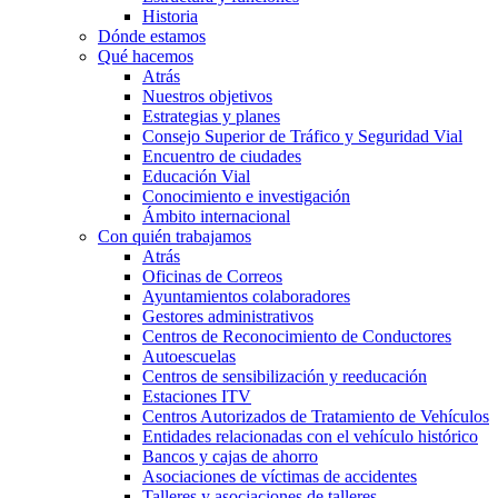
Historia
Dónde estamos
Qué hacemos
Atrás
Nuestros objetivos
Estrategias y planes
Consejo Superior de Tráfico y Seguridad Vial
Encuentro de ciudades
Educación Vial
Conocimiento e investigación
Ámbito internacional
Con quién trabajamos
Atrás
Oficinas de Correos
Ayuntamientos colaboradores
Gestores administrativos
Centros de Reconocimiento de Conductores
Autoescuelas
Centros de sensibilización y reeducación
Estaciones ITV
Centros Autorizados de Tratamiento de Vehículos
Entidades relacionadas con el vehículo histórico
Bancos y cajas de ahorro
Asociaciones de víctimas de accidentes
Talleres y asociaciones de talleres