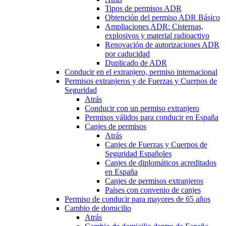
Tipos de permisos ADR
Obtención del permiso ADR Básico
Ampliaciones ADR: Cisternas,
explosivos y material radioactivo
Renovación de autorizaciones ADR
por caducidad
Duplicado de ADR
Conducir en el extranjero, permiso internacional
Permisos extranjeros y de Fuerzas y Cuerpos de
Seguridad
Atrás
Conducir con un permiso extranjero
Permisos válidos para conducir en España
Canjes de permisos
Atrás
Canjes de Fuerzas y Cuerpos de
Seguridad Españoles
Canjes de diplomáticos acreditados
en España
Canjes de permisos extranjeros
Países con convenio de canjes
Permiso de conducir para mayores de 65 años
Cambio de domicilio
Atrás