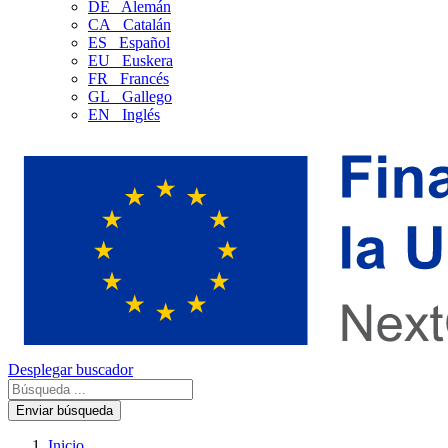
DE
Alemán
CA
Catalán
ES
Español
EU
Euskera
FR
Francés
GL
Gallego
EN
Inglés
Desplegar buscador
Enviar búsqueda
Inicio