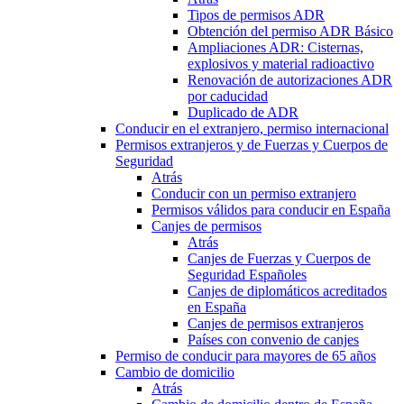
Tipos de permisos ADR
Obtención del permiso ADR Básico
Ampliaciones ADR: Cisternas,
explosivos y material radioactivo
Renovación de autorizaciones ADR
por caducidad
Duplicado de ADR
Conducir en el extranjero, permiso internacional
Permisos extranjeros y de Fuerzas y Cuerpos de
Seguridad
Atrás
Conducir con un permiso extranjero
Permisos válidos para conducir en España
Canjes de permisos
Atrás
Canjes de Fuerzas y Cuerpos de
Seguridad Españoles
Canjes de diplomáticos acreditados
en España
Canjes de permisos extranjeros
Países con convenio de canjes
Permiso de conducir para mayores de 65 años
Cambio de domicilio
Atrás