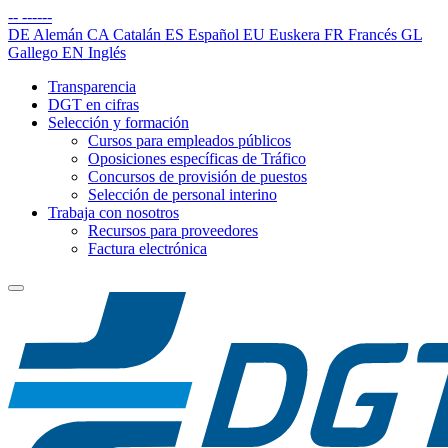
--
------
DE
Alemán
CA
Catalán
ES
Español
EU
Euskera
FR
Francés
GL
Gallego
EN
Inglés
Transparencia
DGT en cifras
Selección y formación
Cursos para empleados públicos
Oposiciones específicas de Tráfico
Concursos de provisión de puestos
Selección de personal interino
Trabaja con nosotros
Recursos para proveedores
Factura electrónica