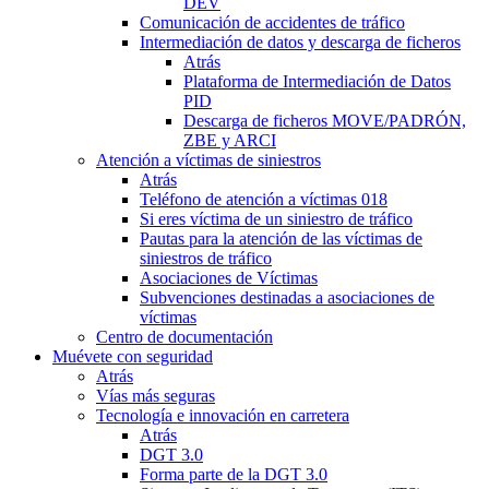
DEV
Comunicación de accidentes de tráfico
Intermediación de datos y descarga de ficheros
Atrás
Plataforma de Intermediación de Datos
PID
Descarga de ficheros MOVE/PADRÓN,
ZBE y ARCI
Atención a víctimas de siniestros
Atrás
Teléfono de atención a víctimas 018
Si eres víctima de un siniestro de tráfico
Pautas para la atención de las víctimas de
siniestros de tráfico
Asociaciones de Víctimas
Subvenciones destinadas a asociaciones de
víctimas
Centro de documentación
Muévete con seguridad
Atrás
Vías más seguras
Tecnología e innovación en carretera
Atrás
DGT 3.0
Forma parte de la DGT 3.0