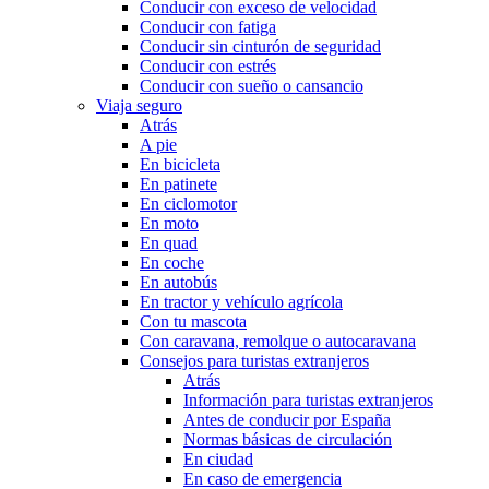
Conducir con exceso de velocidad
Conducir con fatiga
Conducir sin cinturón de seguridad
Conducir con estrés
Conducir con sueño o cansancio
Viaja seguro
Atrás
A pie
En bicicleta
En patinete
En ciclomotor
En moto
En quad
En coche
En autobús
En tractor y vehículo agrícola
Con tu mascota
Con caravana, remolque o autocaravana
Consejos para turistas extranjeros
Atrás
Información para turistas extranjeros
Antes de conducir por España
Normas básicas de circulación
En ciudad
En caso de emergencia