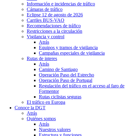
Información e incidencias de tráfico
Cámaras de tráfico
Eclipse 12 de agosto de 2026
Carriles BUS-VAO
Recomendaciones de tráfico
Restricciones a la circulación
Vigilancia y control
Atrás
Equipos y tramos de vigilancia
Campañas especiales de vigilancia
Rutas de interes
Atrás
Camino de Santiago
Operación Paso del Estrecho
Operación Paso de Portugal
Regulación del tráfico en el acceso al faro de
Formentor
Rutas ciclistas seguras
El tráfico en Europa
Conoce la DGT
Atrás
Quiénes somos
Atrás
Nuestros valores
Estructura y funciones