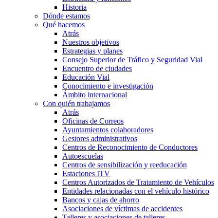
Historia
Dónde estamos
Qué hacemos
Atrás
Nuestros objetivos
Estrategias y planes
Consejo Superior de Tráfico y Seguridad Vial
Encuentro de ciudades
Educación Vial
Conocimiento e investigación
Ámbito internacional
Con quién trabajamos
Atrás
Oficinas de Correos
Ayuntamientos colaboradores
Gestores administrativos
Centros de Reconocimiento de Conductores
Autoescuelas
Centros de sensibilización y reeducación
Estaciones ITV
Centros Autorizados de Tratamiento de Vehículos
Entidades relacionadas con el vehículo histórico
Bancos y cajas de ahorro
Asociaciones de víctimas de accidentes
Talleres y asociaciones de talleres