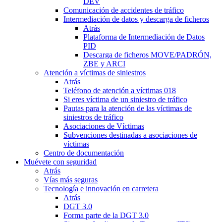
DEV
Comunicación de accidentes de tráfico
Intermediación de datos y descarga de ficheros
Atrás
Plataforma de Intermediación de Datos
PID
Descarga de ficheros MOVE/PADRÓN,
ZBE y ARCI
Atención a víctimas de siniestros
Atrás
Teléfono de atención a víctimas 018
Si eres víctima de un siniestro de tráfico
Pautas para la atención de las víctimas de
siniestros de tráfico
Asociaciones de Víctimas
Subvenciones destinadas a asociaciones de
víctimas
Centro de documentación
Muévete con seguridad
Atrás
Vías más seguras
Tecnología e innovación en carretera
Atrás
DGT 3.0
Forma parte de la DGT 3.0