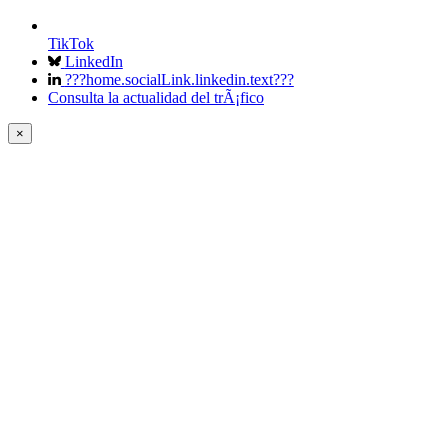
TikTok
LinkedIn
???home.socialLink.linkedin.text???
Consulta la actualidad del trÃ¡fico
×