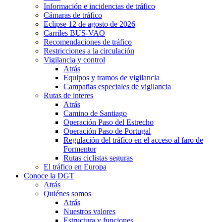
Información e incidencias de tráfico
Cámaras de tráfico
Eclipse 12 de agosto de 2026
Carriles BUS-VAO
Recomendaciones de tráfico
Restricciones a la circulación
Vigilancia y control
Atrás
Equipos y tramos de vigilancia
Campañas especiales de vigilancia
Rutas de interes
Atrás
Camino de Santiago
Operación Paso del Estrecho
Operación Paso de Portugal
Regulación del tráfico en el acceso al faro de
Formentor
Rutas ciclistas seguras
El tráfico en Europa
Conoce la DGT
Atrás
Quiénes somos
Atrás
Nuestros valores
Estructura y funciones