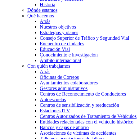
Historia
Dónde estamos
Qué hacemos
Atrás
Nuestros objetivos
Estrategias y planes
Consejo Superior de Tráfico y Seguridad Vial
Encuentro de ciudades
Educación Vial
Conocimiento e investigación
Ámbito internacional
Con quién trabajamos
Atrás
Oficinas de Correos
Ayuntamientos colaboradores
Gestores administrativos
Centros de Reconocimiento de Conductores
Autoescuelas
Centros de sensibilización y reeducación
Estaciones ITV
Centros Autorizados de Tratamiento de Vehículos
Entidades relacionadas con el vehículo histórico
Bancos y cajas de ahorro
Asociaciones de víctimas de accidentes
Talleres y asociaciones de talleres