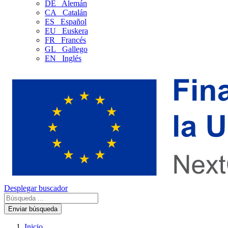
DE
Alemán
CA
Catalán
ES
Español
EU
Euskera
FR
Francés
GL
Gallego
EN
Inglés
Desplegar buscador
Enviar búsqueda
Inicio