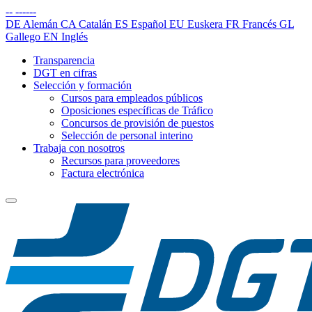
--
------
DE
Alemán
CA
Catalán
ES
Español
EU
Euskera
FR
Francés
GL
Gallego
EN
Inglés
Transparencia
DGT en cifras
Selección y formación
Cursos para empleados públicos
Oposiciones específicas de Tráfico
Concursos de provisión de puestos
Selección de personal interino
Trabaja con nosotros
Recursos para proveedores
Factura electrónica