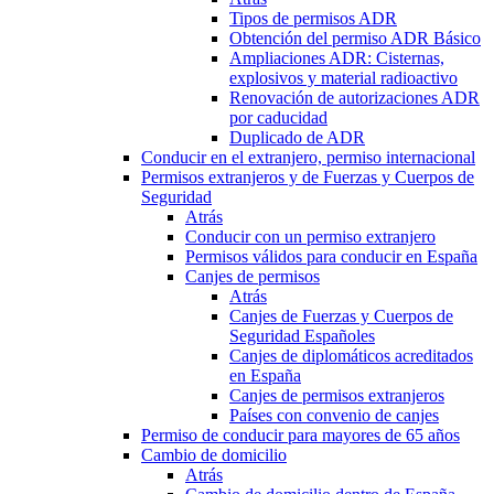
Tipos de permisos ADR
Obtención del permiso ADR Básico
Ampliaciones ADR: Cisternas,
explosivos y material radioactivo
Renovación de autorizaciones ADR
por caducidad
Duplicado de ADR
Conducir en el extranjero, permiso internacional
Permisos extranjeros y de Fuerzas y Cuerpos de
Seguridad
Atrás
Conducir con un permiso extranjero
Permisos válidos para conducir en España
Canjes de permisos
Atrás
Canjes de Fuerzas y Cuerpos de
Seguridad Españoles
Canjes de diplomáticos acreditados
en España
Canjes de permisos extranjeros
Países con convenio de canjes
Permiso de conducir para mayores de 65 años
Cambio de domicilio
Atrás