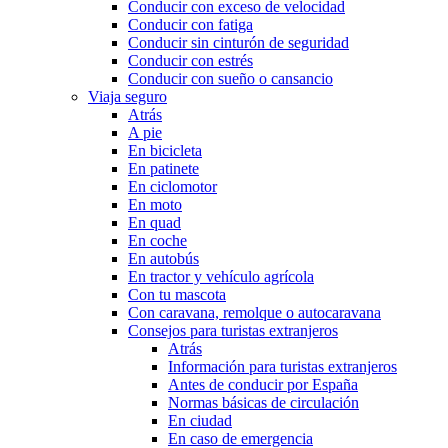
Conducir con exceso de velocidad
Conducir con fatiga
Conducir sin cinturón de seguridad
Conducir con estrés
Conducir con sueño o cansancio
Viaja seguro
Atrás
A pie
En bicicleta
En patinete
En ciclomotor
En moto
En quad
En coche
En autobús
En tractor y vehículo agrícola
Con tu mascota
Con caravana, remolque o autocaravana
Consejos para turistas extranjeros
Atrás
Información para turistas extranjeros
Antes de conducir por España
Normas básicas de circulación
En ciudad
En caso de emergencia