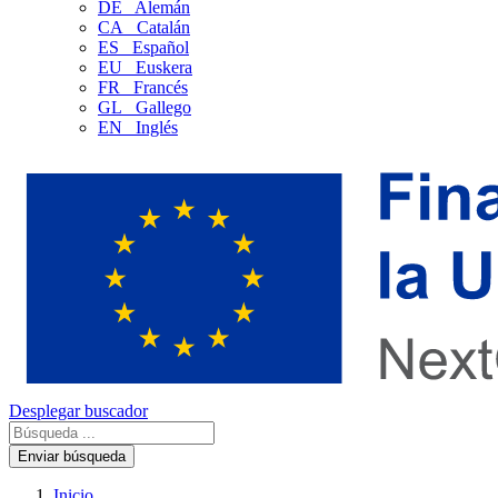
DE
Alemán
CA
Catalán
ES
Español
EU
Euskera
FR
Francés
GL
Gallego
EN
Inglés
Desplegar buscador
Enviar búsqueda
Inicio