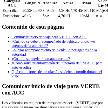
Categoria
Valor
Longitud
Anchura
Altura
Masa
ACC
Eje M
Específica
20,55<L≤40
3<A≤5
4,5<H≤4,70
45<M≤110
M/eje
Excepcional
40<L
5<A
4,70<H
110<M
n. a.
Contenido de esta página
Comunicar inicio de viaje para VERTE con ACC
¿Cuándo se debe ir acompañado de vehículo piloto y/o
agentes de la autoridad?
Solicitar acompañamiento del vehículo por agentes de la
autoridad
¿Cuándo se puede ir con auto-escolta?
¿Cómo solicitar autorización del itinerario de una ACC para
auto-escolta?
Qué condiciones de circulación se deben cumplir durante el
viaje
Comunicar inicio de viaje para VERTE
con ACC
Los vehículos en régimen de transporte especial (VERTE) que por
sus valores de masas y/o dimensiones precisen una autorización