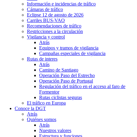
Información e incidencias de tráfico
Cámaras de tráfico
Eclipse 12 de agosto de 2026
Carriles BUS-VAO
Recomendaciones de tráfico
Restricciones a la circulación
Vigilancia y control
Atrás
Equipos y tramos de vigilancia
Campañas especiales de vigilancia
Rutas de interes
Atrás
Camino de Santiago
Operación Paso del Estrecho
Operación Paso de Portugal
Regulación del tráfico en el acceso al faro de
Formentor
Rutas ciclistas seguras
El tráfico en Europa
Conoce la DGT
Atrás
Quiénes somos
Atrás
Nuestros valores
Estructura y funciones