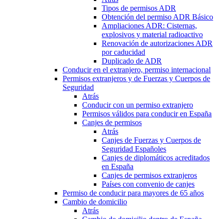
Tipos de permisos ADR
Obtención del permiso ADR Básico
Ampliaciones ADR: Cisternas,
explosivos y material radioactivo
Renovación de autorizaciones ADR
por caducidad
Duplicado de ADR
Conducir en el extranjero, permiso internacional
Permisos extranjeros y de Fuerzas y Cuerpos de
Seguridad
Atrás
Conducir con un permiso extranjero
Permisos válidos para conducir en España
Canjes de permisos
Atrás
Canjes de Fuerzas y Cuerpos de
Seguridad Españoles
Canjes de diplomáticos acreditados
en España
Canjes de permisos extranjeros
Países con convenio de canjes
Permiso de conducir para mayores de 65 años
Cambio de domicilio
Atrás