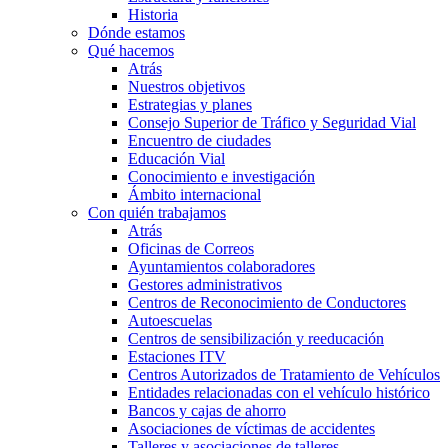
Historia
Dónde estamos
Qué hacemos
Atrás
Nuestros objetivos
Estrategias y planes
Consejo Superior de Tráfico y Seguridad Vial
Encuentro de ciudades
Educación Vial
Conocimiento e investigación
Ámbito internacional
Con quién trabajamos
Atrás
Oficinas de Correos
Ayuntamientos colaboradores
Gestores administrativos
Centros de Reconocimiento de Conductores
Autoescuelas
Centros de sensibilización y reeducación
Estaciones ITV
Centros Autorizados de Tratamiento de Vehículos
Entidades relacionadas con el vehículo histórico
Bancos y cajas de ahorro
Asociaciones de víctimas de accidentes
Talleres y asociaciones de talleres