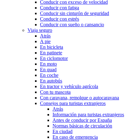
Conducir con exceso de velocidad
Conducir con fatiga
Conducir sin cinturón de seguridad
Conducir con estrés
Conducir con sueño o cansancio
Viaja seguro
Atrás
A pie
En bicicleta
En patinete
En ciclomotor
En moto
En quad
En coche
En autobús
En tractor y vehículo agrícola
Con tu mascota
Con caravana, remolque o autocaravana
Consejos para turistas extranjeros
Atrás
Información para turistas extranjeros
Antes de conducir por España
Normas básicas de circulación
En ciudad
En caso de emergencia