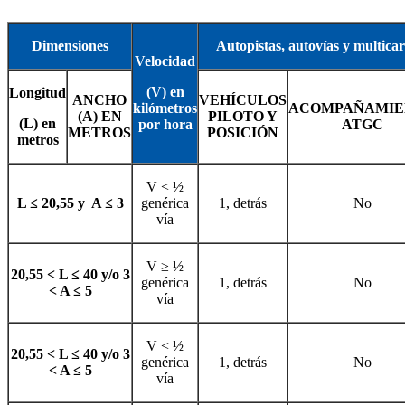
Dimensiones
Autopistas, autovías y multicar
Velocidad
(V) en
Longitud
ANCHO
VEHÍCULOS
kilómetros
ACOMPAÑAMIE
(A) EN
PILOTO Y
(L) en
por hora
ATGC
METROS
POSICIÓN
metros
V < ½
L ≤ 20,55
y A ≤ 3
genérica
1, detrás
No
vía
V ≥ ½
20,55 < L ≤ 40
y/o 3
genérica
1, detrás
No
< A ≤ 5
vía
V < ½
20,55 < L ≤ 40
y/o 3
genérica
1, detrás
No
< A ≤ 5
vía