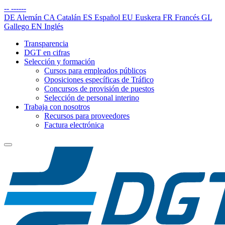
--
------
DE
Alemán
CA
Catalán
ES
Español
EU
Euskera
FR
Francés
GL
Gallego
EN
Inglés
Transparencia
DGT en cifras
Selección y formación
Cursos para empleados públicos
Oposiciones específicas de Tráfico
Concursos de provisión de puestos
Selección de personal interino
Trabaja con nosotros
Recursos para proveedores
Factura electrónica