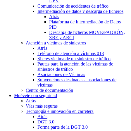
DEV
Comunicación de accidentes de tráfico
Intermediación de datos y descarga de ficheros
Atrás
Plataforma de Intermediación de Datos
PID
Descarga de ficheros MOVE/PADRÓN,
ZBE y ARCI
Atención a víctimas de siniestros
Atrás
Teléfono de atención a víctimas 018
Si eres víctima de un siniestro de tráfico
Pautas para la atención de las víctimas de
siniestros de tráfico
Asociaciones de Víctimas
Subvenciones destinadas a asociaciones de
víctimas
Centro de documentación
Muévete con seguridad
Atrás
Vías más seguras
Tecnología e innovación en carretera
Atrás
DGT 3.0
Forma parte de la DGT 3.0