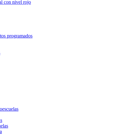
l con nivel rojo
entos programados
s
toescuelas
as
uelas
a