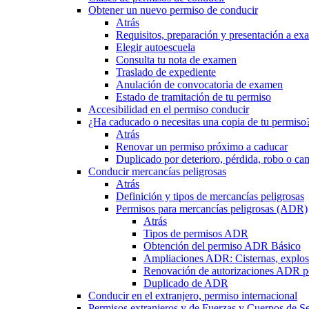
Obtener un nuevo permiso de conducir
Atrás
Requisitos, preparación y presentación a e
Elegir autoescuela
Consulta tu nota de examen
Traslado de expediente
Anulación de convocatoria de examen
Estado de tramitación de tu permiso
Accesibilidad en el permiso conducir
¿Ha caducado o necesitas una copia de tu permiso
Atrás
Renovar un permiso próximo a caducar
Duplicado por deterioro, pérdida, robo o ca
Conducir mercancías peligrosas
Atrás
Definición y tipos de mercancías peligrosas
Permisos para mercancías peligrosas (ADR)
Atrás
Tipos de permisos ADR
Obtención del permiso ADR Básico
Ampliaciones ADR: Cisternas, explosi
Renovación de autorizaciones ADR p
Duplicado de ADR
Conducir en el extranjero, permiso internacional
Permisos extranjeros y de Fuerzas y Cuerpos de S