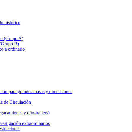
lo histórico
ico (Grupo A)
 (Grupo B)
co a ordinario
ción para grandes masas y dimensiones
a de Circulación
gacamiones y dúo-trailers)
vestigación extraordinarios
estricciones