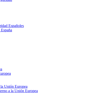
ridad Españoles
n España
ea
Europea
e la Unión Europea
xterno a la Unión Europea