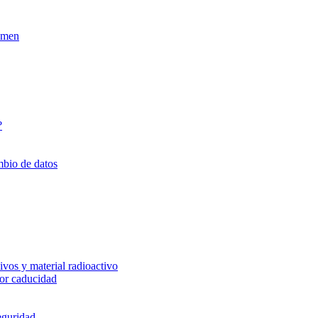
xamen
?
mbio de datos
vos y material radioactivo
or caducidad
eguridad