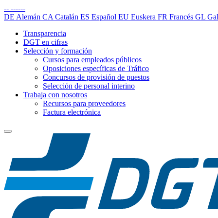
--
------
DE
Alemán
CA
Catalán
ES
Español
EU
Euskera
FR
Francés
GL
Gal
Transparencia
DGT en cifras
Selección y formación
Cursos para empleados públicos
Oposiciones específicas de Tráfico
Concursos de provisión de puestos
Selección de personal interino
Trabaja con nosotros
Recursos para proveedores
Factura electrónica