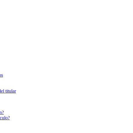
os
l titular
n?
culo?