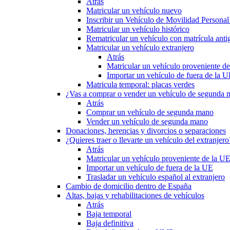
Atrás
Matricular un vehículo nuevo
Inscribir un Vehículo de Movilidad Person
Matricular un vehículo histórico
Rematricular un vehículo con matrícula anti
Matricular un vehículo extranjero
Atrás
Matricular un vehículo proveniente d
Importar un vehículo de fuera de la 
Matricula temporal: placas verdes
¿Vas a comprar o vender un vehículo de segunda
Atrás
Comprar un vehículo de segunda mano
Vender un vehículo de segunda mano
Donaciones, herencias y divorcios o separaciones
¿Quieres traer o llevarte un vehículo del extranjero
Atrás
Matricular un vehículo proveniente de la U
Importar un vehículo de fuera de la UE
Trasladar un vehículo español al extranjero
Cambio de domicilio dentro de España
Altas, bajas y rehabilitaciones de vehículos
Atrás
Baja temporal
Baja definitiva