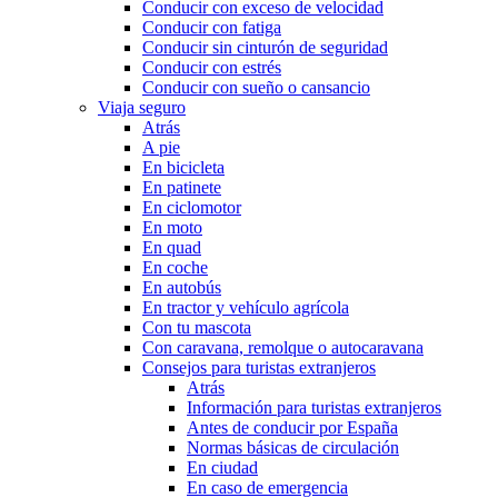
Conducir con exceso de velocidad
Conducir con fatiga
Conducir sin cinturón de seguridad
Conducir con estrés
Conducir con sueño o cansancio
Viaja seguro
Atrás
A pie
En bicicleta
En patinete
En ciclomotor
En moto
En quad
En coche
En autobús
En tractor y vehículo agrícola
Con tu mascota
Con caravana, remolque o autocaravana
Consejos para turistas extranjeros
Atrás
Información para turistas extranjeros
Antes de conducir por España
Normas básicas de circulación
En ciudad
En caso de emergencia