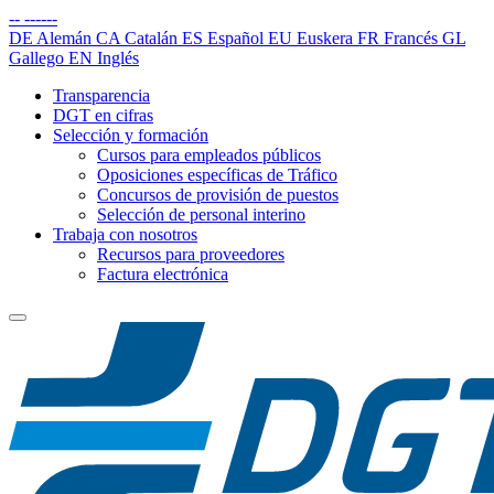
--
------
DE
Alemán
CA
Catalán
ES
Español
EU
Euskera
FR
Francés
GL
Gallego
EN
Inglés
Transparencia
DGT en cifras
Selección y formación
Cursos para empleados públicos
Oposiciones específicas de Tráfico
Concursos de provisión de puestos
Selección de personal interino
Trabaja con nosotros
Recursos para proveedores
Factura electrónica