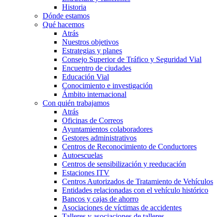
Historia
Dónde estamos
Qué hacemos
Atrás
Nuestros objetivos
Estrategias y planes
Consejo Superior de Tráfico y Seguridad Vial
Encuentro de ciudades
Educación Vial
Conocimiento e investigación
Ámbito internacional
Con quién trabajamos
Atrás
Oficinas de Correos
Ayuntamientos colaboradores
Gestores administrativos
Centros de Reconocimiento de Conductores
Autoescuelas
Centros de sensibilización y reeducación
Estaciones ITV
Centros Autorizados de Tratamiento de Vehículos
Entidades relacionadas con el vehículo histórico
Bancos y cajas de ahorro
Asociaciones de víctimas de accidentes
Talleres y asociaciones de talleres