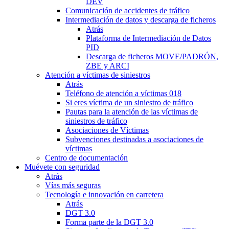
DEV
Comunicación de accidentes de tráfico
Intermediación de datos y descarga de ficheros
Atrás
Plataforma de Intermediación de Datos
PID
Descarga de ficheros MOVE/PADRÓN,
ZBE y ARCI
Atención a víctimas de siniestros
Atrás
Teléfono de atención a víctimas 018
Si eres víctima de un siniestro de tráfico
Pautas para la atención de las víctimas de
siniestros de tráfico
Asociaciones de Víctimas
Subvenciones destinadas a asociaciones de
víctimas
Centro de documentación
Muévete con seguridad
Atrás
Vías más seguras
Tecnología e innovación en carretera
Atrás
DGT 3.0
Forma parte de la DGT 3.0