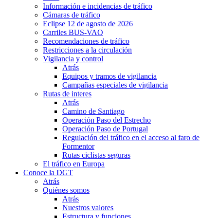
Información e incidencias de tráfico
Cámaras de tráfico
Eclipse 12 de agosto de 2026
Carriles BUS-VAO
Recomendaciones de tráfico
Restricciones a la circulación
Vigilancia y control
Atrás
Equipos y tramos de vigilancia
Campañas especiales de vigilancia
Rutas de interes
Atrás
Camino de Santiago
Operación Paso del Estrecho
Operación Paso de Portugal
Regulación del tráfico en el acceso al faro de
Formentor
Rutas ciclistas seguras
El tráfico en Europa
Conoce la DGT
Atrás
Quiénes somos
Atrás
Nuestros valores
Estructura y funciones