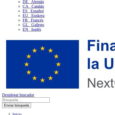
DE
Alemán
CA
Catalán
ES
Español
EU
Euskera
FR
Francés
GL
Gallego
EN
Inglés
Desplegar buscador
Enviar búsqueda
Inicio