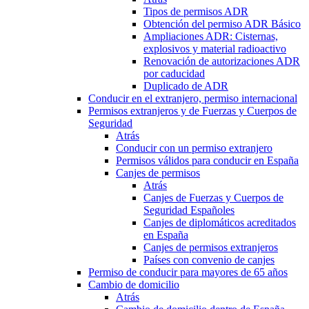
Tipos de permisos ADR
Obtención del permiso ADR Básico
Ampliaciones ADR: Cisternas,
explosivos y material radioactivo
Renovación de autorizaciones ADR
por caducidad
Duplicado de ADR
Conducir en el extranjero, permiso internacional
Permisos extranjeros y de Fuerzas y Cuerpos de
Seguridad
Atrás
Conducir con un permiso extranjero
Permisos válidos para conducir en España
Canjes de permisos
Atrás
Canjes de Fuerzas y Cuerpos de
Seguridad Españoles
Canjes de diplomáticos acreditados
en España
Canjes de permisos extranjeros
Países con convenio de canjes
Permiso de conducir para mayores de 65 años
Cambio de domicilio
Atrás