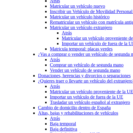
Atrás
Matricular un vehículo nuevo
Inscribir un Vehículo de Movilidad Person
Matricular un vehículo histórico
Rematricular un vehículo con matrícula anti
Matricular un vehículo extranjero
Atrás
Matricular un vehículo proveniente d
Importar un vehículo de fuera de la 
Matricula temporal: placas verdes
¿Vas a comprar o vender un vehículo de segunda
Atrás
Comprar un vehículo de segunda mano
Vender un vehículo de segunda mano
Donaciones, herencias y divorcios o separaciones
¿Quieres traer o llevarte un vehículo del extranjero
Atrás
Matricular un vehículo proveniente de la U
Importar un vehículo de fuera de la UE
Trasladar un vehículo español al extranjero
Cambio de domicilio dentro de España
Altas, bajas y rehabilitaciones de vehículos
Atrás
Baja temporal
Baja definitiva