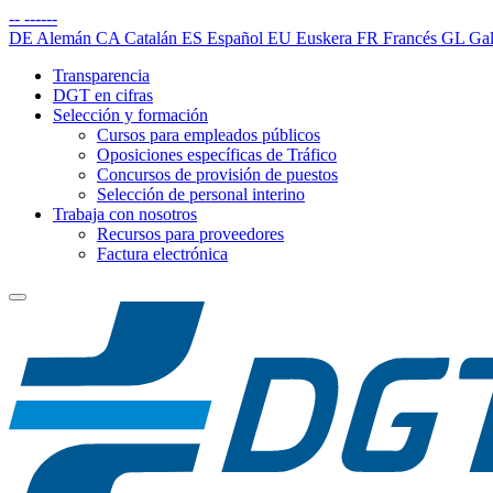
--
------
DE
Alemán
CA
Catalán
ES
Español
EU
Euskera
FR
Francés
GL
Gal
Transparencia
DGT en cifras
Selección y formación
Cursos para empleados públicos
Oposiciones específicas de Tráfico
Concursos de provisión de puestos
Selección de personal interino
Trabaja con nosotros
Recursos para proveedores
Factura electrónica