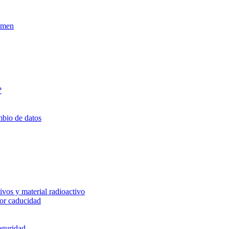
xamen
?
mbio de datos
vos y material radioactivo
or caducidad
eguridad