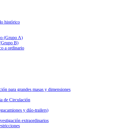
lo histórico
ico (Grupo A)
 (Grupo B)
co a ordinario
ción para grandes masas y dimensiones
a de Circulación
gacamiones y dúo-trailers)
vestigación extraordinarios
estricciones