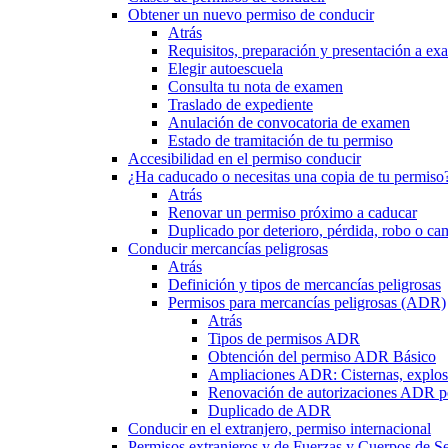
Obtener un nuevo permiso de conducir
Atrás
Requisitos, preparación y presentación a e
Elegir autoescuela
Consulta tu nota de examen
Traslado de expediente
Anulación de convocatoria de examen
Estado de tramitación de tu permiso
Accesibilidad en el permiso conducir
¿Ha caducado o necesitas una copia de tu permiso
Atrás
Renovar un permiso próximo a caducar
Duplicado por deterioro, pérdida, robo o ca
Conducir mercancías peligrosas
Atrás
Definición y tipos de mercancías peligrosas
Permisos para mercancías peligrosas (ADR)
Atrás
Tipos de permisos ADR
Obtención del permiso ADR Básico
Ampliaciones ADR: Cisternas, explosi
Renovación de autorizaciones ADR p
Duplicado de ADR
Conducir en el extranjero, permiso internacional
Permisos extranjeros y de Fuerzas y Cuerpos de S