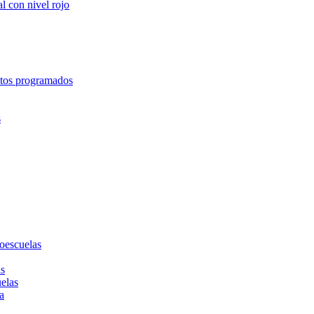
l con nivel rojo
entos programados
s
toescuelas
as
uelas
a