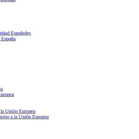
ridad Españoles
n España
ea
Europea
e la Unión Europea
xterno a la Unión Europea