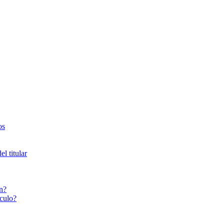
os
l titular
n?
culo?