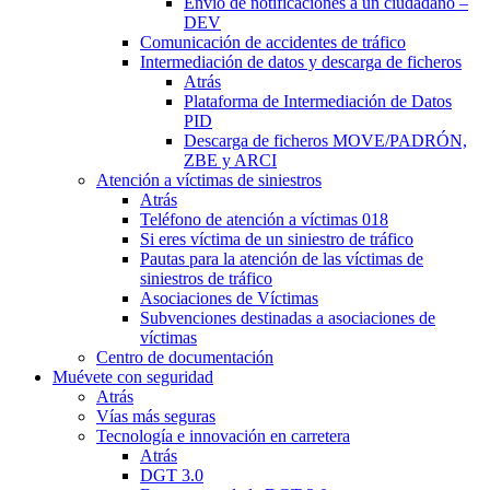
Envío de notificaciones a un ciudadano –
DEV
Comunicación de accidentes de tráfico
Intermediación de datos y descarga de ficheros
Atrás
Plataforma de Intermediación de Datos
PID
Descarga de ficheros MOVE/PADRÓN,
ZBE y ARCI
Atención a víctimas de siniestros
Atrás
Teléfono de atención a víctimas 018
Si eres víctima de un siniestro de tráfico
Pautas para la atención de las víctimas de
siniestros de tráfico
Asociaciones de Víctimas
Subvenciones destinadas a asociaciones de
víctimas
Centro de documentación
Muévete con seguridad
Atrás
Vías más seguras
Tecnología e innovación en carretera
Atrás
DGT 3.0