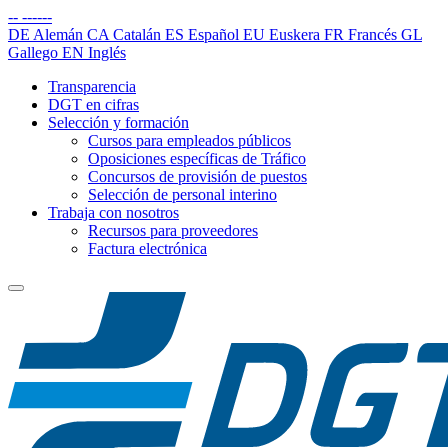
--
------
DE
Alemán
CA
Catalán
ES
Español
EU
Euskera
FR
Francés
GL
Gallego
EN
Inglés
Transparencia
DGT en cifras
Selección y formación
Cursos para empleados públicos
Oposiciones específicas de Tráfico
Concursos de provisión de puestos
Selección de personal interino
Trabaja con nosotros
Recursos para proveedores
Factura electrónica