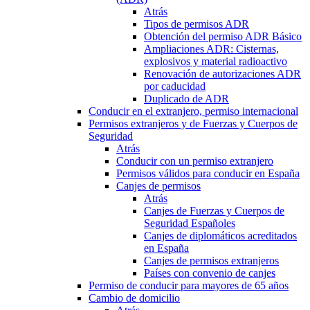
Atrás
Tipos de permisos ADR
Obtención del permiso ADR Básico
Ampliaciones ADR: Cisternas,
explosivos y material radioactivo
Renovación de autorizaciones ADR
por caducidad
Duplicado de ADR
Conducir en el extranjero, permiso internacional
Permisos extranjeros y de Fuerzas y Cuerpos de
Seguridad
Atrás
Conducir con un permiso extranjero
Permisos válidos para conducir en España
Canjes de permisos
Atrás
Canjes de Fuerzas y Cuerpos de
Seguridad Españoles
Canjes de diplomáticos acreditados
en España
Canjes de permisos extranjeros
Países con convenio de canjes
Permiso de conducir para mayores de 65 años
Cambio de domicilio