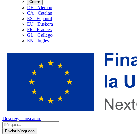
Cerrar
DE
Alemán
CA
Catalán
ES
Español
EU
Euskera
FR
Francés
GL
Gallego
EN
Inglés
Desplegar buscador
Enviar búsqueda