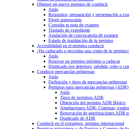
Obtener un nuevo permiso de conducir
Atrás
Requisitos, preparación y presentación a e
Elegir autoescuela
Consulta tu nota de examen
Traslado de expediente
Anulación de convocatoria de examen
Estado de tramitación de tu permiso
Accesibilidad en el permiso conducir
¿Ha caducado o necesitas una copia de tu permiso
Atrás
Renovar un permiso próximo a caducar
Duplicado por deterioro, pérdida, robo o ca
Conducir mercancías peligrosas
Atrás
Definición y tipos de mercancías peligrosas
Permisos para mercancías peligrosas (ADR)
Atrás
Tipos de permisos ADR
Obtención del permiso ADR Básico
Ampliaciones ADR: Cisternas, explosi
Renovación de autorizaciones ADR p
Duplicado de ADR
Conducir en el extranjero, permiso internacional
Permisos extranjeros y de Fuerzas y Cuerpos de S