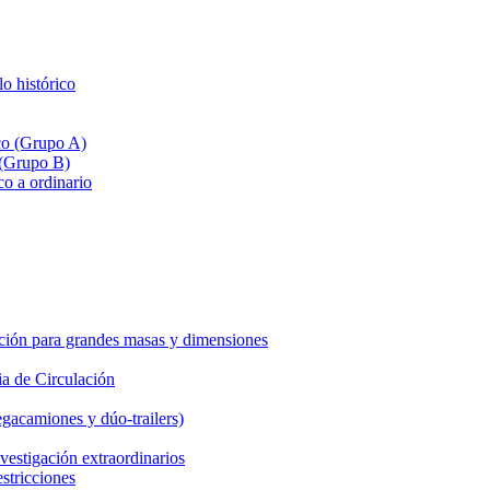
lo histórico
ico (Grupo A)
 (Grupo B)
co a ordinario
ción para grandes masas y dimensiones
a de Circulación
gacamiones y dúo-trailers)
vestigación extraordinarios
estricciones