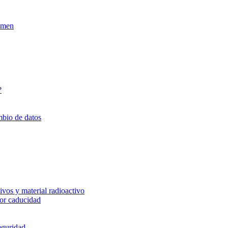
xamen
?
mbio de datos
vos y material radioactivo
or caducidad
eguridad