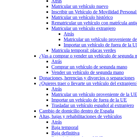
Atrás
Matricular un vehículo nuevo
Inscribir un Vehículo de Movilidad Person
Matricular un vehículo histórico
Rematricular un vehículo con matrícula anti
Matricular un vehículo extranjero
Atrás
Matricular un vehículo proveniente d
Importar un vehículo de fuera de la 
Matricula temporal: placas verdes
¿Vas a comprar o vender un vehículo de segunda
Atrás
Comprar un vehículo de segunda mano
Vender un vehículo de segunda mano
Donaciones, herencias y divorcios o separaciones
¿Quieres traer o llevarte un vehículo del extranjero
Atrás
Matricular un vehículo proveniente de la U
Importar un vehículo de fuera de la UE
Trasladar un vehículo español al extranjero
Cambio de domicilio dentro de España
Altas, bajas y rehabilitaciones de vehículos
Atrás
Baja temporal
Baja definitiva