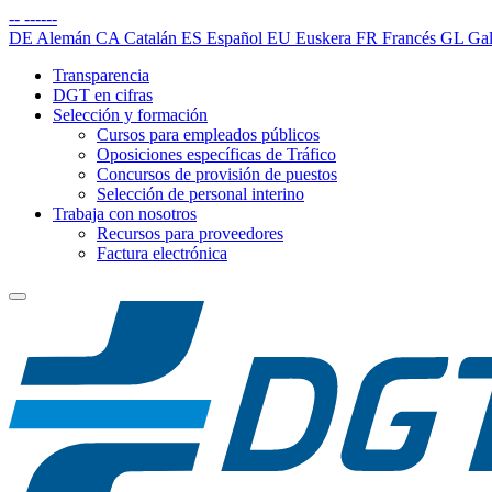
--
------
DE
Alemán
CA
Catalán
ES
Español
EU
Euskera
FR
Francés
GL
Gal
Transparencia
DGT en cifras
Selección y formación
Cursos para empleados públicos
Oposiciones específicas de Tráfico
Concursos de provisión de puestos
Selección de personal interino
Trabaja con nosotros
Recursos para proveedores
Factura electrónica