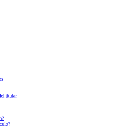
os
l titular
n?
culo?