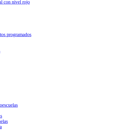
l con nivel rojo
entos programados
s
toescuelas
as
uelas
a