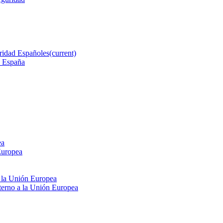
ridad Españoles
(current)
n España
ea
Europea
e la Unión Europea
xterno a la Unión Europea