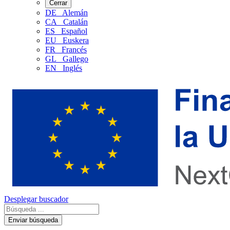
Cerrar
DE
Alemán
CA
Catalán
ES
Español
EU
Euskera
FR
Francés
GL
Gallego
EN
Inglés
Desplegar buscador
Enviar búsqueda