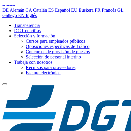
--
------
DE
Alemán
CA
Catalán
ES
Español
EU
Euskera
FR
Francés
GL
Gallego
EN
Inglés
Transparencia
DGT en cifras
Selección y formación
Cursos para empleados públicos
Oposiciones específicas de Tráfico
Concursos de provisión de puestos
Selección de personal interino
Trabaja con nosotros
Recursos para proveedores
Factura electrónica