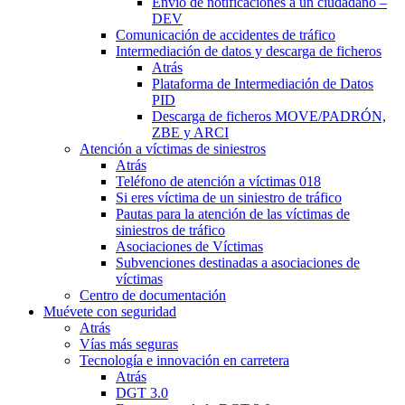
Envío de notificaciones a un ciudadano –
DEV
Comunicación de accidentes de tráfico
Intermediación de datos y descarga de ficheros
Atrás
Plataforma de Intermediación de Datos
PID
Descarga de ficheros MOVE/PADRÓN,
ZBE y ARCI
Atención a víctimas de siniestros
Atrás
Teléfono de atención a víctimas 018
Si eres víctima de un siniestro de tráfico
Pautas para la atención de las víctimas de
siniestros de tráfico
Asociaciones de Víctimas
Subvenciones destinadas a asociaciones de
víctimas
Centro de documentación
Muévete con seguridad
Atrás
Vías más seguras
Tecnología e innovación en carretera
Atrás
DGT 3.0