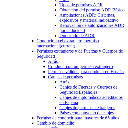
Tipos de permisos ADR
Obtención del permiso ADR Básico
Ampliaciones ADR: Cisternas,
explosivos y material radioactivo
Renovación de autorizaciones ADR
por caducidad
Duplicado de ADR
Conducir en el extranjero, permiso
internacional
(current)
Permisos extranjeros y de Fuerzas y Cuerpos de
Seguridad
Atrás
Conducir con un permiso extranjero
Permisos válidos para conducir en España
Canjes de permisos
Atrás
Canjes de Fuerzas y Cuerpos de
Seguridad Españoles
Canjes de diplomáticos acreditados
en España
Canjes de permisos extranjeros
Países con convenio de canjes
Permiso de conducir para mayores de 65 años
Cambio de domicilio