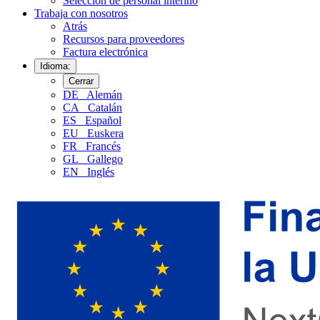
Selección de personal interino
Trabaja con nosotros
Atrás
Recursos para proveedores
Factura electrónica
Idioma:
Cerrar
DE
Alemán
CA
Catalán
ES
Español
EU
Euskera
FR
Francés
GL
Gallego
EN
Inglés