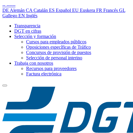
--
------
DE
Alemán
CA
Catalán
ES
Español
EU
Euskera
FR
Francés
GL
Gallego
EN
Inglés
Transparencia
DGT en cifras
Selección y formación
Cursos para empleados públicos
Oposiciones específicas de Tráfico
Concursos de provisión de puestos
Selección de personal interino
Trabaja con nosotros
Recursos para proveedores
Factura electrónica