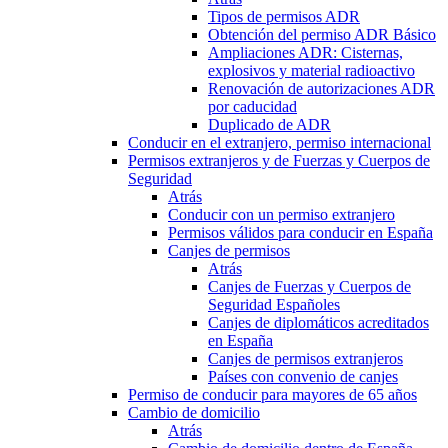
Tipos de permisos ADR
Obtención del permiso ADR Básico
Ampliaciones ADR: Cisternas,
explosivos y material radioactivo
Renovación de autorizaciones ADR
por caducidad
Duplicado de ADR
Conducir en el extranjero, permiso internacional
Permisos extranjeros y de Fuerzas y Cuerpos de
Seguridad
Atrás
Conducir con un permiso extranjero
Permisos válidos para conducir en España
Canjes de permisos
Atrás
Canjes de Fuerzas y Cuerpos de
Seguridad Españoles
Canjes de diplomáticos acreditados
en España
Canjes de permisos extranjeros
Países con convenio de canjes
Permiso de conducir para mayores de 65 años
Cambio de domicilio
Atrás