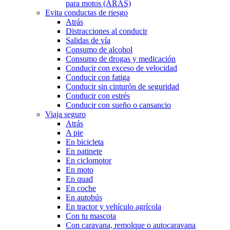
para motos (ARAS)
Evita conductas de riesgo
Atrás
Distracciones al conducir
Salidas de vía
Consumo de alcohol
Consumo de drogas y medicación
Conducir con exceso de velocidad
Conducir con fatiga
Conducir sin cinturón de seguridad
Conducir con estrés
Conducir con sueño o cansancio
Viaja seguro
Atrás
A pie
En bicicleta
En patinete
En ciclomotor
En moto
En quad
En coche
En autobús
En tractor y vehículo agrícola
Con tu mascota
Con caravana, remolque o autocaravana