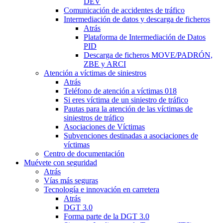
DEV
Comunicación de accidentes de tráfico
Intermediación de datos y descarga de ficheros
Atrás
Plataforma de Intermediación de Datos
PID
Descarga de ficheros MOVE/PADRÓN,
ZBE y ARCI
Atención a víctimas de siniestros
Atrás
Teléfono de atención a víctimas 018
Si eres víctima de un siniestro de tráfico
Pautas para la atención de las víctimas de
siniestros de tráfico
Asociaciones de Víctimas
Subvenciones destinadas a asociaciones de
víctimas
Centro de documentación
Muévete con seguridad
Atrás
Vías más seguras
Tecnología e innovación en carretera
Atrás
DGT 3.0
Forma parte de la DGT 3.0