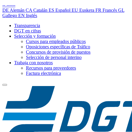
--
------
DE
Alemán
CA
Catalán
ES
Español
EU
Euskera
FR
Francés
GL
Gallego
EN
Inglés
Transparencia
DGT en cifras
Selección y formación
Cursos para empleados públicos
Oposiciones específicas de Tráfico
Concursos de provisión de puestos
Selección de personal interino
Trabaja con nosotros
Recursos para proveedores
Factura electrónica