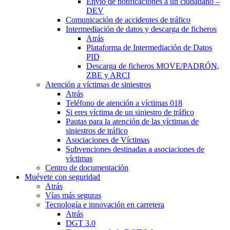
Envío de notificaciones a un ciudadano –
DEV
Comunicación de accidentes de tráfico
Intermediación de datos y descarga de ficheros
Atrás
Plataforma de Intermediación de Datos
PID
Descarga de ficheros MOVE/PADRÓN,
ZBE y ARCI
Atención a víctimas de siniestros
Atrás
Teléfono de atención a víctimas 018
Si eres víctima de un siniestro de tráfico
Pautas para la atención de las víctimas de
siniestros de tráfico
Asociaciones de Víctimas
Subvenciones destinadas a asociaciones de
víctimas
Centro de documentación
Muévete con seguridad
Atrás
Vías más seguras
Tecnología e innovación en carretera
Atrás
DGT 3.0