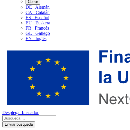
Cerrar
DE
Alemán
CA
Catalán
ES
Español
EU
Euskera
FR
Francés
GL
Gallego
EN
Inglés
Desplegar buscador
Enviar búsqueda