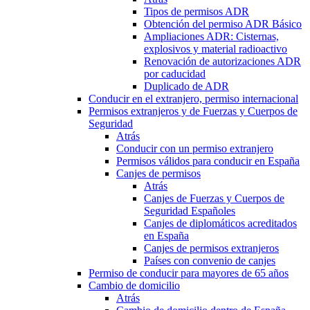
Tipos de permisos ADR
Obtención del permiso ADR Básico
Ampliaciones ADR: Cisternas,
explosivos y material radioactivo
Renovación de autorizaciones ADR
por caducidad
Duplicado de ADR
Conducir en el extranjero, permiso internacional
Permisos extranjeros y de Fuerzas y Cuerpos de
Seguridad
Atrás
Conducir con un permiso extranjero
Permisos válidos para conducir en España
Canjes de permisos
Atrás
Canjes de Fuerzas y Cuerpos de
Seguridad Españoles
Canjes de diplomáticos acreditados
en España
Canjes de permisos extranjeros
Países con convenio de canjes
Permiso de conducir para mayores de 65 años
Cambio de domicilio
Atrás