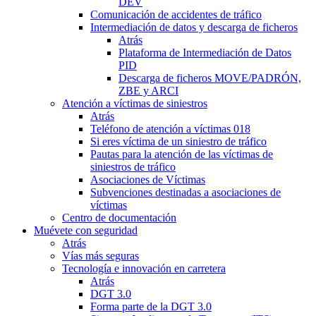
DEV
Comunicación de accidentes de tráfico
Intermediación de datos y descarga de ficheros
Atrás
Plataforma de Intermediación de Datos
PID
Descarga de ficheros MOVE/PADRÓN,
ZBE y ARCI
Atención a víctimas de siniestros
Atrás
Teléfono de atención a víctimas 018
Si eres víctima de un siniestro de tráfico
Pautas para la atención de las víctimas de
siniestros de tráfico
Asociaciones de Víctimas
Subvenciones destinadas a asociaciones de
víctimas
Centro de documentación
Muévete con seguridad
Atrás
Vías más seguras
Tecnología e innovación en carretera
Atrás
DGT 3.0
Forma parte de la DGT 3.0