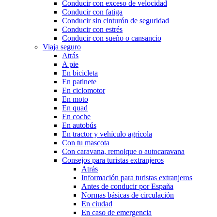
Conducir con exceso de velocidad
Conducir con fatiga
Conducir sin cinturón de seguridad
Conducir con estrés
Conducir con sueño o cansancio
Viaja seguro
Atrás
A pie
En bicicleta
En patinete
En ciclomotor
En moto
En quad
En coche
En autobús
En tractor y vehículo agrícola
Con tu mascota
Con caravana, remolque o autocaravana
Consejos para turistas extranjeros
Atrás
Información para turistas extranjeros
Antes de conducir por España
Normas básicas de circulación
En ciudad
En caso de emergencia