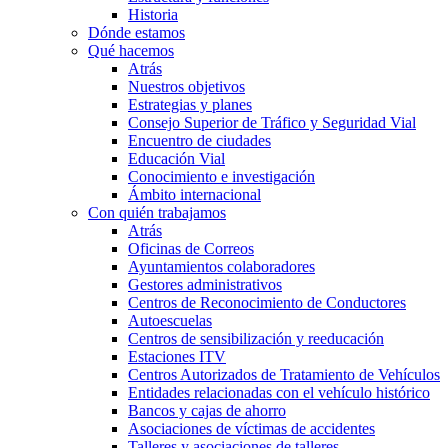
Historia
Dónde estamos
Qué hacemos
Atrás
Nuestros objetivos
Estrategias y planes
Consejo Superior de Tráfico y Seguridad Vial
Encuentro de ciudades
Educación Vial
Conocimiento e investigación
Ámbito internacional
Con quién trabajamos
Atrás
Oficinas de Correos
Ayuntamientos colaboradores
Gestores administrativos
Centros de Reconocimiento de Conductores
Autoescuelas
Centros de sensibilización y reeducación
Estaciones ITV
Centros Autorizados de Tratamiento de Vehículos
Entidades relacionadas con el vehículo histórico
Bancos y cajas de ahorro
Asociaciones de víctimas de accidentes
Talleres y asociaciones de talleres