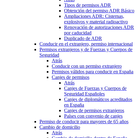
Tipos de permisos ADR
Obtención del permiso ADR Básico
Ampliaciones ADR: Cisternas,
explosivos y material radioactivo
Renovación de autorizaciones ADR
por caducidad
Duplicado de ADR
Conducir en el extranjero, permiso internacional
Permisos extranjeros y de Fuerzas y Cuerpos de
Seguridad
Atrás
Conducir con un permiso extranjero
Permisos válidos para conducir en España
Canjes de permisos
Atrás
Canjes de Fuerzas y Cuerpos de
Seguridad Españoles
Canjes de diplomáticos acreditados
en España
Canjes de permisos extranjeros
Países con convenio de canjes
Permiso de conducir para mayores de 65 años
Cambio de domicilio
Atrás