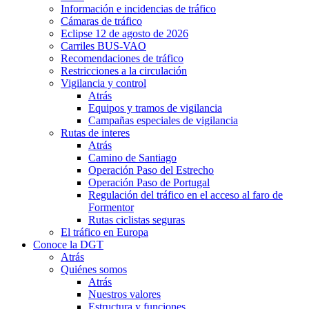
Información e incidencias de tráfico
Cámaras de tráfico
Eclipse 12 de agosto de 2026
Carriles BUS-VAO
Recomendaciones de tráfico
Restricciones a la circulación
Vigilancia y control
Atrás
Equipos y tramos de vigilancia
Campañas especiales de vigilancia
Rutas de interes
Atrás
Camino de Santiago
Operación Paso del Estrecho
Operación Paso de Portugal
Regulación del tráfico en el acceso al faro de
Formentor
Rutas ciclistas seguras
El tráfico en Europa
Conoce la DGT
Atrás
Quiénes somos
Atrás
Nuestros valores
Estructura y funciones