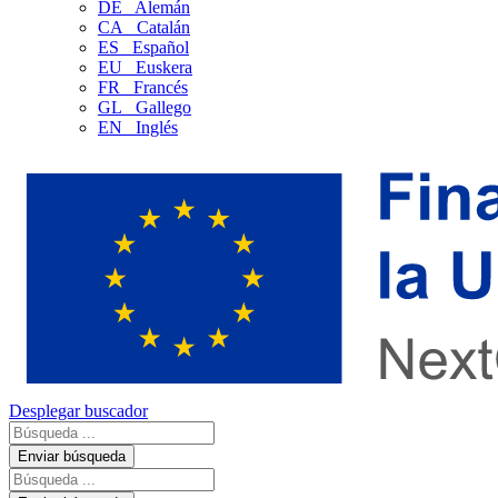
DE
Alemán
CA
Catalán
ES
Español
EU
Euskera
FR
Francés
GL
Gallego
EN
Inglés
Desplegar buscador
Enviar búsqueda