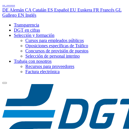
--
------
DE
Alemán
CA
Catalán
ES
Español
EU
Euskera
FR
Francés
GL
Gallego
EN
Inglés
Transparencia
DGT en cifras
Selección y formación
Cursos para empleados públicos
Oposiciones específicas de Tráfico
Concursos de provisión de puestos
Selección de personal interino
Trabaja con nosotros
Recursos para proveedores
Factura electrónica