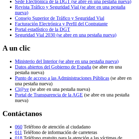
Sede Electrónica de la DGT
(se abre en una pestaña nueva)
Revista Tráfico y Seguridad Vial
(se abre en una pestaña
nueva)
Consejo Superior de Tráfico y Seguridad Vial
Facturación Electrónica y Perfil del Contratante
Portal estadístico de la DGT
Seguridad Vial 2030
(se abre en una pestaña nueva)
A un clic
Ministerio del Interior
(se abre en una pestaña nueva)
Datos abiertos del Gobierno de España
(se abre en una
pestaña nueva)
Punto de acceso a las Administraciones Públicas
(se abre en
una pestaña nueva)
Cl@ve
(se abre en una pestaña nueva)
Portal de Transparencia de la AGE
(se abre en una pestaña
nueva)
Contáctanos
060
Teléfono de atención al ciudadano
011
Teléfono de información de carreteras
018
Teléfono gratuito para la atención a las víctimas de