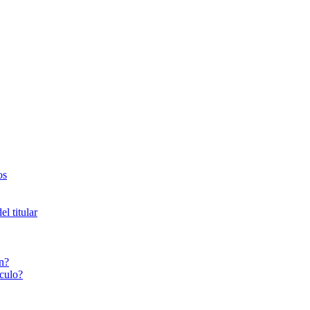
os
l titular
n?
culo?