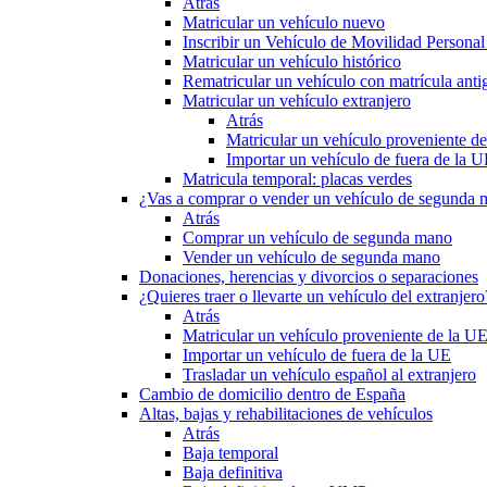
Atrás
Matricular un vehículo nuevo
Inscribir un Vehículo de Movilidad Person
Matricular un vehículo histórico
Rematricular un vehículo con matrícula anti
Matricular un vehículo extranjero
Atrás
Matricular un vehículo proveniente d
Importar un vehículo de fuera de la 
Matricula temporal: placas verdes
¿Vas a comprar o vender un vehículo de segunda
Atrás
Comprar un vehículo de segunda mano
Vender un vehículo de segunda mano
Donaciones, herencias y divorcios o separaciones
¿Quieres traer o llevarte un vehículo del extranjero
Atrás
Matricular un vehículo proveniente de la U
Importar un vehículo de fuera de la UE
Trasladar un vehículo español al extranjero
Cambio de domicilio dentro de España
Altas, bajas y rehabilitaciones de vehículos
Atrás
Baja temporal
Baja definitiva