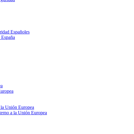
ridad Españoles
n España
ea
Europea
e la Unión Europea
xterno a la Unión Europea