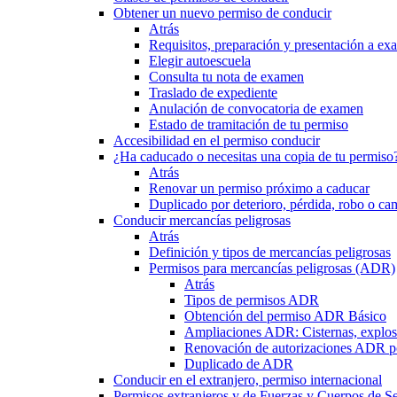
Obtener un nuevo permiso de conducir
Atrás
Requisitos, preparación y presentación a e
Elegir autoescuela
Consulta tu nota de examen
Traslado de expediente
Anulación de convocatoria de examen
Estado de tramitación de tu permiso
Accesibilidad en el permiso conducir
¿Ha caducado o necesitas una copia de tu permiso
Atrás
Renovar un permiso próximo a caducar
Duplicado por deterioro, pérdida, robo o ca
Conducir mercancías peligrosas
Atrás
Definición y tipos de mercancías peligrosas
Permisos para mercancías peligrosas (ADR)
Atrás
Tipos de permisos ADR
Obtención del permiso ADR Básico
Ampliaciones ADR: Cisternas, explosi
Renovación de autorizaciones ADR p
Duplicado de ADR
Conducir en el extranjero, permiso internacional
Permisos extranjeros y de Fuerzas y Cuerpos de S