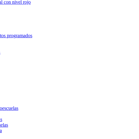
l con nivel rojo
entos programados
s
toescuelas
as
uelas
a