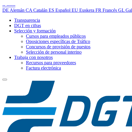
--
------
DE
Alemán
CA
Catalán
ES
Español
EU
Euskera
FR
Francés
GL
Gal
Transparencia
DGT en cifras
Selección y formación
Cursos para empleados públicos
Oposiciones específicas de Tráfico
Concursos de provisión de puestos
Selección de personal interino
Trabaja con nosotros
Recursos para proveedores
Factura electrónica