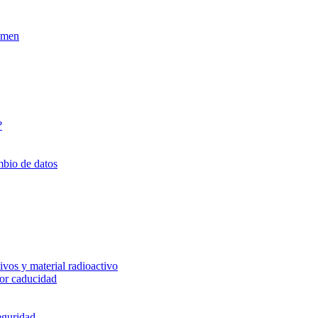
xamen
?
mbio de datos
vos y material radioactivo
or caducidad
eguridad