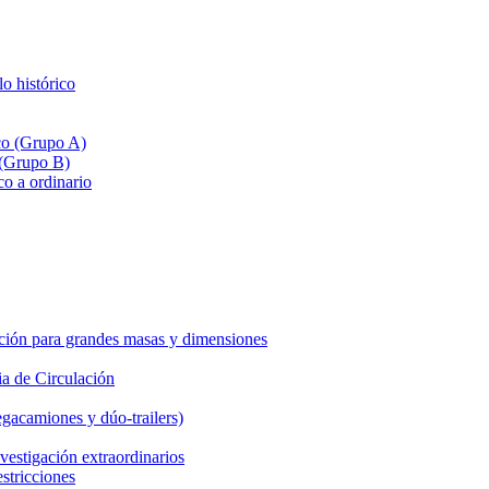
lo histórico
ico (Grupo A)
 (Grupo B)
co a ordinario
ción para grandes masas y dimensiones
a de Circulación
gacamiones y dúo-trailers)
vestigación extraordinarios
estricciones