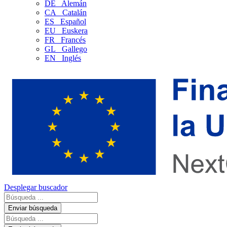
DE
Alemán
CA
Catalán
ES
Español
EU
Euskera
FR
Francés
GL
Gallego
EN
Inglés
Desplegar buscador
Enviar búsqueda