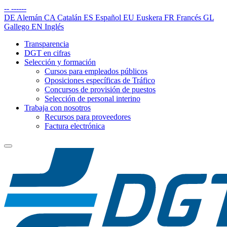
--
------
DE
Alemán
CA
Catalán
ES
Español
EU
Euskera
FR
Francés
GL
Gallego
EN
Inglés
Transparencia
DGT en cifras
Selección y formación
Cursos para empleados públicos
Oposiciones específicas de Tráfico
Concursos de provisión de puestos
Selección de personal interino
Trabaja con nosotros
Recursos para proveedores
Factura electrónica