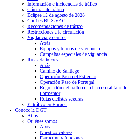
Información e incidencias de tráfico
Cámaras de tráfico
Eclipse 12 de agosto de 2026
Carriles BUS-VAO
Recomendaciones de tráfico
Restricciones a la circulación
Vigilancia y control
Atrás
Equipos y tramos de vigilancia
Campañas especiales de vigilancia
Rutas de interes
Atrás
Camino de Santiago
Operación Paso del Estrecho
Operación Paso de Portugal
Regulación del tráfico en el acceso al faro de
Formentor
Rutas ciclistas seguras
El tráfico en Europa
Conoce la DGT
Atrás
Quiénes somos
Atrás
Nuestros valores
Estructura y funciones