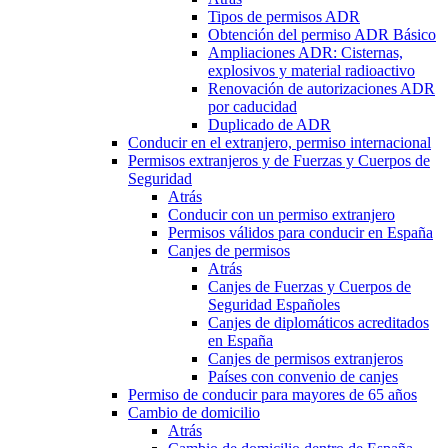
Tipos de permisos ADR
Obtención del permiso ADR Básico
Ampliaciones ADR: Cisternas,
explosivos y material radioactivo
Renovación de autorizaciones ADR
por caducidad
Duplicado de ADR
Conducir en el extranjero, permiso internacional
Permisos extranjeros y de Fuerzas y Cuerpos de
Seguridad
Atrás
Conducir con un permiso extranjero
Permisos válidos para conducir en España
Canjes de permisos
Atrás
Canjes de Fuerzas y Cuerpos de
Seguridad Españoles
Canjes de diplomáticos acreditados
en España
Canjes de permisos extranjeros
Países con convenio de canjes
Permiso de conducir para mayores de 65 años
Cambio de domicilio
Atrás