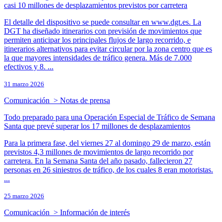
casi 10 millones de desplazamientos previstos por carretera​
El detalle del dispositivo se puede consultar en www.dgt.es. La
DGT ha diseñado itinerarios con previsión de movimientos que
permiten anticipar los principales flujos de largo recorrido, e
itinerarios alternativos para evitar circular por la zona centro que es
la que mayores intensidades de tráfico genera. Más de 7.000
efectivos y 8. ...
31 marzo 2026
Comunicación > Notas de prensa
Todo preparado para una Operación Especial de Tráfico de Semana
Santa que prevé superar los 17 millones de desplazamientos
Para la primera fase, del viernes 27 al domingo 29 de marzo, están
previstos 4,3 millones de movimientos de largo recorrido por
carretera. En la Semana Santa del año pasado, fallecieron 27
personas en 26 siniestros de tráfico, de los cuales 8 eran motoristas.
...
25 marzo 2026
Comunicación > Información de interés