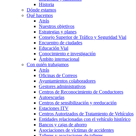
Historia
Dónde estamos
Qué hacemos
Atrás
Nuestros objetivos
Estrategias y planes
Consejo Superior de Tráfico y Seguridad Vial
Encuentro de ciudades
Educación Vial
Conocimiento e investigación
Ámbito internacional
Con quién trabajamos
Atrás
Oficinas de Correos
Ayuntamientos colaboradores
Gestores administrativos
Centros de Reconocimiento de Conductores
Autoescuelas
Centros de sensibilización y reeducación
Estaciones ITV
Centros Autorizados de Tratamiento de Vehículos
Entidades relacionadas con el vehículo histórico
Bancos y cajas de ahorro
Asociaciones de víctimas de accidentes
Talleres y asociaciones de talleres