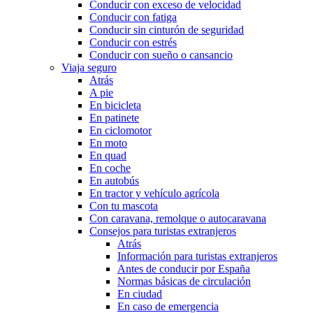
Conducir con exceso de velocidad
Conducir con fatiga
Conducir sin cinturón de seguridad
Conducir con estrés
Conducir con sueño o cansancio
Viaja seguro
Atrás
A pie
En bicicleta
En patinete
En ciclomotor
En moto
En quad
En coche
En autobús
En tractor y vehículo agrícola
Con tu mascota
Con caravana, remolque o autocaravana
Consejos para turistas extranjeros
Atrás
Información para turistas extranjeros
Antes de conducir por España
Normas básicas de circulación
En ciudad
En caso de emergencia