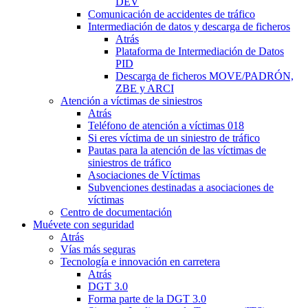
DEV
Comunicación de accidentes de tráfico
Intermediación de datos y descarga de ficheros
Atrás
Plataforma de Intermediación de Datos
PID
Descarga de ficheros MOVE/PADRÓN,
ZBE y ARCI
Atención a víctimas de siniestros
Atrás
Teléfono de atención a víctimas 018
Si eres víctima de un siniestro de tráfico
Pautas para la atención de las víctimas de
siniestros de tráfico
Asociaciones de Víctimas
Subvenciones destinadas a asociaciones de
víctimas
Centro de documentación
Muévete con seguridad
Atrás
Vías más seguras
Tecnología e innovación en carretera
Atrás
DGT 3.0
Forma parte de la DGT 3.0