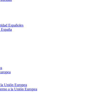
ridad Españoles
n España
ea
Europea
e la Unión Europea
xterno a la Unión Europea