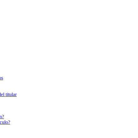
os
l titular
n?
culo?