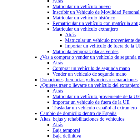
Atrás
Matricular un vehículo nuevo
Inscribir un Vehículo de Movilidad Person
Matricular un vehículo histórico
Rematricular un vehículo con matrícula anti
Matricular un vehículo extranjero
Atrás
Matricular un vehículo proveniente d
Importar un vehículo de fuera de la 
Matricula temporal: placas verdes
¿Vas a comprar o vender un vehículo de segunda
Atrás
Comprar un vehículo de segunda mano
Vender un vehículo de segunda mano
Donaciones, herencias y divorcios o separaciones
¿Quieres traer o llevarte un vehículo del extranjero
Atrás
Matricular un vehículo proveniente de la U
Importar un vehículo de fuera de la UE
Trasladar un vehículo español al extranjero
Cambio de domicilio dentro de España
Altas, bajas y rehabilitaciones de vehículos
Atrás
Baja temporal
Baja definitiva