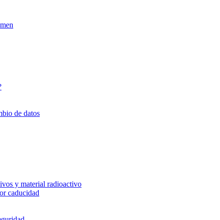
xamen
?
mbio de datos
vos y material radioactivo
or caducidad
eguridad