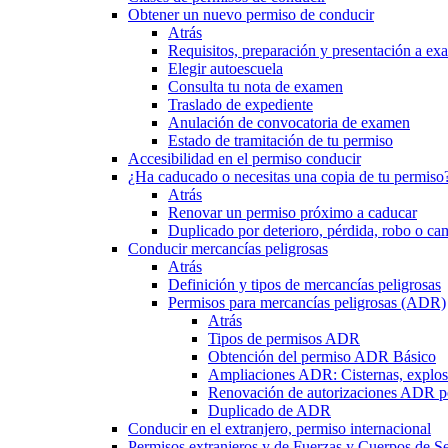
Obtener un nuevo permiso de conducir
Atrás
Requisitos, preparación y presentación a e
Elegir autoescuela
Consulta tu nota de examen
Traslado de expediente
Anulación de convocatoria de examen
Estado de tramitación de tu permiso
Accesibilidad en el permiso conducir
¿Ha caducado o necesitas una copia de tu permiso
Atrás
Renovar un permiso próximo a caducar
Duplicado por deterioro, pérdida, robo o ca
Conducir mercancías peligrosas
Atrás
Definición y tipos de mercancías peligrosas
Permisos para mercancías peligrosas (ADR)
Atrás
Tipos de permisos ADR
Obtención del permiso ADR Básico
Ampliaciones ADR: Cisternas, explosi
Renovación de autorizaciones ADR p
Duplicado de ADR
Conducir en el extranjero, permiso internacional
Permisos extranjeros y de Fuerzas y Cuerpos de S