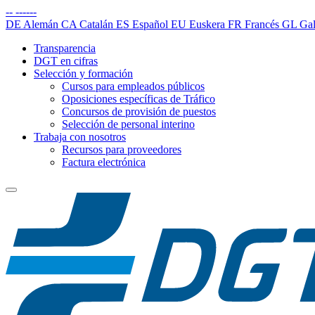
--
------
DE
Alemán
CA
Catalán
ES
Español
EU
Euskera
FR
Francés
GL
Gal
Transparencia
DGT en cifras
Selección y formación
Cursos para empleados públicos
Oposiciones específicas de Tráfico
Concursos de provisión de puestos
Selección de personal interino
Trabaja con nosotros
Recursos para proveedores
Factura electrónica