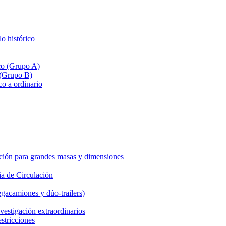
lo histórico
ico (Grupo A)
 (Grupo B)
co a ordinario
ción para grandes masas y dimensiones
a de Circulación
gacamiones y dúo-trailers)
vestigación extraordinarios
estricciones