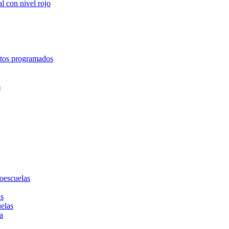
l con nivel rojo
entos programados
s
toescuelas
as
uelas
a