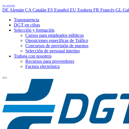
--
------
DE
Alemán
CA
Catalán
ES
Español
EU
Euskera
FR
Francés
GL
Gal
Transparencia
DGT en cifras
Selección y formación
Cursos para empleados públicos
Oposiciones específicas de Tráfico
Concursos de provisión de puestos
Selección de personal interino
Trabaja con nosotros
Recursos para proveedores
Factura electrónica