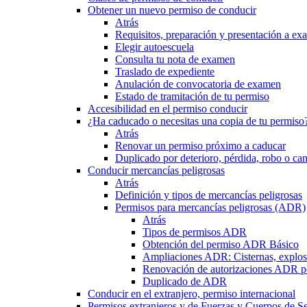
Obtener un nuevo permiso de conducir
Atrás
Requisitos, preparación y presentación a e
Elegir autoescuela
Consulta tu nota de examen
Traslado de expediente
Anulación de convocatoria de examen
Estado de tramitación de tu permiso
Accesibilidad en el permiso conducir
¿Ha caducado o necesitas una copia de tu permiso
Atrás
Renovar un permiso próximo a caducar
Duplicado por deterioro, pérdida, robo o ca
Conducir mercancías peligrosas
Atrás
Definición y tipos de mercancías peligrosas
Permisos para mercancías peligrosas (ADR)
Atrás
Tipos de permisos ADR
Obtención del permiso ADR Básico
Ampliaciones ADR: Cisternas, explosi
Renovación de autorizaciones ADR p
Duplicado de ADR
Conducir en el extranjero, permiso internacional
Permisos extranjeros y de Fuerzas y Cuerpos de S