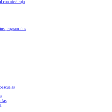
l con nivel rojo
entos programados
s
toescuelas
as
uelas
a