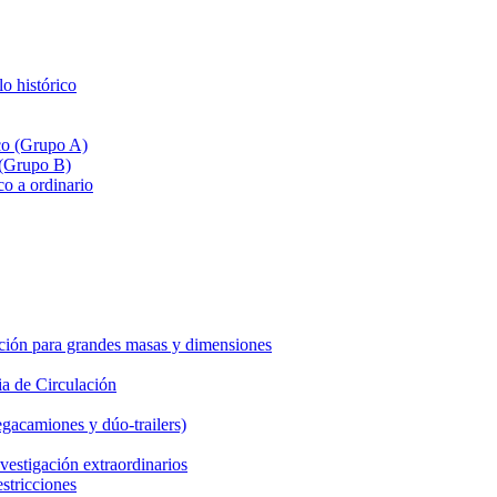
lo histórico
ico (Grupo A)
 (Grupo B)
co a ordinario
ción para grandes masas y dimensiones
a de Circulación
gacamiones y dúo-trailers)
vestigación extraordinarios
estricciones