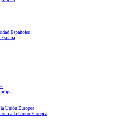
ridad Españoles
n España
ea
Europea
e la Unión Europea
xterno a la Unión Europea