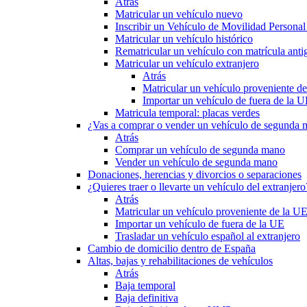
Atrás
Matricular un vehículo nuevo
Inscribir un Vehículo de Movilidad Person
Matricular un vehículo histórico
Rematricular un vehículo con matrícula anti
Matricular un vehículo extranjero
Atrás
Matricular un vehículo proveniente d
Importar un vehículo de fuera de la 
Matricula temporal: placas verdes
¿Vas a comprar o vender un vehículo de segunda
Atrás
Comprar un vehículo de segunda mano
Vender un vehículo de segunda mano
Donaciones, herencias y divorcios o separaciones
¿Quieres traer o llevarte un vehículo del extranjero
Atrás
Matricular un vehículo proveniente de la U
Importar un vehículo de fuera de la UE
Trasladar un vehículo español al extranjero
Cambio de domicilio dentro de España
Altas, bajas y rehabilitaciones de vehículos
Atrás
Baja temporal
Baja definitiva