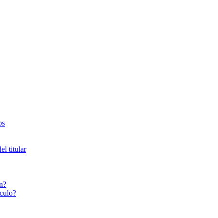
os
l titular
n?
culo?