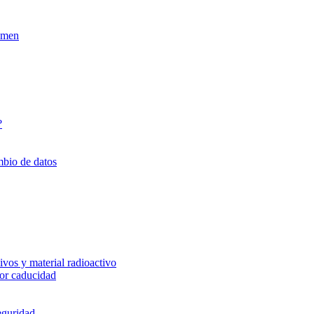
xamen
?
mbio de datos
vos y material radioactivo
or caducidad
eguridad