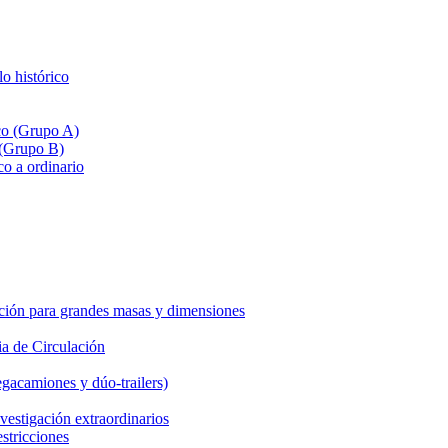
lo histórico
ico (Grupo A)
 (Grupo B)
co a ordinario
ción para grandes masas y dimensiones
a de Circulación
gacamiones y dúo-trailers)
vestigación extraordinarios
estricciones