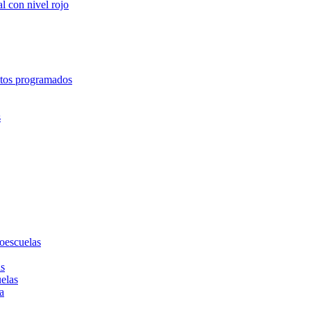
l con nivel rojo
entos programados
s
toescuelas
as
uelas
a