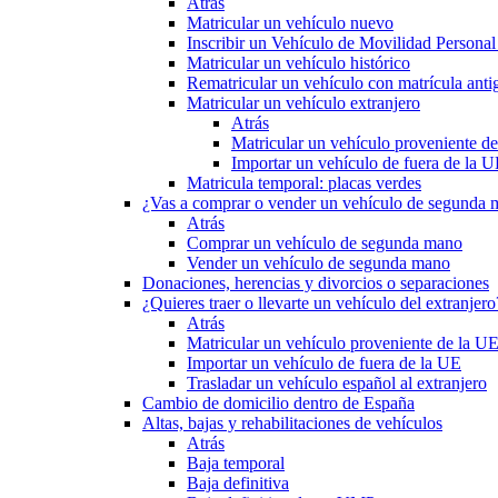
Atrás
Matricular un vehículo nuevo
Inscribir un Vehículo de Movilidad Person
Matricular un vehículo histórico
Rematricular un vehículo con matrícula anti
Matricular un vehículo extranjero
Atrás
Matricular un vehículo proveniente d
Importar un vehículo de fuera de la 
Matricula temporal: placas verdes
¿Vas a comprar o vender un vehículo de segunda
Atrás
Comprar un vehículo de segunda mano
Vender un vehículo de segunda mano
Donaciones, herencias y divorcios o separaciones
¿Quieres traer o llevarte un vehículo del extranjero
Atrás
Matricular un vehículo proveniente de la U
Importar un vehículo de fuera de la UE
Trasladar un vehículo español al extranjero
Cambio de domicilio dentro de España
Altas, bajas y rehabilitaciones de vehículos
Atrás
Baja temporal
Baja definitiva