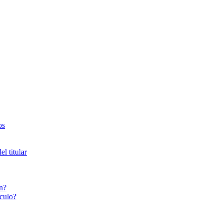
os
l titular
n?
culo?