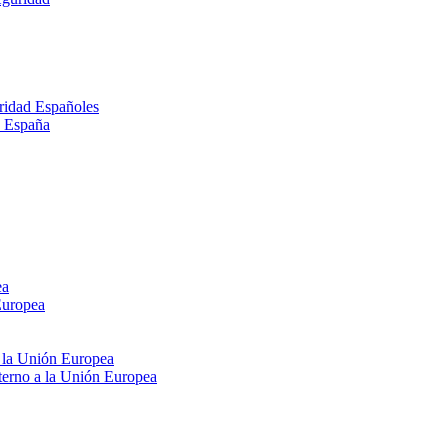
ridad Españoles
n España
ea
Europea
e la Unión Europea
xterno a la Unión Europea