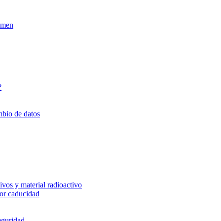
xamen
?
mbio de datos
vos y material radioactivo
or caducidad
eguridad