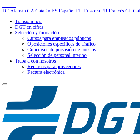
--
------
DE
Alemán
CA
Catalán
ES
Español
EU
Euskera
FR
Francés
GL
Gal
Transparencia
DGT en cifras
Selección y formación
Cursos para empleados públicos
Oposiciones específicas de Tráfico
Concursos de provisión de puestos
Selección de personal interino
Trabaja con nosotros
Recursos para proveedores
Factura electrónica