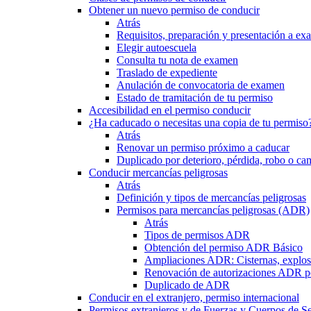
Obtener un nuevo permiso de conducir
Atrás
Requisitos, preparación y presentación a e
Elegir autoescuela
Consulta tu nota de examen
Traslado de expediente
Anulación de convocatoria de examen
Estado de tramitación de tu permiso
Accesibilidad en el permiso conducir
¿Ha caducado o necesitas una copia de tu permiso
Atrás
Renovar un permiso próximo a caducar
Duplicado por deterioro, pérdida, robo o ca
Conducir mercancías peligrosas
Atrás
Definición y tipos de mercancías peligrosas
Permisos para mercancías peligrosas (ADR)
Atrás
Tipos de permisos ADR
Obtención del permiso ADR Básico
Ampliaciones ADR: Cisternas, explosi
Renovación de autorizaciones ADR p
Duplicado de ADR
Conducir en el extranjero, permiso internacional
Permisos extranjeros y de Fuerzas y Cuerpos de S