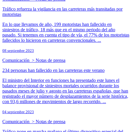
Tráfico refuerza la vigilancia en las carreteras más transitadas por
motoristas
En lo que llevamos de año, 199 motoristas han fallecido en
siniestros de tráfico, 18 más que en el mismo periodo del año
pasado. Si tenemos en cuenta el tipo de vía, el 77% de los motoristas
fallecidos lo hicieron en carreteras convencionales. ...
08 septiembre 2023
Comunicación > Notas de prensa
234 personas han fallecido en las carreteras este verano
El ministro del Interior en funciones ha presentado este lunes el
balance provisional de siniestros mortales ocurridos durante los
pasados meses de julio y agosto en las carreteras españolas, que han
registrado el mayor número de desplazamientos de la serie histórica,
con 93,6 millones de movimientos de largo recorrido. ...
04 septiembre 2023
Comunicación > Notas de prensa
Tráfico pone en marcha mañana el último dispositivo especial del