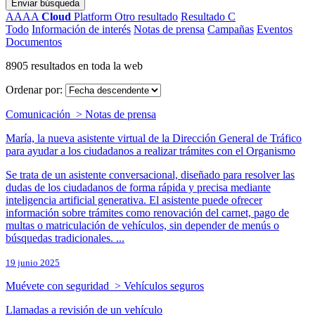
Enviar búsqueda
AAAA
Cloud
Platform
Otro resultado
Resultado C
Todo
Información de interés
Notas de prensa
Campañas
Eventos
Documentos
8905 resultados en toda la web
Ordenar por:
Comunicación > Notas de prensa
María, la nueva asistente virtual de la Dirección General de Tráfico
para ayudar a los ciudadanos a realizar trámites con el Organismo
Se trata de un asistente conversacional, diseñado para resolver las
dudas de los ciudadanos de forma rápida y precisa mediante
inteligencia artificial generativa. El asistente puede ofrecer
información sobre trámites como renovación del carnet, pago de
multas o matriculación de vehículos, sin depender de menús o
búsquedas tradicionales. ...
19 junio 2025
Muévete con seguridad > Vehículos seguros
Llamadas a revisión de un vehículo