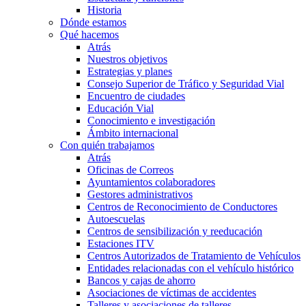
Historia
Dónde estamos
Qué hacemos
Atrás
Nuestros objetivos
Estrategias y planes
Consejo Superior de Tráfico y Seguridad Vial
Encuentro de ciudades
Educación Vial
Conocimiento e investigación
Ámbito internacional
Con quién trabajamos
Atrás
Oficinas de Correos
Ayuntamientos colaboradores
Gestores administrativos
Centros de Reconocimiento de Conductores
Autoescuelas
Centros de sensibilización y reeducación
Estaciones ITV
Centros Autorizados de Tratamiento de Vehículos
Entidades relacionadas con el vehículo histórico
Bancos y cajas de ahorro
Asociaciones de víctimas de accidentes
Talleres y asociaciones de talleres