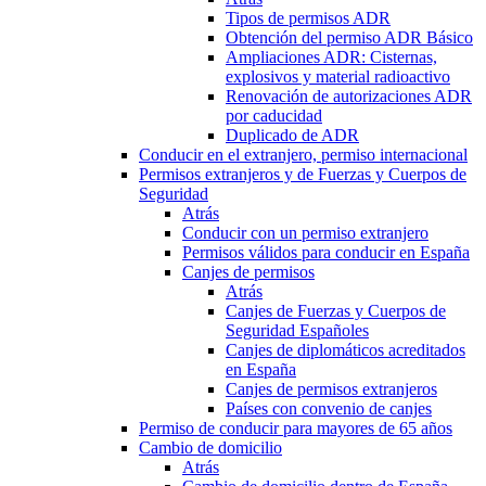
Tipos de permisos ADR
Obtención del permiso ADR Básico
Ampliaciones ADR: Cisternas,
explosivos y material radioactivo
Renovación de autorizaciones ADR
por caducidad
Duplicado de ADR
Conducir en el extranjero, permiso internacional
Permisos extranjeros y de Fuerzas y Cuerpos de
Seguridad
Atrás
Conducir con un permiso extranjero
Permisos válidos para conducir en España
Canjes de permisos
Atrás
Canjes de Fuerzas y Cuerpos de
Seguridad Españoles
Canjes de diplomáticos acreditados
en España
Canjes de permisos extranjeros
Países con convenio de canjes
Permiso de conducir para mayores de 65 años
Cambio de domicilio
Atrás