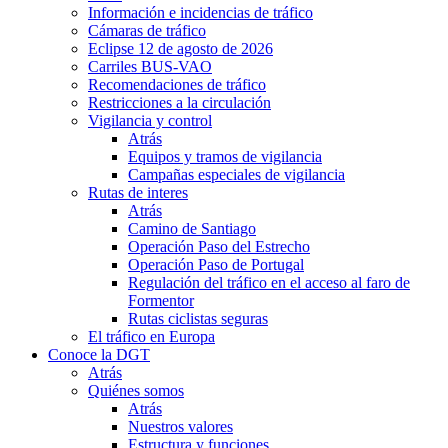
Información e incidencias de tráfico
Cámaras de tráfico
Eclipse 12 de agosto de 2026
Carriles BUS-VAO
Recomendaciones de tráfico
Restricciones a la circulación
Vigilancia y control
Atrás
Equipos y tramos de vigilancia
Campañas especiales de vigilancia
Rutas de interes
Atrás
Camino de Santiago
Operación Paso del Estrecho
Operación Paso de Portugal
Regulación del tráfico en el acceso al faro de
Formentor
Rutas ciclistas seguras
El tráfico en Europa
Conoce la DGT
Atrás
Quiénes somos
Atrás
Nuestros valores
Estructura y funciones