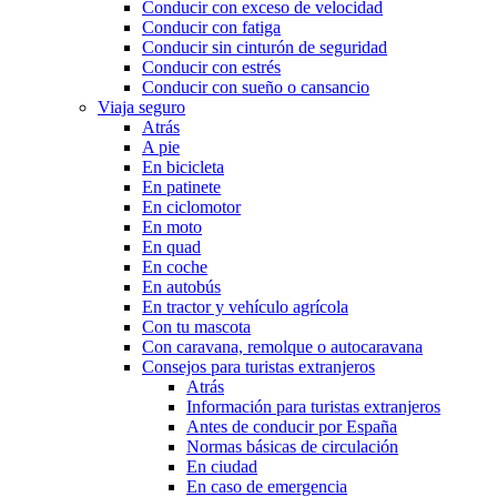
Conducir con exceso de velocidad
Conducir con fatiga
Conducir sin cinturón de seguridad
Conducir con estrés
Conducir con sueño o cansancio
Viaja seguro
Atrás
A pie
En bicicleta
En patinete
En ciclomotor
En moto
En quad
En coche
En autobús
En tractor y vehículo agrícola
Con tu mascota
Con caravana, remolque o autocaravana
Consejos para turistas extranjeros
Atrás
Información para turistas extranjeros
Antes de conducir por España
Normas básicas de circulación
En ciudad
En caso de emergencia