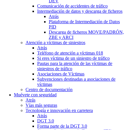
DEV
Comunicación de accidentes de tráfico
Intermediación de datos y descarga de ficheros
Atrás
Plataforma de Intermediación de Datos
PID
Descarga de ficheros MOVE/PADRÓN,
ZBE y ARCI
Atención a víctimas de siniestros
Atrás
Teléfono de atención a víctimas 018
Si eres víctima de un siniestro de tráfico
Pautas para la atención de las víctimas de
siniestros de tráfico
Asociaciones de Víctimas
Subvenciones destinadas a asociaciones de
víctimas
Centro de documentación
Muévete con seguridad
Atrás
Vías más seguras
Tecnología e innovación en carretera
Atrás
DGT 3.0
Forma parte de la DGT 3.0