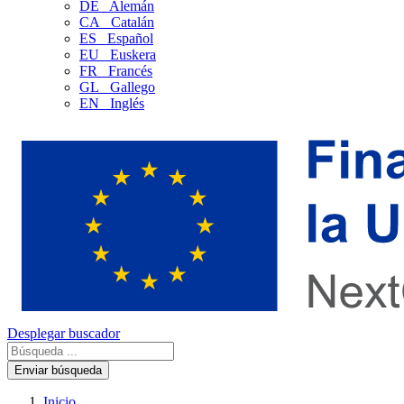
DE
Alemán
CA
Catalán
ES
Español
EU
Euskera
FR
Francés
GL
Gallego
EN
Inglés
Desplegar buscador
Enviar búsqueda
Inicio