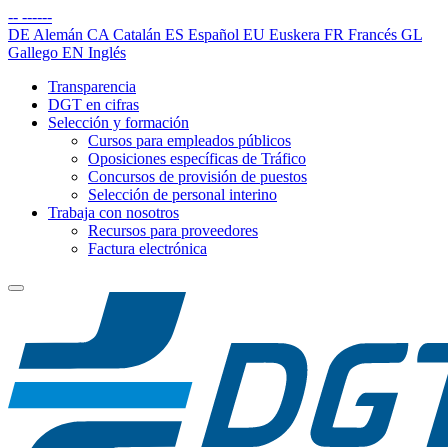
--
------
DE
Alemán
CA
Catalán
ES
Español
EU
Euskera
FR
Francés
GL
Gallego
EN
Inglés
Transparencia
DGT en cifras
Selección y formación
Cursos para empleados públicos
Oposiciones específicas de Tráfico
Concursos de provisión de puestos
Selección de personal interino
Trabaja con nosotros
Recursos para proveedores
Factura electrónica