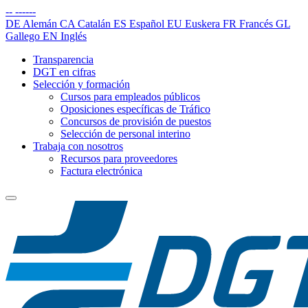
--
------
DE
Alemán
CA
Catalán
ES
Español
EU
Euskera
FR
Francés
GL
Gallego
EN
Inglés
Transparencia
DGT en cifras
Selección y formación
Cursos para empleados públicos
Oposiciones específicas de Tráfico
Concursos de provisión de puestos
Selección de personal interino
Trabaja con nosotros
Recursos para proveedores
Factura electrónica