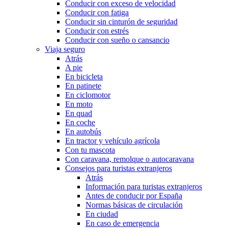
Conducir con exceso de velocidad
Conducir con fatiga
Conducir sin cinturón de seguridad
Conducir con estrés
Conducir con sueño o cansancio
Viaja seguro
Atrás
A pie
En bicicleta
En patinete
En ciclomotor
En moto
En quad
En coche
En autobús
En tractor y vehículo agrícola
Con tu mascota
Con caravana, remolque o autocaravana
Consejos para turistas extranjeros
Atrás
Información para turistas extranjeros
Antes de conducir por España
Normas básicas de circulación
En ciudad
En caso de emergencia