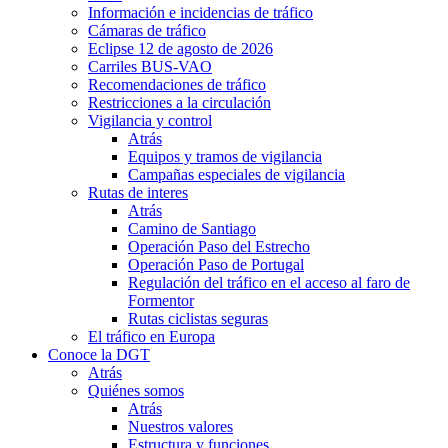
Información e incidencias de tráfico
Cámaras de tráfico
Eclipse 12 de agosto de 2026
Carriles BUS-VAO
Recomendaciones de tráfico
Restricciones a la circulación
Vigilancia y control
Atrás
Equipos y tramos de vigilancia
Campañas especiales de vigilancia
Rutas de interes
Atrás
Camino de Santiago
Operación Paso del Estrecho
Operación Paso de Portugal
Regulación del tráfico en el acceso al faro de
Formentor
Rutas ciclistas seguras
El tráfico en Europa
Conoce la DGT
Atrás
Quiénes somos
Atrás
Nuestros valores
Estructura y funciones