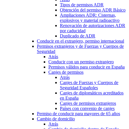
Tipos de permisos ADR
Obtención del permiso ADR Básico
Ampliaciones ADR: Cisternas,
explosivos y material radioactivo
Renovación de autorizaciones ADR
por caducidad
Duplicado de ADR
Conducir en el extranjero, permiso internacional
Permisos extranjeros y de Fuerzas y Cuerpos de
Seguridad
Atrás
Conducir con un permiso extranjero
Permisos válidos para conducir en España
Canjes de permisos
Atrás
Canjes de Fuerzas y Cuerpos de
Seguridad Españoles
Canjes de diplomáticos acreditados
en España
Canjes de permisos extranjeros
Países con convenio de canjes
Permiso de conducir para mayores de 65 años
Cambio de domicilio
Atrás