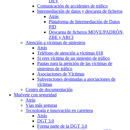
DEV
Comunicación de accidentes de tráfico
Intermediación de datos y descarga de ficheros
Atrás
Plataforma de Intermediación de Datos
PID
Descarga de ficheros MOVE/PADRÓN,
ZBE y ARCI
Atención a víctimas de siniestros
Atrás
Teléfono de atención a víctimas 018
Si eres víctima de un siniestro de tráfico
Pautas para la atención de las víctimas de
siniestros de tráfico
Asociaciones de Víctimas
Subvenciones destinadas a asociaciones de
víctimas
Centro de documentación
Muévete con seguridad
Atrás
Vías más seguras
Tecnología e innovación en carretera
Atrás
DGT 3.0
Forma parte de la DGT 3.0