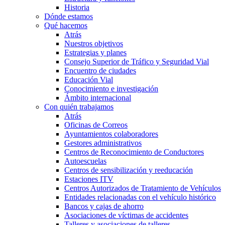
Historia
Dónde estamos
Qué hacemos
Atrás
Nuestros objetivos
Estrategias y planes
Consejo Superior de Tráfico y Seguridad Vial
Encuentro de ciudades
Educación Vial
Conocimiento e investigación
Ámbito internacional
Con quién trabajamos
Atrás
Oficinas de Correos
Ayuntamientos colaboradores
Gestores administrativos
Centros de Reconocimiento de Conductores
Autoescuelas
Centros de sensibilización y reeducación
Estaciones ITV
Centros Autorizados de Tratamiento de Vehículos
Entidades relacionadas con el vehículo histórico
Bancos y cajas de ahorro
Asociaciones de víctimas de accidentes
Talleres y asociaciones de talleres