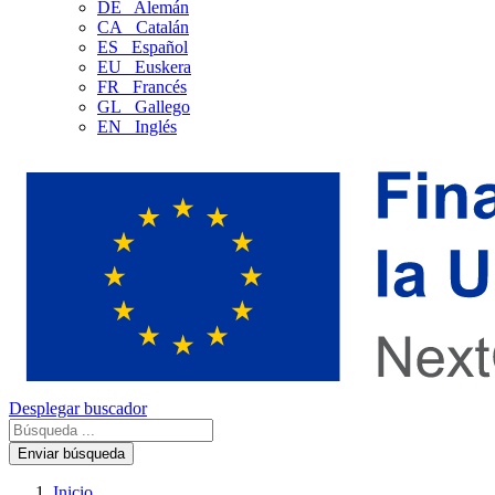
DE
Alemán
CA
Catalán
ES
Español
EU
Euskera
FR
Francés
GL
Gallego
EN
Inglés
Desplegar buscador
Enviar búsqueda
Inicio