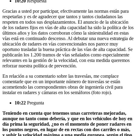
10:20
Respuesta
Gracias a usted por participar, efectivamente las normas están para
respetarlas y es de agradecer que tantos y tantos ciudadanos las
respeten en todos sus desplazamientos. El anuncio de la ubicación
de los radares fijos en vías de alta capacidad ha sido la política de los
últimos años y los datos corroboran cómo la siniestralidad en estas
vías está en continuado descenso. Al debutar una nueva estrategia de
ubicación de radares en vías convencionales nos parece muy
oportuno trasladar la buena práctica de las vías de alta capacidad. Se
publicarán los 1.200 tramos de vías señalados como especialmente
relevantes en la gestión de la velocidad, con esta medida queremos
reforzar nuestra política de prevención.
En relación a su comentario sobre las travesías, me complace
comentarle que en un importante número de travesías se están
acometiendo las correspondientes obras de ingeniería civil para
instalar en radares y cámaras en los semáforos (foto rojo).
10:22
Pregunta
Teniendo en cuenta que tenemos unas carreteras mejoradas,
aunque no tanto como debería, y que en los vehículos de hoy en
día prima la seguridad, ¿no es el momento de poner radares en
los puntos negros, en lugar de en rectas con dos carriles o más,
y subir la velocidad máxima a una media europea, según el tipo