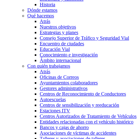
Historia
Dónde estamos
Qué hacemos
Atrás
Nuestros objetivos
Estrategias y planes
Consejo Superior de Tráfico y Seguridad Vial
Encuentro de ciudades
Educación Vial
Conocimiento e investigación
Ámbito internacional
Con quién trabajamos
Atrás
Oficinas de Correos
Ayuntamientos colaboradores
Gestores administrativos
Centros de Reconocimiento de Conductores
Autoescuelas
Centros de sensibilización y reeducación
Estaciones ITV
Centros Autorizados de Tratamiento de Vehículos
Entidades relacionadas con el vehículo histórico
Bancos y cajas de ahorro
Asociaciones de víctimas de accidentes
Talleres y asociaciones de talleres