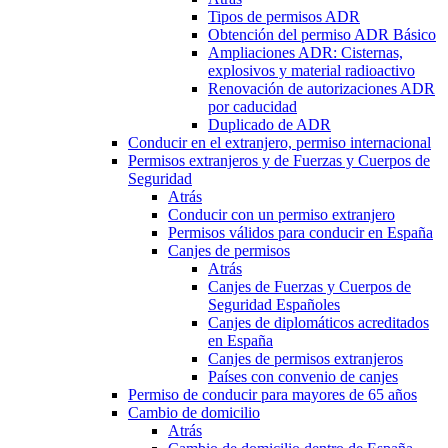
Tipos de permisos ADR
Obtención del permiso ADR Básico
Ampliaciones ADR: Cisternas,
explosivos y material radioactivo
Renovación de autorizaciones ADR
por caducidad
Duplicado de ADR
Conducir en el extranjero, permiso internacional
Permisos extranjeros y de Fuerzas y Cuerpos de
Seguridad
Atrás
Conducir con un permiso extranjero
Permisos válidos para conducir en España
Canjes de permisos
Atrás
Canjes de Fuerzas y Cuerpos de
Seguridad Españoles
Canjes de diplomáticos acreditados
en España
Canjes de permisos extranjeros
Países con convenio de canjes
Permiso de conducir para mayores de 65 años
Cambio de domicilio
Atrás