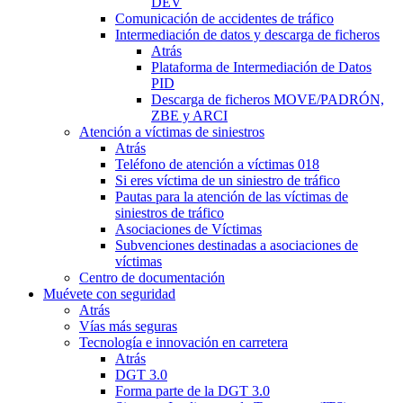
DEV
Comunicación de accidentes de tráfico
Intermediación de datos y descarga de ficheros
Atrás
Plataforma de Intermediación de Datos
PID
Descarga de ficheros MOVE/PADRÓN,
ZBE y ARCI
Atención a víctimas de siniestros
Atrás
Teléfono de atención a víctimas 018
Si eres víctima de un siniestro de tráfico
Pautas para la atención de las víctimas de
siniestros de tráfico
Asociaciones de Víctimas
Subvenciones destinadas a asociaciones de
víctimas
Centro de documentación
Muévete con seguridad
Atrás
Vías más seguras
Tecnología e innovación en carretera
Atrás
DGT 3.0
Forma parte de la DGT 3.0