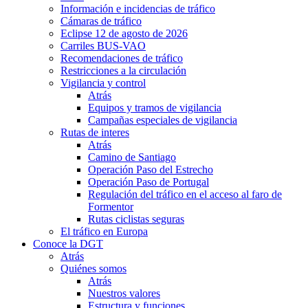
Información e incidencias de tráfico
Cámaras de tráfico
Eclipse 12 de agosto de 2026
Carriles BUS-VAO
Recomendaciones de tráfico
Restricciones a la circulación
Vigilancia y control
Atrás
Equipos y tramos de vigilancia
Campañas especiales de vigilancia
Rutas de interes
Atrás
Camino de Santiago
Operación Paso del Estrecho
Operación Paso de Portugal
Regulación del tráfico en el acceso al faro de
Formentor
Rutas ciclistas seguras
El tráfico en Europa
Conoce la DGT
Atrás
Quiénes somos
Atrás
Nuestros valores
Estructura y funciones