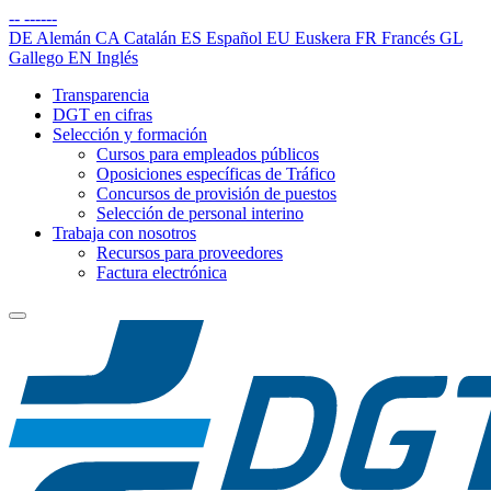
--
------
DE
Alemán
CA
Catalán
ES
Español
EU
Euskera
FR
Francés
GL
Gallego
EN
Inglés
Transparencia
DGT en cifras
Selección y formación
Cursos para empleados públicos
Oposiciones específicas de Tráfico
Concursos de provisión de puestos
Selección de personal interino
Trabaja con nosotros
Recursos para proveedores
Factura electrónica