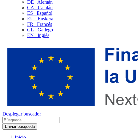
DE
Alemán
CA
Catalán
ES
Español
EU
Euskera
FR
Francés
GL
Gallego
EN
Inglés
Desplegar buscador
Enviar búsqueda
Inicio