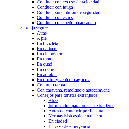
Conducir con exceso de velocidad
Conducir con fatiga
Conducir sin cinturón de seguridad
Conducir con estrés
Conducir con sueño o cansancio
Viaja seguro
Atrás
A pie
En bicicleta
En patinete
En ciclomotor
En moto
En quad
En coche
En autobús
En tractor y vehículo agrícola
Con tu mascota
Con caravana, remolque o autocaravana
Consejos para turistas extranjeros
Atrás
Información para turistas extranjeros
Antes de conducir por España
Normas básicas de circulación
En ciudad
En caso de emergencia