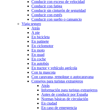
Conducir con exceso de velocidad
Conducir con fatiga
Conducir sin cinturón de seguridad
Conducir con estrés
Conducir con sueño o cansancio
Viaja seguro
Atrás
A pie
En bicicleta
En patinete
En ciclomotor
En moto
En quad
En coche
En autobús
En tractor y vehículo agrícola
Con tu mascota
Con caravana, remolque o autocaravana
Consejos para turistas extranjeros
Atrás
Información para turistas extranjeros
Antes de conducir por España
Normas básicas de circulación
En ciudad
En caso de emergencia