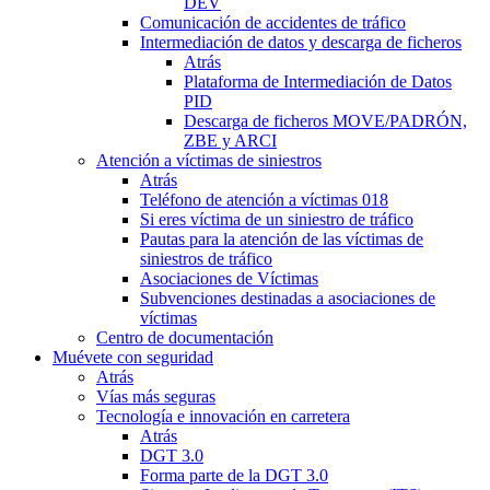
DEV
Comunicación de accidentes de tráfico
Intermediación de datos y descarga de ficheros
Atrás
Plataforma de Intermediación de Datos
PID
Descarga de ficheros MOVE/PADRÓN,
ZBE y ARCI
Atención a víctimas de siniestros
Atrás
Teléfono de atención a víctimas 018
Si eres víctima de un siniestro de tráfico
Pautas para la atención de las víctimas de
siniestros de tráfico
Asociaciones de Víctimas
Subvenciones destinadas a asociaciones de
víctimas
Centro de documentación
Muévete con seguridad
Atrás
Vías más seguras
Tecnología e innovación en carretera
Atrás
DGT 3.0
Forma parte de la DGT 3.0