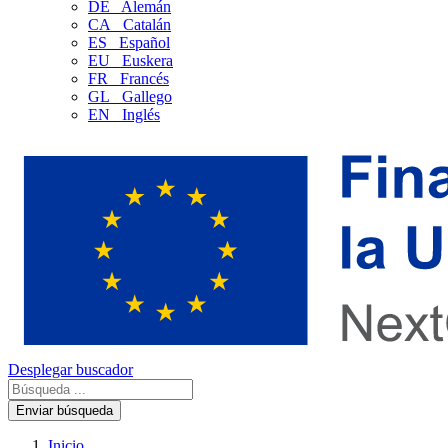
DE
Alemán
CA
Catalán
ES
Español
EU
Euskera
FR
Francés
GL
Gallego
EN
Inglés
Desplegar buscador
Enviar búsqueda
Inicio