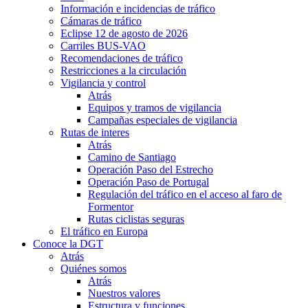
Información e incidencias de tráfico
Cámaras de tráfico
Eclipse 12 de agosto de 2026
Carriles BUS-VAO
Recomendaciones de tráfico
Restricciones a la circulación
Vigilancia y control
Atrás
Equipos y tramos de vigilancia
Campañas especiales de vigilancia
Rutas de interes
Atrás
Camino de Santiago
Operación Paso del Estrecho
Operación Paso de Portugal
Regulación del tráfico en el acceso al faro de
Formentor
Rutas ciclistas seguras
El tráfico en Europa
Conoce la DGT
Atrás
Quiénes somos
Atrás
Nuestros valores
Estructura y funciones