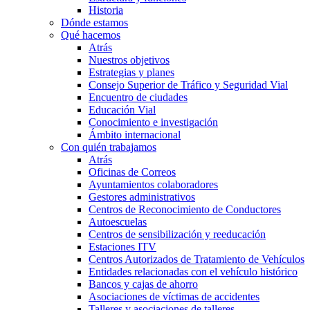
Historia
Dónde estamos
Qué hacemos
Atrás
Nuestros objetivos
Estrategias y planes
Consejo Superior de Tráfico y Seguridad Vial
Encuentro de ciudades
Educación Vial
Conocimiento e investigación
Ámbito internacional
Con quién trabajamos
Atrás
Oficinas de Correos
Ayuntamientos colaboradores
Gestores administrativos
Centros de Reconocimiento de Conductores
Autoescuelas
Centros de sensibilización y reeducación
Estaciones ITV
Centros Autorizados de Tratamiento de Vehículos
Entidades relacionadas con el vehículo histórico
Bancos y cajas de ahorro
Asociaciones de víctimas de accidentes
Talleres y asociaciones de talleres