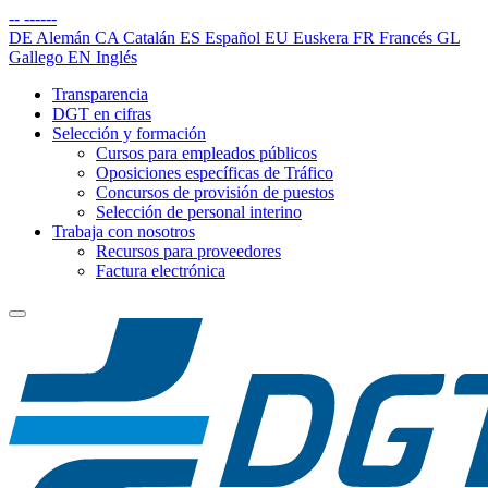
--
------
DE
Alemán
CA
Catalán
ES
Español
EU
Euskera
FR
Francés
GL
Gallego
EN
Inglés
Transparencia
DGT en cifras
Selección y formación
Cursos para empleados públicos
Oposiciones específicas de Tráfico
Concursos de provisión de puestos
Selección de personal interino
Trabaja con nosotros
Recursos para proveedores
Factura electrónica