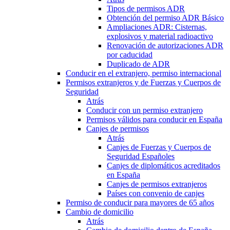
Tipos de permisos ADR
Obtención del permiso ADR Básico
Ampliaciones ADR: Cisternas,
explosivos y material radioactivo
Renovación de autorizaciones ADR
por caducidad
Duplicado de ADR
Conducir en el extranjero, permiso internacional
Permisos extranjeros y de Fuerzas y Cuerpos de
Seguridad
Atrás
Conducir con un permiso extranjero
Permisos válidos para conducir en España
Canjes de permisos
Atrás
Canjes de Fuerzas y Cuerpos de
Seguridad Españoles
Canjes de diplomáticos acreditados
en España
Canjes de permisos extranjeros
Países con convenio de canjes
Permiso de conducir para mayores de 65 años
Cambio de domicilio
Atrás