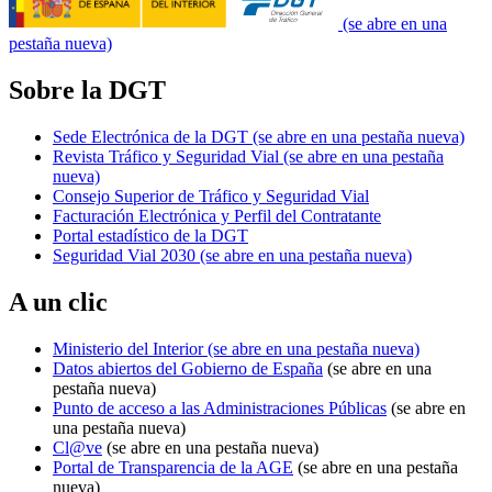
(se abre en una
pestaña nueva)
Sobre la DGT
Sede Electrónica de la DGT
(se abre en una pestaña nueva)
Revista Tráfico y Seguridad Vial
(se abre en una pestaña
nueva)
Consejo Superior de Tráfico y Seguridad Vial
Facturación Electrónica y Perfil del Contratante
Portal estadístico de la DGT
Seguridad Vial 2030
(se abre en una pestaña nueva)
A un clic
Ministerio del Interior
(se abre en una pestaña nueva)
Datos abiertos del Gobierno de España
(se abre en una
pestaña nueva)
Punto de acceso a las Administraciones Públicas
(se abre en
una pestaña nueva)
Cl@ve
(se abre en una pestaña nueva)
Portal de Transparencia de la AGE
(se abre en una pestaña
nueva)