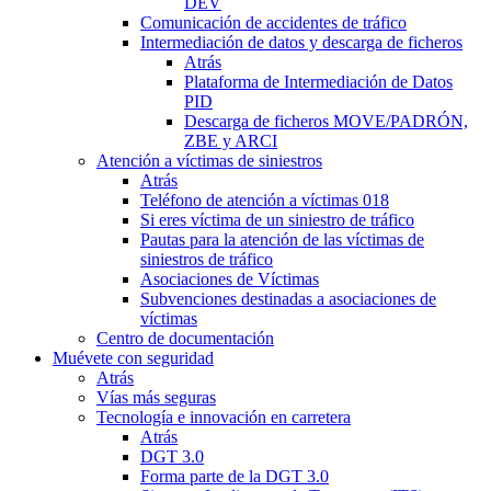
DEV
Comunicación de accidentes de tráfico
Intermediación de datos y descarga de ficheros
Atrás
Plataforma de Intermediación de Datos
PID
Descarga de ficheros MOVE/PADRÓN,
ZBE y ARCI
Atención a víctimas de siniestros
Atrás
Teléfono de atención a víctimas 018
Si eres víctima de un siniestro de tráfico
Pautas para la atención de las víctimas de
siniestros de tráfico
Asociaciones de Víctimas
Subvenciones destinadas a asociaciones de
víctimas
Centro de documentación
Muévete con seguridad
Atrás
Vías más seguras
Tecnología e innovación en carretera
Atrás
DGT 3.0
Forma parte de la DGT 3.0