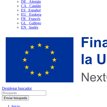
DE
Alemán
CA
Catalán
ES
Español
EU
Euskera
FR
Francés
GL
Gallego
EN
Inglés
Desplegar buscador
Enviar búsqueda
Inicio