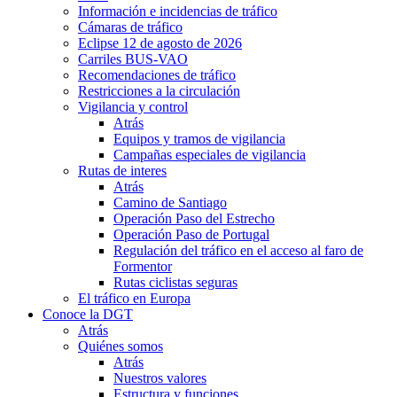
Información e incidencias de tráfico
Cámaras de tráfico
Eclipse 12 de agosto de 2026
Carriles BUS-VAO
Recomendaciones de tráfico
Restricciones a la circulación
Vigilancia y control
Atrás
Equipos y tramos de vigilancia
Campañas especiales de vigilancia
Rutas de interes
Atrás
Camino de Santiago
Operación Paso del Estrecho
Operación Paso de Portugal
Regulación del tráfico en el acceso al faro de
Formentor
Rutas ciclistas seguras
El tráfico en Europa
Conoce la DGT
Atrás
Quiénes somos
Atrás
Nuestros valores
Estructura y funciones