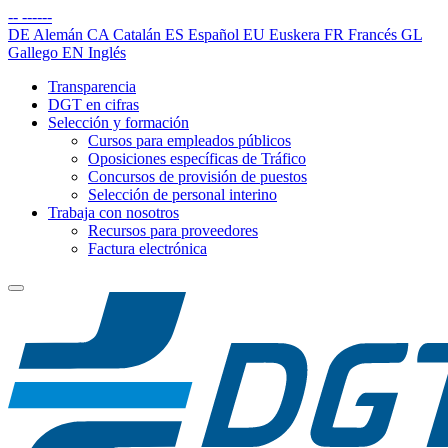
--
------
DE
Alemán
CA
Catalán
ES
Español
EU
Euskera
FR
Francés
GL
Gallego
EN
Inglés
Transparencia
DGT en cifras
Selección y formación
Cursos para empleados públicos
Oposiciones específicas de Tráfico
Concursos de provisión de puestos
Selección de personal interino
Trabaja con nosotros
Recursos para proveedores
Factura electrónica