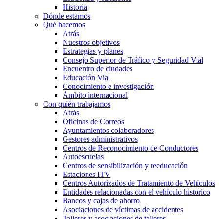
Historia
Dónde estamos
Qué hacemos
Atrás
Nuestros objetivos
Estrategias y planes
Consejo Superior de Tráfico y Seguridad Vial
Encuentro de ciudades
Educación Vial
Conocimiento e investigación
Ámbito internacional
Con quién trabajamos
Atrás
Oficinas de Correos
Ayuntamientos colaboradores
Gestores administrativos
Centros de Reconocimiento de Conductores
Autoescuelas
Centros de sensibilización y reeducación
Estaciones ITV
Centros Autorizados de Tratamiento de Vehículos
Entidades relacionadas con el vehículo histórico
Bancos y cajas de ahorro
Asociaciones de víctimas de accidentes
Talleres y asociaciones de talleres