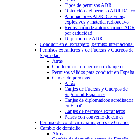
Tipos de permisos ADR
Obtención del permiso ADR Básico
Ampliaciones ADR: Cisternas,
explosivos y material radioactivo
Renovación de autorizaciones ADR
por caducidad
Duplicado de ADR
Conducir en el extranjero, permiso internacional
Permisos extranjeros y de Fuerzas y Cuerpos de
Seguridad
Atrás
Conducir con un permiso extranjero
Permisos válidos para conducir en España
Canjes de permisos
Atrás
Canjes de Fuerzas y Cuerpos de
Seguridad Españoles
Canjes de diplomáticos acreditados
en España
Canjes de permisos extranjeros
Países con convenio de canjes
Permiso de conducir para mayores de 65 años
Cambio de domicilio
Atrás