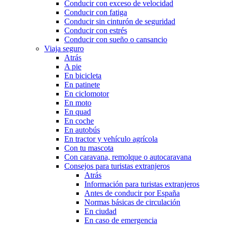
Conducir con exceso de velocidad
Conducir con fatiga
Conducir sin cinturón de seguridad
Conducir con estrés
Conducir con sueño o cansancio
Viaja seguro
Atrás
A pie
En bicicleta
En patinete
En ciclomotor
En moto
En quad
En coche
En autobús
En tractor y vehículo agrícola
Con tu mascota
Con caravana, remolque o autocaravana
Consejos para turistas extranjeros
Atrás
Información para turistas extranjeros
Antes de conducir por España
Normas básicas de circulación
En ciudad
En caso de emergencia