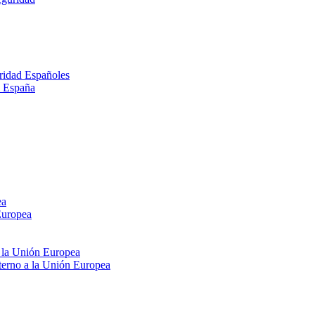
ridad Españoles
n España
ea
Europea
e la Unión Europea
xterno a la Unión Europea