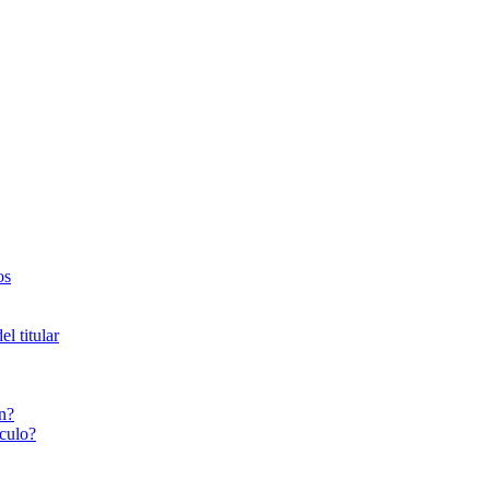
os
l titular
n?
culo?