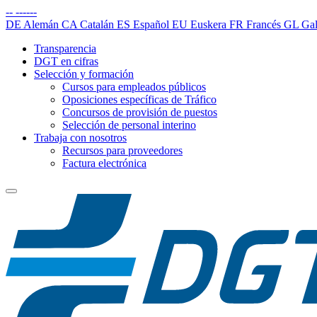
--
------
DE
Alemán
CA
Catalán
ES
Español
EU
Euskera
FR
Francés
GL
Gal
Transparencia
DGT en cifras
Selección y formación
Cursos para empleados públicos
Oposiciones específicas de Tráfico
Concursos de provisión de puestos
Selección de personal interino
Trabaja con nosotros
Recursos para proveedores
Factura electrónica