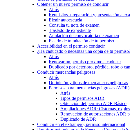
Obtener un nuevo permiso de conducir
Atrás
Requisitos, preparación y presentación a e
Elegir autoescuela
Consulta tu nota de examen
Traslado de expediente
Anulación de convocatoria de examen
Estado de tramitación de tu permiso
Accesibilidad en el permiso conducir
¿Ha caducado o necesitas una copia de tu permiso
Atrás
Renovar un permiso próximo a caducar
Duplicado por deterioro, pérdida, robo o ca
Conducir mercancías peligrosas
Atrás
Definición y tipos de mercancías peligrosas
Permisos para mercancías peligrosas (ADR)
Atrás
Tipos de permisos ADR
Obtención del permiso ADR Básico
Ampliaciones ADR: Cisternas, explosi
Renovación de autorizaciones ADR p
Duplicado de ADR
Conducir en el extranjero, permiso internacional
Permisos extranjeros y de Fuerzas y Cuerpos de S