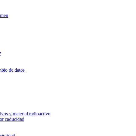
xamen
?
mbio de datos
vos y material radioactivo
or caducidad
eguridad