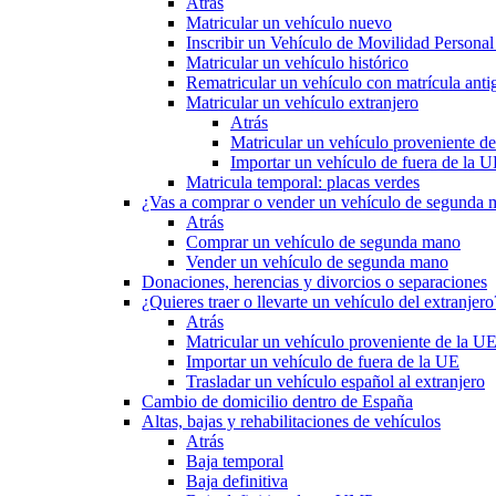
Atrás
Matricular un vehículo nuevo
Inscribir un Vehículo de Movilidad Person
Matricular un vehículo histórico
Rematricular un vehículo con matrícula anti
Matricular un vehículo extranjero
Atrás
Matricular un vehículo proveniente d
Importar un vehículo de fuera de la 
Matricula temporal: placas verdes
¿Vas a comprar o vender un vehículo de segunda
Atrás
Comprar un vehículo de segunda mano
Vender un vehículo de segunda mano
Donaciones, herencias y divorcios o separaciones
¿Quieres traer o llevarte un vehículo del extranjero
Atrás
Matricular un vehículo proveniente de la U
Importar un vehículo de fuera de la UE
Trasladar un vehículo español al extranjero
Cambio de domicilio dentro de España
Altas, bajas y rehabilitaciones de vehículos
Atrás
Baja temporal
Baja definitiva