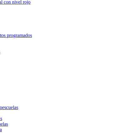
l con nivel rojo
entos programados
s
toescuelas
as
uelas
a