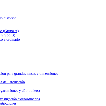
lo histórico
ico (Grupo A)
 (Grupo B)
co a ordinario
ción para grandes masas y dimensiones
a de Circulación
gacamiones y dúo-trailers)
vestigación extraordinarios
estricciones