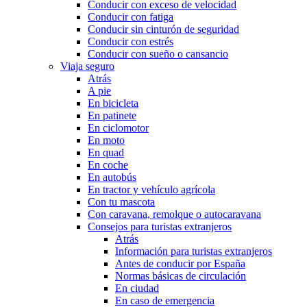
Conducir con exceso de velocidad
Conducir con fatiga
Conducir sin cinturón de seguridad
Conducir con estrés
Conducir con sueño o cansancio
Viaja seguro
Atrás
A pie
En bicicleta
En patinete
En ciclomotor
En moto
En quad
En coche
En autobús
En tractor y vehículo agrícola
Con tu mascota
Con caravana, remolque o autocaravana
Consejos para turistas extranjeros
Atrás
Información para turistas extranjeros
Antes de conducir por España
Normas básicas de circulación
En ciudad
En caso de emergencia