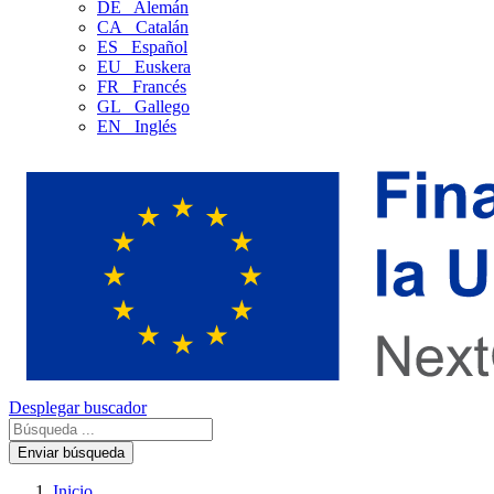
DE
Alemán
CA
Catalán
ES
Español
EU
Euskera
FR
Francés
GL
Gallego
EN
Inglés
Desplegar buscador
Enviar búsqueda
Inicio