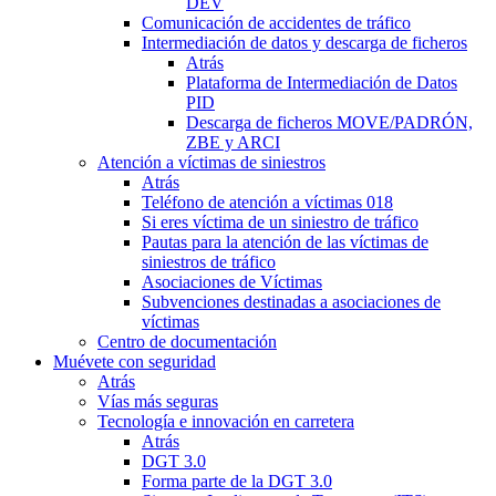
DEV
Comunicación de accidentes de tráfico
Intermediación de datos y descarga de ficheros
Atrás
Plataforma de Intermediación de Datos
PID
Descarga de ficheros MOVE/PADRÓN,
ZBE y ARCI
Atención a víctimas de siniestros
Atrás
Teléfono de atención a víctimas 018
Si eres víctima de un siniestro de tráfico
Pautas para la atención de las víctimas de
siniestros de tráfico
Asociaciones de Víctimas
Subvenciones destinadas a asociaciones de
víctimas
Centro de documentación
Muévete con seguridad
Atrás
Vías más seguras
Tecnología e innovación en carretera
Atrás
DGT 3.0
Forma parte de la DGT 3.0