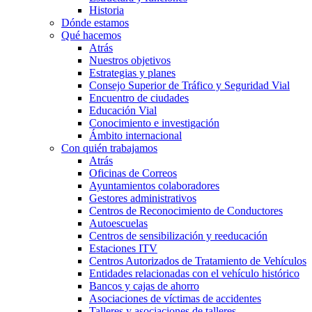
Historia
Dónde estamos
Qué hacemos
Atrás
Nuestros objetivos
Estrategias y planes
Consejo Superior de Tráfico y Seguridad Vial
Encuentro de ciudades
Educación Vial
Conocimiento e investigación
Ámbito internacional
Con quién trabajamos
Atrás
Oficinas de Correos
Ayuntamientos colaboradores
Gestores administrativos
Centros de Reconocimiento de Conductores
Autoescuelas
Centros de sensibilización y reeducación
Estaciones ITV
Centros Autorizados de Tratamiento de Vehículos
Entidades relacionadas con el vehículo histórico
Bancos y cajas de ahorro
Asociaciones de víctimas de accidentes
Talleres y asociaciones de talleres