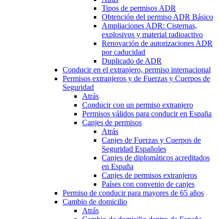
Tipos de permisos ADR
Obtención del permiso ADR Básico
Ampliaciones ADR: Cisternas,
explosivos y material radioactivo
Renovación de autorizaciones ADR
por caducidad
Duplicado de ADR
Conducir en el extranjero, permiso internacional
Permisos extranjeros y de Fuerzas y Cuerpos de
Seguridad
Atrás
Conducir con un permiso extranjero
Permisos válidos para conducir en España
Canjes de permisos
Atrás
Canjes de Fuerzas y Cuerpos de
Seguridad Españoles
Canjes de diplomáticos acreditados
en España
Canjes de permisos extranjeros
Países con convenio de canjes
Permiso de conducir para mayores de 65 años
Cambio de domicilio
Atrás