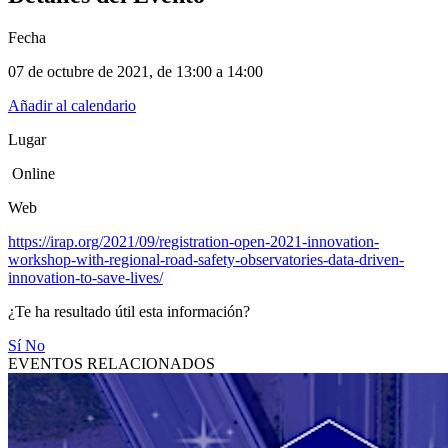
Fecha
07 de octubre de 2021
, de
13:00 a 14:00
Añadir al calendario
Lugar
Online
Web
https://irap.org/2021/09/registration-open-2021-innovation-
workshop-with-regional-road-safety-observatories-data-driven-
innovation-to-save-lives/
¿Te ha resultado útil esta información?
Sí
No
EVENTOS RELACIONADOS