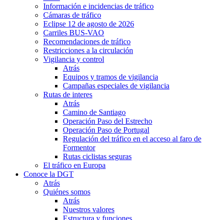
Información e incidencias de tráfico
Cámaras de tráfico
Eclipse 12 de agosto de 2026
Carriles BUS-VAO
Recomendaciones de tráfico
Restricciones a la circulación
Vigilancia y control
Atrás
Equipos y tramos de vigilancia
Campañas especiales de vigilancia
Rutas de interes
Atrás
Camino de Santiago
Operación Paso del Estrecho
Operación Paso de Portugal
Regulación del tráfico en el acceso al faro de
Formentor
Rutas ciclistas seguras
El tráfico en Europa
Conoce la DGT
Atrás
Quiénes somos
Atrás
Nuestros valores
Estructura y funciones