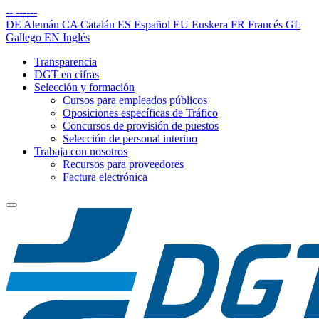
--
------
DE
Alemán
CA
Catalán
ES
Español
EU
Euskera
FR
Francés
GL
Gallego
EN
Inglés
Transparencia
DGT en cifras
Selección y formación
Cursos para empleados públicos
Oposiciones específicas de Tráfico
Concursos de provisión de puestos
Selección de personal interino
Trabaja con nosotros
Recursos para proveedores
Factura electrónica