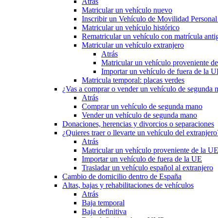
Atrás
Matricular un vehículo nuevo
Inscribir un Vehículo de Movilidad Person
Matricular un vehículo histórico
Rematricular un vehículo con matrícula anti
Matricular un vehículo extranjero
Atrás
Matricular un vehículo proveniente d
Importar un vehículo de fuera de la 
Matricula temporal: placas verdes
¿Vas a comprar o vender un vehículo de segunda
Atrás
Comprar un vehículo de segunda mano
Vender un vehículo de segunda mano
Donaciones, herencias y divorcios o separaciones
¿Quieres traer o llevarte un vehículo del extranjero
Atrás
Matricular un vehículo proveniente de la U
Importar un vehículo de fuera de la UE
Trasladar un vehículo español al extranjero
Cambio de domicilio dentro de España
Altas, bajas y rehabilitaciones de vehículos
Atrás
Baja temporal
Baja definitiva