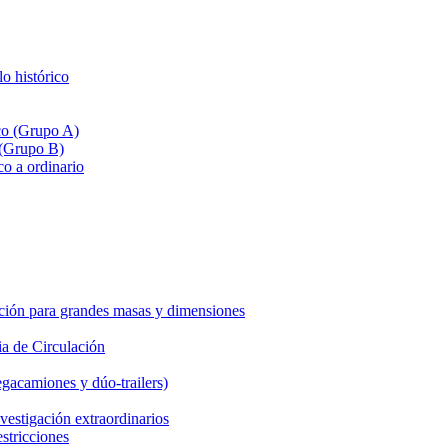
lo histórico
ico (Grupo A)
 (Grupo B)
co a ordinario
ción para grandes masas y dimensiones
a de Circulación
gacamiones y dúo-trailers)
vestigación extraordinarios
estricciones