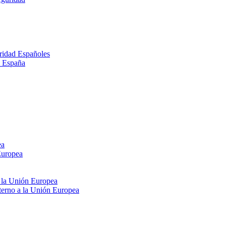
ridad Españoles
n España
ea
Europea
e la Unión Europea
xterno a la Unión Europea