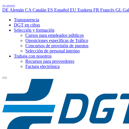
--
------
DE
Alemán
CA
Catalán
ES
Español
EU
Euskera
FR
Francés
GL
Gal
Transparencia
DGT en cifras
Selección y formación
Cursos para empleados públicos
Oposiciones específicas de Tráfico
Concursos de provisión de puestos
Selección de personal interino
Trabaja con nosotros
Recursos para proveedores
Factura electrónica