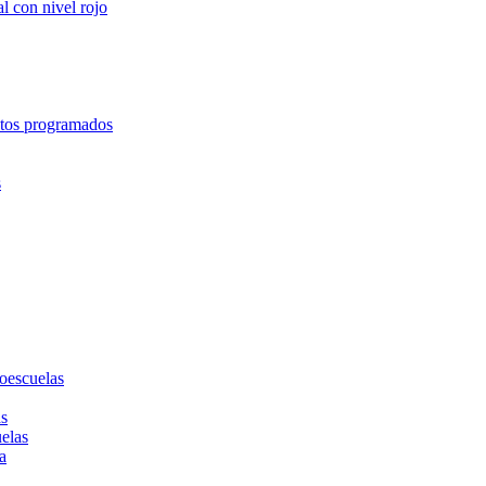
l con nivel rojo
entos programados
s
toescuelas
as
uelas
a