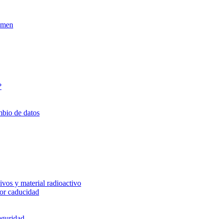
xamen
?
mbio de datos
vos y material radioactivo
or caducidad
eguridad