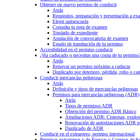
Obtener un nuevo permiso de conducir
Atrás
Requisitos, preparación y presentación a e
Elegir autoescuela
Consulta tu nota de examen
Traslado de expediente
Anulación de convocatoria de examen
Estado de tramitación de tu permiso
Accesibilidad en el permiso conducir
¿Ha caducado o necesitas una copia de tu permiso
Atrás
Renovar un permiso próximo a caducar
Duplicado por deterioro, pérdida, robo o ca
Conducir mercancías peligrosas
Atrás
Definición y tipos de mercancías peligrosas
Permisos para mercancías peligrosas (ADR)
Atrás
Tipos de permisos ADR
Obtención del permiso ADR Básico
Ampliaciones ADR: Cisternas, explosi
Renovación de autorizaciones ADR p
Duplicado de ADR
Conducir en el extranjero, permiso internacional
Permisos extranjeros y de Fuerzas y Cuerpos de S