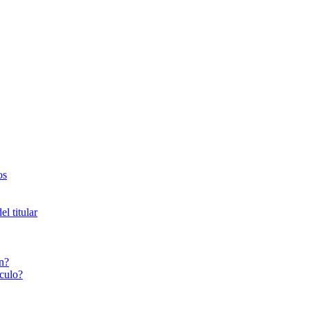
os
l titular
n?
culo?