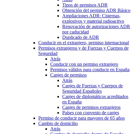
Tipos de permisos ADR
Obtención del permiso ADR Básico
Ampliaciones ADR: Cisternas,
explosivos y material radioactivo
Renovación de autorizaciones ADR
por caducidad
Duplicado de ADR
Conducir en el extranjero, permiso internacional
Permisos extranjeros y de Fuerzas y Cuerpos de
Seguridad
Atrás
Conducir con un permiso extranjero
Permisos válidos para conducir en España
Canjes de permisos
Atrás
Canjes de Fuerzas y Cuerpos de
Seguridad Españoles
Canjes de diplomáticos acreditados
en España
Canjes de permisos extranjeros
Países con convenio de canjes
Permiso de conducir para mayores de 65 años
Cambio de domicilio
Atrás