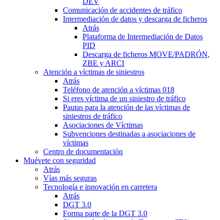
DEV
Comunicación de accidentes de tráfico
Intermediación de datos y descarga de ficheros
Atrás
Plataforma de Intermediación de Datos
PID
Descarga de ficheros MOVE/PADRÓN,
ZBE y ARCI
Atención a víctimas de siniestros
Atrás
Teléfono de atención a víctimas 018
Si eres víctima de un siniestro de tráfico
Pautas para la atención de las víctimas de
siniestros de tráfico
Asociaciones de Víctimas
Subvenciones destinadas a asociaciones de
víctimas
Centro de documentación
Muévete con seguridad
Atrás
Vías más seguras
Tecnología e innovación en carretera
Atrás
DGT 3.0
Forma parte de la DGT 3.0