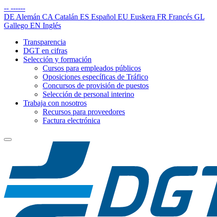
--
------
DE
Alemán
CA
Catalán
ES
Español
EU
Euskera
FR
Francés
GL
Gallego
EN
Inglés
Transparencia
DGT en cifras
Selección y formación
Cursos para empleados públicos
Oposiciones específicas de Tráfico
Concursos de provisión de puestos
Selección de personal interino
Trabaja con nosotros
Recursos para proveedores
Factura electrónica