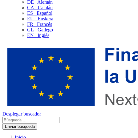
DE
Alemán
CA
Catalán
ES
Español
EU
Euskera
FR
Francés
GL
Gallego
EN
Inglés
Desplegar buscador
Enviar búsqueda
Inicio