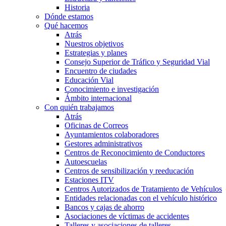
Historia
Dónde estamos
Qué hacemos
Atrás
Nuestros objetivos
Estrategias y planes
Consejo Superior de Tráfico y Seguridad Vial
Encuentro de ciudades
Educación Vial
Conocimiento e investigación
Ámbito internacional
Con quién trabajamos
Atrás
Oficinas de Correos
Ayuntamientos colaboradores
Gestores administrativos
Centros de Reconocimiento de Conductores
Autoescuelas
Centros de sensibilización y reeducación
Estaciones ITV
Centros Autorizados de Tratamiento de Vehículos
Entidades relacionadas con el vehículo histórico
Bancos y cajas de ahorro
Asociaciones de víctimas de accidentes
Talleres y asociaciones de talleres