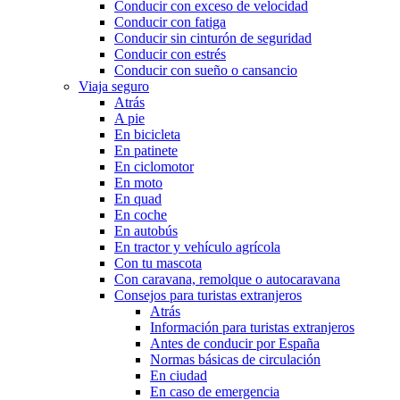
Conducir con exceso de velocidad
Conducir con fatiga
Conducir sin cinturón de seguridad
Conducir con estrés
Conducir con sueño o cansancio
Viaja seguro
Atrás
A pie
En bicicleta
En patinete
En ciclomotor
En moto
En quad
En coche
En autobús
En tractor y vehículo agrícola
Con tu mascota
Con caravana, remolque o autocaravana
Consejos para turistas extranjeros
Atrás
Información para turistas extranjeros
Antes de conducir por España
Normas básicas de circulación
En ciudad
En caso de emergencia