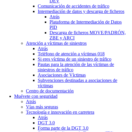
DEV
Comunicación de accidentes de tráfico
Intermediación de datos y descarga de ficheros
Atrás
Plataforma de Intermediación de Datos
PID
Descarga de ficheros MOVE/PADRÓN,
ZBE y ARCI
Atención a víctimas de siniestros
Atrás
Teléfono de atención a víctimas 018
Si eres víctima de un siniestro de tráfico
Pautas para la atención de las víctimas de
siniestros de tráfico
Asociaciones de Víctimas
Subvenciones destinadas a asociaciones de
víctimas
Centro de documentación
Muévete con seguridad
Atrás
Vías más seguras
Tecnología e innovación en carretera
Atrás
DGT 3.0
Forma parte de la DGT 3.0