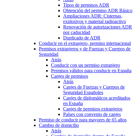
Tipos de permisos ADR
Obtención del permiso ADR Básico
Ampliaciones ADR: Cisternas,
explosivos y material radioactivo
Renovación de autorizaciones ADR
por caducidad
Duplicado de ADR
Conducir en el extranjero, permiso internacional
Permisos extranjeros y de Fuerzas y Cuerpos de
Seguridad
Atrás
Conducir con un permiso extranjero
Permisos válidos para conducir en España
Canjes de permisos
Atrás
Canjes de Fuerzas y Cuerpos de
Seguridad Españoles
Canjes de diplomáticos acreditados
en España
Canjes de permisos extranjeros
Países con convenio de canjes
Permiso de conducir para mayores de 65 años
Cambio de domicilio
Atrás