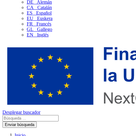
DE
Alemán
CA
Catalán
ES
Español
EU
Euskera
FR
Francés
GL
Gallego
EN
Inglés
Desplegar buscador
Enviar búsqueda
Inicio