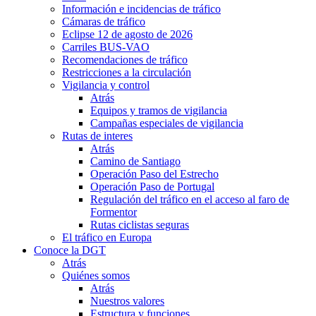
Información e incidencias de tráfico
Cámaras de tráfico
Eclipse 12 de agosto de 2026
Carriles BUS-VAO
Recomendaciones de tráfico
Restricciones a la circulación
Vigilancia y control
Atrás
Equipos y tramos de vigilancia
Campañas especiales de vigilancia
Rutas de interes
Atrás
Camino de Santiago
Operación Paso del Estrecho
Operación Paso de Portugal
Regulación del tráfico en el acceso al faro de
Formentor
Rutas ciclistas seguras
El tráfico en Europa
Conoce la DGT
Atrás
Quiénes somos
Atrás
Nuestros valores
Estructura y funciones