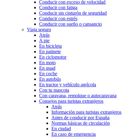
Conducir con exceso de velocidad
Conducir con fatiga
Conducir sin cinturón de seguridad
Conducir con estrés
Conducir con sueño o cansancio
Viaja seguro
Atrás
A pie
En bicicleta
En patinete
En ciclomotor
En moto
En quad
En coche
En autobús
En tractor y vehículo agrícola
Con tu mascota
Con caravana, remolque o autocaravana
Consejos para turistas extranjeros
Atrás
Información para turistas extranjeros
Antes de conducir por España
Normas básicas de circulación
En ciudad
En caso de emergencia