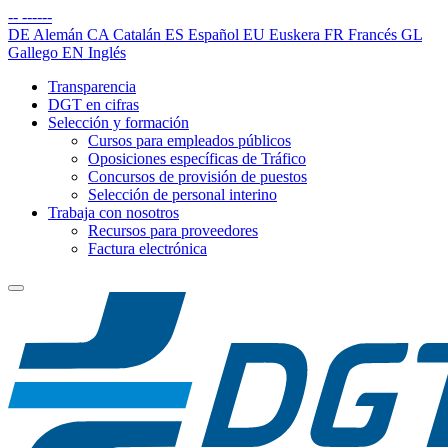
--
------
DE
Alemán
CA
Catalán
ES
Español
EU
Euskera
FR
Francés
GL
Gallego
EN
Inglés
Transparencia
DGT en cifras
Selección y formación
Cursos para empleados públicos
Oposiciones específicas de Tráfico
Concursos de provisión de puestos
Selección de personal interino
Trabaja con nosotros
Recursos para proveedores
Factura electrónica