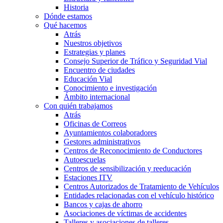
Historia
Dónde estamos
Qué hacemos
Atrás
Nuestros objetivos
Estrategias y planes
Consejo Superior de Tráfico y Seguridad Vial
Encuentro de ciudades
Educación Vial
Conocimiento e investigación
Ámbito internacional
Con quién trabajamos
Atrás
Oficinas de Correos
Ayuntamientos colaboradores
Gestores administrativos
Centros de Reconocimiento de Conductores
Autoescuelas
Centros de sensibilización y reeducación
Estaciones ITV
Centros Autorizados de Tratamiento de Vehículos
Entidades relacionadas con el vehículo histórico
Bancos y cajas de ahorro
Asociaciones de víctimas de accidentes
Talleres y asociaciones de talleres