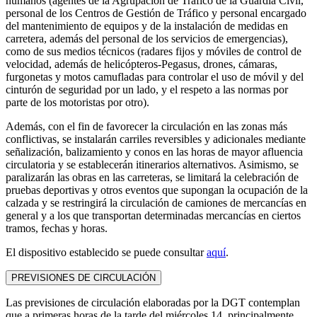
humanos (agentes de la Agrupación de Tráfico de la Guardia Civil,
personal de los Centros de Gestión de Tráfico y personal encargado
del mantenimiento de equipos y de la instalación de medidas en
carretera, además del personal de los servicios de emergencias),
como de sus medios técnicos (radares fijos y móviles de control de
velocidad, además de helicópteros-Pegasus, drones, cámaras,
furgonetas y motos camufladas para controlar el uso de móvil y del
cinturón de seguridad por un lado, y el respeto a las normas por
parte de los motoristas por otro).
Además, con el fin de favorecer la circulación en las zonas más
conflictivas, se instalarán carriles reversibles y adicionales mediante
señalización, balizamiento y conos en las horas de mayor afluencia
circulatoria y se establecerán itinerarios alternativos. Asimismo, se
paralizarán las obras en las carreteras, se limitará la celebración de
pruebas deportivas y otros eventos que supongan la ocupación de la
calzada y se restringirá la circulación de camiones de mercancías en
general y a los que transportan determinadas mercancías en ciertos
tramos, fechas y horas.
El dispositivo establecido se puede consultar
aquí
.
PREVISIONES DE CIRCULACIÓN
Las previsiones de circulación elaboradas por la DGT contemplan
que a primeras horas de la tarde del miércoles 14, principalmente