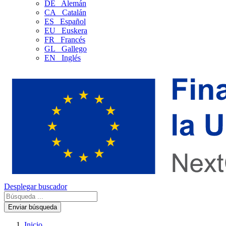
DE
Alemán
CA
Catalán
ES
Español
EU
Euskera
FR
Francés
GL
Gallego
EN
Inglés
Desplegar buscador
Enviar búsqueda
Inicio