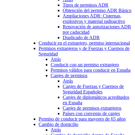
Tipos de permisos ADR
Obtención del permiso ADR Básico
Ampliaciones ADR: Cisternas,
explosivos y material radioactivo
Renovación de autorizaciones ADR
por caducidad
Duplicado de ADR
Conducir en el extranjero, permiso internacional
Permisos extranjeros y de Fuerzas y Cuerpos de
Seguridad
Atrás
Conducir con un permiso extranjero
Permisos válidos para conducir en España
Canjes de permisos
Atrás
Canjes de Fuerzas y Cuerpos de
Seguridad Españoles
Canjes de diplomáticos acreditados
en España
Canjes de permisos extranjeros
Países con convenio de canjes
Permiso de conducir para mayores de 65 años
Cambio de domicilio
Atrás