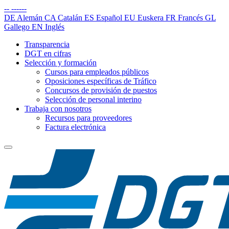
--
------
DE
Alemán
CA
Catalán
ES
Español
EU
Euskera
FR
Francés
GL
Gallego
EN
Inglés
Transparencia
DGT en cifras
Selección y formación
Cursos para empleados públicos
Oposiciones específicas de Tráfico
Concursos de provisión de puestos
Selección de personal interino
Trabaja con nosotros
Recursos para proveedores
Factura electrónica