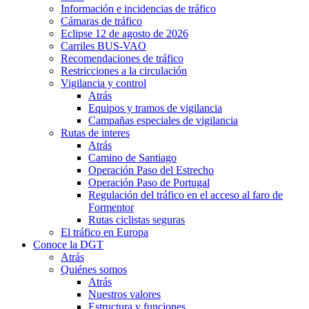
Información e incidencias de tráfico
Cámaras de tráfico
Eclipse 12 de agosto de 2026
Carriles BUS-VAO
Recomendaciones de tráfico
Restricciones a la circulación
Vigilancia y control
Atrás
Equipos y tramos de vigilancia
Campañas especiales de vigilancia
Rutas de interes
Atrás
Camino de Santiago
Operación Paso del Estrecho
Operación Paso de Portugal
Regulación del tráfico en el acceso al faro de
Formentor
Rutas ciclistas seguras
El tráfico en Europa
Conoce la DGT
Atrás
Quiénes somos
Atrás
Nuestros valores
Estructura y funciones