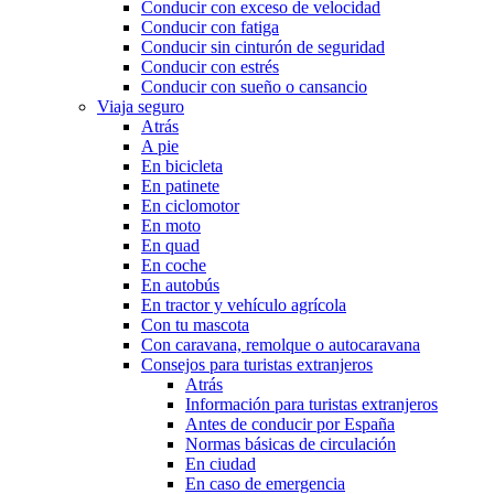
Conducir con exceso de velocidad
Conducir con fatiga
Conducir sin cinturón de seguridad
Conducir con estrés
Conducir con sueño o cansancio
Viaja seguro
Atrás
A pie
En bicicleta
En patinete
En ciclomotor
En moto
En quad
En coche
En autobús
En tractor y vehículo agrícola
Con tu mascota
Con caravana, remolque o autocaravana
Consejos para turistas extranjeros
Atrás
Información para turistas extranjeros
Antes de conducir por España
Normas básicas de circulación
En ciudad
En caso de emergencia