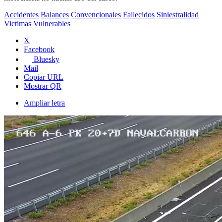
Accidentes
Balances
Convencionales
Fallecidos
Siniestralidad
Victimas
Vulnerables
X
Facebook
Bluesky
Mail
Copiar URL
Mostrar QR
Ampliar letra