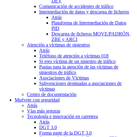
DEV
Comunicación de accidentes de tráfico
Intermediación de datos y descarga de ficheros
Atrás
Plataforma de Intermediación de Datos
PID
Descarga de ficheros MOVE/PADRÓN,
ZBE y ARCI
Atención a víctimas de siniestros
Atrás
Teléfono de atención a víctimas 018
Si eres víctima de un siniestro de tráfico
Pautas para la atención de las víctimas de
siniestros de tráfico
Asociaciones de Víctimas
Subvenciones destinadas a asociaciones de
víctimas
Centro de documentación
Muévete con seguridad
Atrás
Vías más seguras
Tecnología e innovación en carretera
Atrás
DGT 3.0
Forma parte de la DGT 3.0