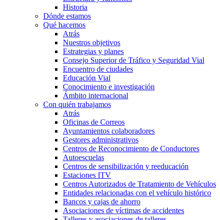
Historia
Dónde estamos
Qué hacemos
Atrás
Nuestros objetivos
Estrategias y planes
Consejo Superior de Tráfico y Seguridad Vial
Encuentro de ciudades
Educación Vial
Conocimiento e investigación
Ámbito internacional
Con quién trabajamos
Atrás
Oficinas de Correos
Ayuntamientos colaboradores
Gestores administrativos
Centros de Reconocimiento de Conductores
Autoescuelas
Centros de sensibilización y reeducación
Estaciones ITV
Centros Autorizados de Tratamiento de Vehículos
Entidades relacionadas con el vehículo histórico
Bancos y cajas de ahorro
Asociaciones de víctimas de accidentes
Talleres y asociaciones de talleres