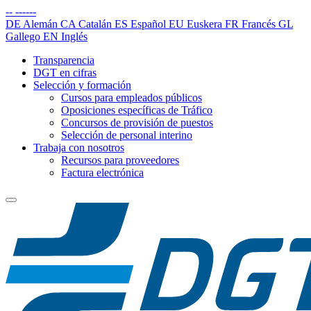
--
------
DE
Alemán
CA
Catalán
ES
Español
EU
Euskera
FR
Francés
GL
Gallego
EN
Inglés
Transparencia
DGT en cifras
Selección y formación
Cursos para empleados públicos
Oposiciones específicas de Tráfico
Concursos de provisión de puestos
Selección de personal interino
Trabaja con nosotros
Recursos para proveedores
Factura electrónica