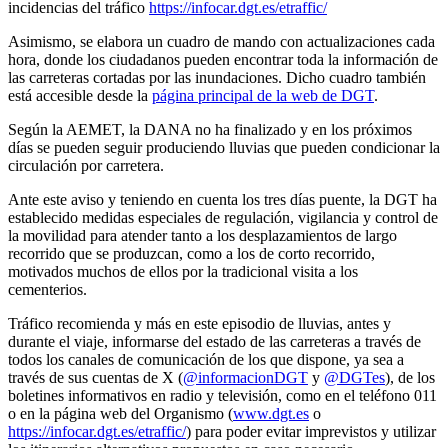
incidencias del tráfico
https://infocar.dgt.es/etraffic/
Asimismo, se elabora un cuadro de mando con actualizaciones cada
hora, donde los ciudadanos pueden encontrar toda la información de
las carreteras cortadas por las inundaciones. Dicho cuadro también
está accesible desde la
página principal de la web de DGT
.
Según la AEMET, la DANA no ha finalizado y en los próximos
días se pueden seguir produciendo lluvias que pueden condicionar la
circulación por carretera.
Ante este aviso y teniendo en cuenta los tres días puente, la DGT ha
establecido medidas especiales de regulación, vigilancia y control de
la movilidad para atender tanto a los desplazamientos de largo
recorrido que se produzcan, como a los de corto recorrido,
motivados muchos de ellos por la tradicional visita a los
cementerios.
Tráfico recomienda y más en este episodio de lluvias, antes y
durante el viaje, informarse del estado de las carreteras a través de
todos los canales de comunicación de los que dispone, ya sea a
través de sus cuentas de X (
@informacionDGT
y
@DGTes
), de los
boletines informativos en radio y televisión, como en el teléfono 011
o en la página web del Organismo (
www.dgt.es
o
https://infocar.dgt.es/etraffic/
) para poder evitar imprevistos y utilizar