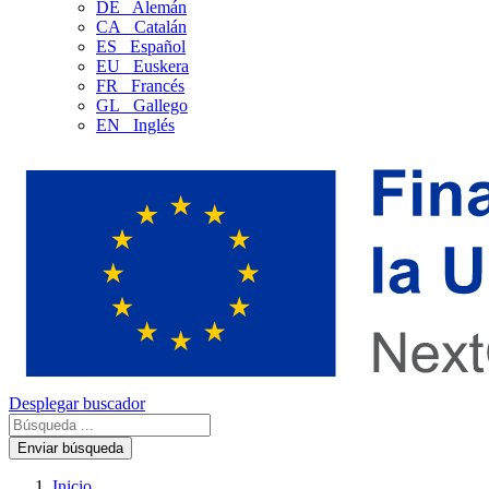
DE
Alemán
CA
Catalán
ES
Español
EU
Euskera
FR
Francés
GL
Gallego
EN
Inglés
Desplegar buscador
Enviar búsqueda
Inicio