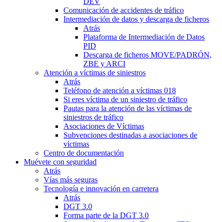
DEV
Comunicación de accidentes de tráfico
Intermediación de datos y descarga de ficheros
Atrás
Plataforma de Intermediación de Datos
PID
Descarga de ficheros MOVE/PADRÓN,
ZBE y ARCI
Atención a víctimas de siniestros
Atrás
Teléfono de atención a víctimas 018
Si eres víctima de un siniestro de tráfico
Pautas para la atención de las víctimas de
siniestros de tráfico
Asociaciones de Víctimas
Subvenciones destinadas a asociaciones de
víctimas
Centro de documentación
Muévete con seguridad
Atrás
Vías más seguras
Tecnología e innovación en carretera
Atrás
DGT 3.0
Forma parte de la DGT 3.0