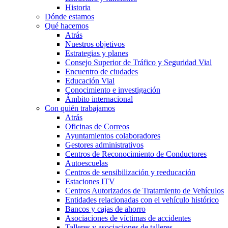
Historia
Dónde estamos
Qué hacemos
Atrás
Nuestros objetivos
Estrategias y planes
Consejo Superior de Tráfico y Seguridad Vial
Encuentro de ciudades
Educación Vial
Conocimiento e investigación
Ámbito internacional
Con quién trabajamos
Atrás
Oficinas de Correos
Ayuntamientos colaboradores
Gestores administrativos
Centros de Reconocimiento de Conductores
Autoescuelas
Centros de sensibilización y reeducación
Estaciones ITV
Centros Autorizados de Tratamiento de Vehículos
Entidades relacionadas con el vehículo histórico
Bancos y cajas de ahorro
Asociaciones de víctimas de accidentes
Talleres y asociaciones de talleres