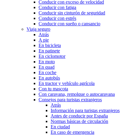
Conducir con exceso de velocidad
Conducir con fatiga
Conducir sin cinturón de seguridad
Conducir con estrés
Conducir con sueño o cansancio
Viaja seguro
Atrás
A pie
En bicicleta
En patinete
En ciclomotor
En moto
En quad
En coche
En autobús
En tractor y vehículo agrícola
Con tu mascota
Con caravana, remolque o autocaravana
Consejos para turistas extranjeros
Atrás
Información para turistas extranjeros
Antes de conducir por España
Normas básicas de circulación
En ciudad
En caso de emergencia