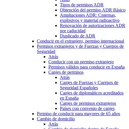
Tipos de permisos ADR
Obtención del permiso ADR Básico
Ampliaciones ADR: Cisternas,
explosivos y material radioactivo
Renovación de autorizaciones ADR
por caducidad
Duplicado de ADR
Conducir en el extranjero, permiso internacional
Permisos extranjeros y de Fuerzas y Cuerpos de
Seguridad
Atrás
Conducir con un permiso extranjero
Permisos válidos para conducir en España
Canjes de permisos
Atrás
Canjes de Fuerzas y Cuerpos de
Seguridad Españoles
Canjes de diplomáticos acreditados
en España
Canjes de permisos extranjeros
Países con convenio de canjes
Permiso de conducir para mayores de 65 años
Cambio de domicilio
Atrás