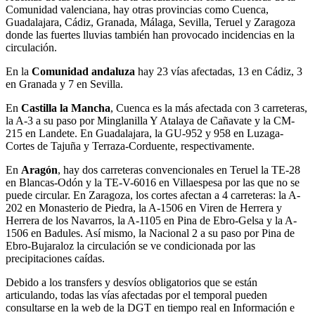
Comunidad valenciana, hay otras provincias como Cuenca,
Guadalajara, Cádiz, Granada, Málaga, Sevilla, Teruel y Zaragoza
donde las fuertes lluvias también han provocado incidencias en la
circulación.
En la
Comunidad andaluza
hay 23 vías afectadas, 13 en Cádiz, 3
en Granada y 7 en Sevilla.
En
Castilla la Mancha
, Cuenca es la más afectada con 3 carreteras,
la A-3 a su paso por Minglanilla Y Atalaya de Cañavate y la CM-
215 en Landete. En Guadalajara, la GU-952 y 958 en Luzaga-
Cortes de Tajuña y Terraza-Corduente, respectivamente.
En
Aragón
, hay dos carreteras convencionales en Teruel la TE-28
en Blancas-Odón y la TE-V-6016 en Villaespesa por las que no se
puede circular. En Zaragoza, los cortes afectan a 4 carreteras: la A-
202 en Monasterio de Piedra, la A-1506 en Viren de Herrera y
Herrera de los Navarros, la A-1105 en Pina de Ebro-Gelsa y la A-
1506 en Badules. Así mismo, la Nacional 2 a su paso por Pina de
Ebro-Bujaraloz la circulación se ve condicionada por las
precipitaciones caídas.
Debido a los transfers y desvíos obligatorios que se están
articulando, todas las vías afectadas por el temporal pueden
consultarse en la web de la DGT en tiempo real en Información e