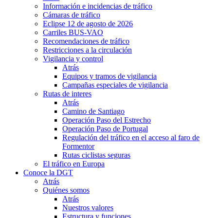
Información e incidencias de tráfico
Cámaras de tráfico
Eclipse 12 de agosto de 2026
Carriles BUS-VAO
Recomendaciones de tráfico
Restricciones a la circulación
Vigilancia y control
Atrás
Equipos y tramos de vigilancia
Campañas especiales de vigilancia
Rutas de interes
Atrás
Camino de Santiago
Operación Paso del Estrecho
Operación Paso de Portugal
Regulación del tráfico en el acceso al faro de
Formentor
Rutas ciclistas seguras
El tráfico en Europa
Conoce la DGT
Atrás
Quiénes somos
Atrás
Nuestros valores
Estructura y funciones