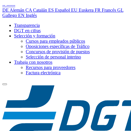
--
------
DE
Alemán
CA
Catalán
ES
Español
EU
Euskera
FR
Francés
GL
Gallego
EN
Inglés
Transparencia
DGT en cifras
Selección y formación
Cursos para empleados públicos
Oposiciones específicas de Tráfico
Concursos de provisión de puestos
Selección de personal interino
Trabaja con nosotros
Recursos para proveedores
Factura electrónica