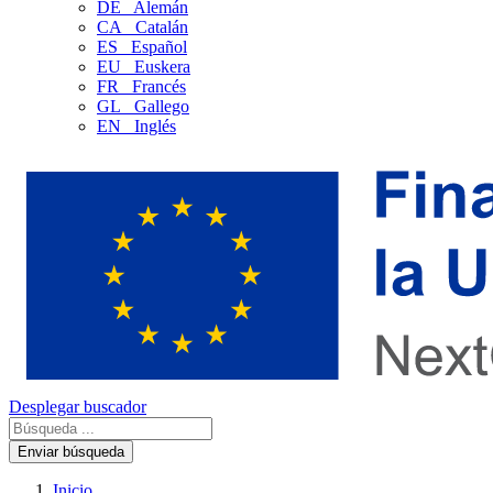
DE
Alemán
CA
Catalán
ES
Español
EU
Euskera
FR
Francés
GL
Gallego
EN
Inglés
Desplegar buscador
Enviar búsqueda
Inicio