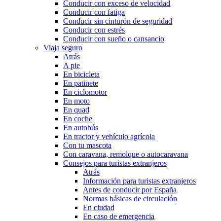
Conducir con exceso de velocidad
Conducir con fatiga
Conducir sin cinturón de seguridad
Conducir con estrés
Conducir con sueño o cansancio
Viaja seguro
Atrás
A pie
En bicicleta
En patinete
En ciclomotor
En moto
En quad
En coche
En autobús
En tractor y vehículo agrícola
Con tu mascota
Con caravana, remolque o autocaravana
Consejos para turistas extranjeros
Atrás
Información para turistas extranjeros
Antes de conducir por España
Normas básicas de circulación
En ciudad
En caso de emergencia