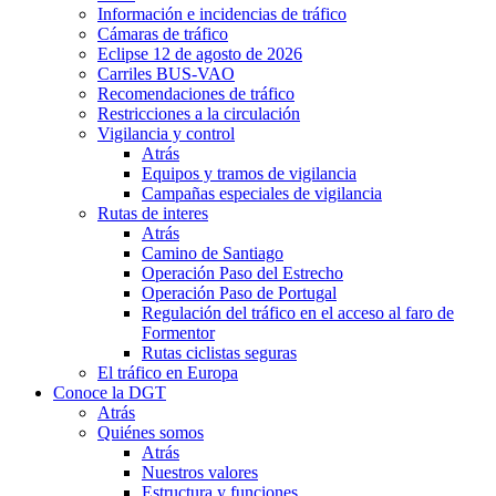
Información e incidencias de tráfico
Cámaras de tráfico
Eclipse 12 de agosto de 2026
Carriles BUS-VAO
Recomendaciones de tráfico
Restricciones a la circulación
Vigilancia y control
Atrás
Equipos y tramos de vigilancia
Campañas especiales de vigilancia
Rutas de interes
Atrás
Camino de Santiago
Operación Paso del Estrecho
Operación Paso de Portugal
Regulación del tráfico en el acceso al faro de
Formentor
Rutas ciclistas seguras
El tráfico en Europa
Conoce la DGT
Atrás
Quiénes somos
Atrás
Nuestros valores
Estructura y funciones