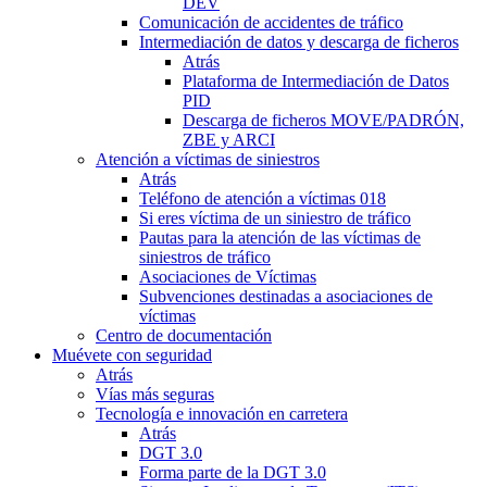
DEV
Comunicación de accidentes de tráfico
Intermediación de datos y descarga de ficheros
Atrás
Plataforma de Intermediación de Datos
PID
Descarga de ficheros MOVE/PADRÓN,
ZBE y ARCI
Atención a víctimas de siniestros
Atrás
Teléfono de atención a víctimas 018
Si eres víctima de un siniestro de tráfico
Pautas para la atención de las víctimas de
siniestros de tráfico
Asociaciones de Víctimas
Subvenciones destinadas a asociaciones de
víctimas
Centro de documentación
Muévete con seguridad
Atrás
Vías más seguras
Tecnología e innovación en carretera
Atrás
DGT 3.0
Forma parte de la DGT 3.0