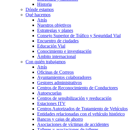
Historia
Dónde estamos
Qué hacemos
Atrás
Nuestros objetivos
Estrategias y planes
Consejo Superior de Tráfico y Seguridad Vial
Encuentro de ciudades
Educación Vial
Conocimiento e investigación
Ámbito internacional
Con quién trabajamos
Atrás
Oficinas de Correos
Ayuntamientos colaboradores
Gestores administrativos
Centros de Reconocimiento de Conductores
Autoescuelas
Centros de sensibilización y reeducación
Estaciones ITV
Centros Autorizados de Tratamiento de Vehículos
Entidades relacionadas con el vehículo histórico
Bancos y cajas de ahorro
Asociaciones de víctimas de accidentes
Talleres y asociaciones de talleres