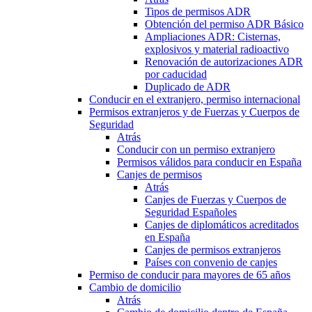
Tipos de permisos ADR
Obtención del permiso ADR Básico
Ampliaciones ADR: Cisternas,
explosivos y material radioactivo
Renovación de autorizaciones ADR
por caducidad
Duplicado de ADR
Conducir en el extranjero, permiso internacional
Permisos extranjeros y de Fuerzas y Cuerpos de
Seguridad
Atrás
Conducir con un permiso extranjero
Permisos válidos para conducir en España
Canjes de permisos
Atrás
Canjes de Fuerzas y Cuerpos de
Seguridad Españoles
Canjes de diplomáticos acreditados
en España
Canjes de permisos extranjeros
Países con convenio de canjes
Permiso de conducir para mayores de 65 años
Cambio de domicilio
Atrás