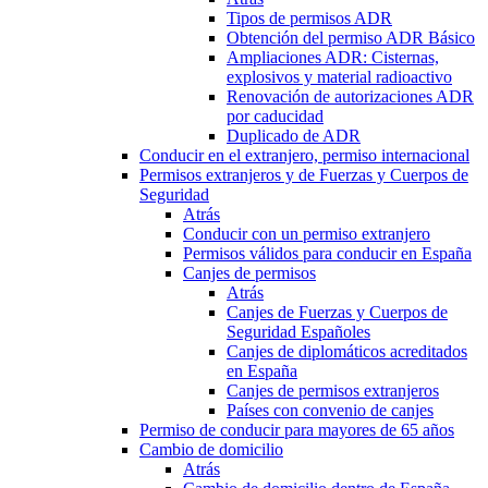
Tipos de permisos ADR
Obtención del permiso ADR Básico
Ampliaciones ADR: Cisternas,
explosivos y material radioactivo
Renovación de autorizaciones ADR
por caducidad
Duplicado de ADR
Conducir en el extranjero, permiso internacional
Permisos extranjeros y de Fuerzas y Cuerpos de
Seguridad
Atrás
Conducir con un permiso extranjero
Permisos válidos para conducir en España
Canjes de permisos
Atrás
Canjes de Fuerzas y Cuerpos de
Seguridad Españoles
Canjes de diplomáticos acreditados
en España
Canjes de permisos extranjeros
Países con convenio de canjes
Permiso de conducir para mayores de 65 años
Cambio de domicilio
Atrás