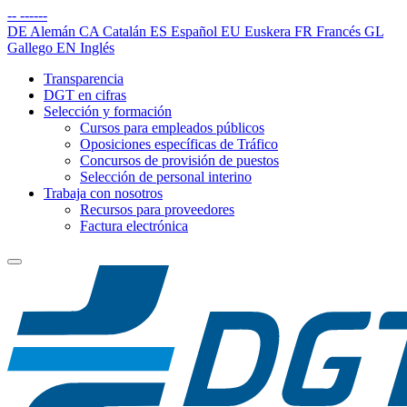
--
------
DE
Alemán
CA
Catalán
ES
Español
EU
Euskera
FR
Francés
GL
Gallego
EN
Inglés
Transparencia
DGT en cifras
Selección y formación
Cursos para empleados públicos
Oposiciones específicas de Tráfico
Concursos de provisión de puestos
Selección de personal interino
Trabaja con nosotros
Recursos para proveedores
Factura electrónica