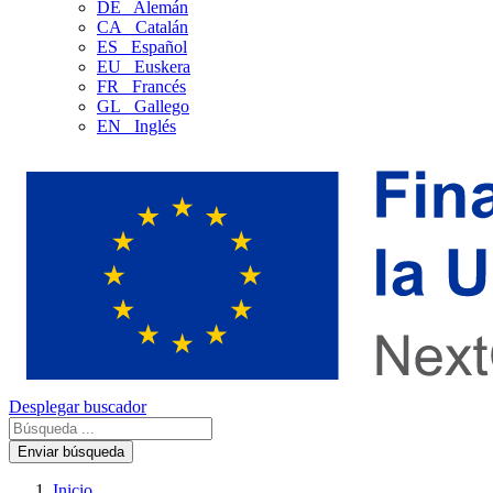
DE
Alemán
CA
Catalán
ES
Español
EU
Euskera
FR
Francés
GL
Gallego
EN
Inglés
Desplegar buscador
Enviar búsqueda
Inicio