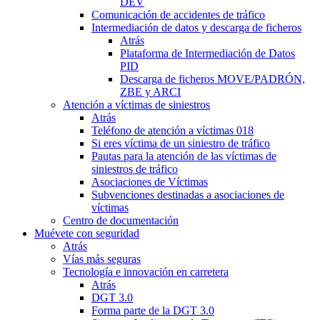
DEV
Comunicación de accidentes de tráfico
Intermediación de datos y descarga de ficheros
Atrás
Plataforma de Intermediación de Datos
PID
Descarga de ficheros MOVE/PADRÓN,
ZBE y ARCI
Atención a víctimas de siniestros
Atrás
Teléfono de atención a víctimas 018
Si eres víctima de un siniestro de tráfico
Pautas para la atención de las víctimas de
siniestros de tráfico
Asociaciones de Víctimas
Subvenciones destinadas a asociaciones de
víctimas
Centro de documentación
Muévete con seguridad
Atrás
Vías más seguras
Tecnología e innovación en carretera
Atrás
DGT 3.0
Forma parte de la DGT 3.0