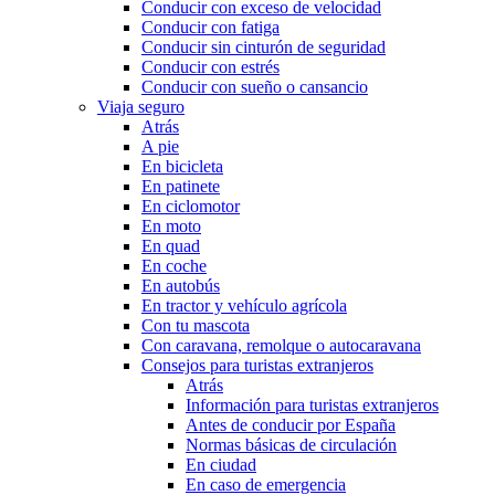
Conducir con exceso de velocidad
Conducir con fatiga
Conducir sin cinturón de seguridad
Conducir con estrés
Conducir con sueño o cansancio
Viaja seguro
Atrás
A pie
En bicicleta
En patinete
En ciclomotor
En moto
En quad
En coche
En autobús
En tractor y vehículo agrícola
Con tu mascota
Con caravana, remolque o autocaravana
Consejos para turistas extranjeros
Atrás
Información para turistas extranjeros
Antes de conducir por España
Normas básicas de circulación
En ciudad
En caso de emergencia