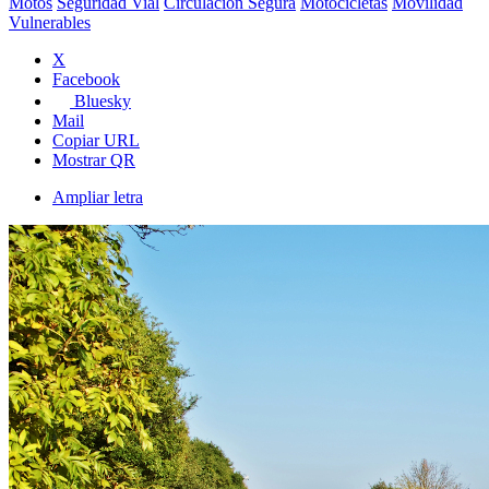
Motos
Seguridad Vial
Circulación Segura
Motocicletas
Movilidad
Vulnerables
X
Facebook
Bluesky
Mail
Copiar URL
Mostrar QR
Ampliar letra