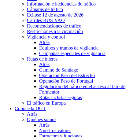
Información e incidencias de tráfico
Cámaras de tráfico
Eclipse 12 de agosto de 2026
Carriles BUS-VAO
Recomendaciones de tráfico
Restricciones a la circulación
Vigilancia y control
Atrás
Equipos y tramos de vigilancia
Campañas especiales de vigilancia
Rutas de interes
Atrás
Camino de Santiago
Operación Paso del Estrecho
Operación Paso de Portugal
Regulación del tráfico en el acceso al faro de
Formentor
Rutas ciclistas seguras
El tráfico en Europa
Conoce la DGT
Atrás
Quiénes somos
Atrás
Nuestros valores
Estructura y funciones