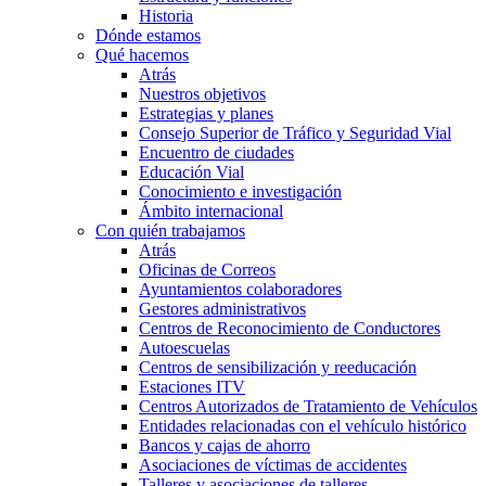
Historia
Dónde estamos
Qué hacemos
Atrás
Nuestros objetivos
Estrategias y planes
Consejo Superior de Tráfico y Seguridad Vial
Encuentro de ciudades
Educación Vial
Conocimiento e investigación
Ámbito internacional
Con quién trabajamos
Atrás
Oficinas de Correos
Ayuntamientos colaboradores
Gestores administrativos
Centros de Reconocimiento de Conductores
Autoescuelas
Centros de sensibilización y reeducación
Estaciones ITV
Centros Autorizados de Tratamiento de Vehículos
Entidades relacionadas con el vehículo histórico
Bancos y cajas de ahorro
Asociaciones de víctimas de accidentes
Talleres y asociaciones de talleres