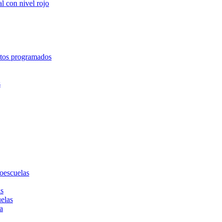
l con nivel rojo
entos programados
s
toescuelas
as
uelas
a