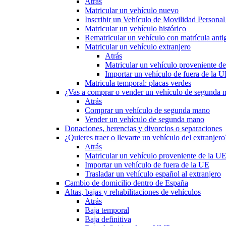
Atrás
Matricular un vehículo nuevo
Inscribir un Vehículo de Movilidad Person
Matricular un vehículo histórico
Rematricular un vehículo con matrícula anti
Matricular un vehículo extranjero
Atrás
Matricular un vehículo proveniente d
Importar un vehículo de fuera de la 
Matricula temporal: placas verdes
¿Vas a comprar o vender un vehículo de segunda
Atrás
Comprar un vehículo de segunda mano
Vender un vehículo de segunda mano
Donaciones, herencias y divorcios o separaciones
¿Quieres traer o llevarte un vehículo del extranjero
Atrás
Matricular un vehículo proveniente de la U
Importar un vehículo de fuera de la UE
Trasladar un vehículo español al extranjero
Cambio de domicilio dentro de España
Altas, bajas y rehabilitaciones de vehículos
Atrás
Baja temporal
Baja definitiva