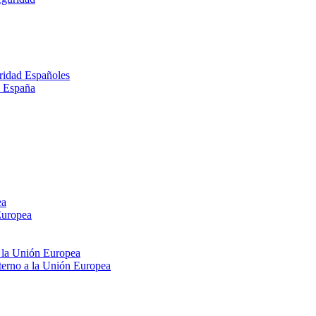
ridad Españoles
n España
ea
Europea
e la Unión Europea
xterno a la Unión Europea