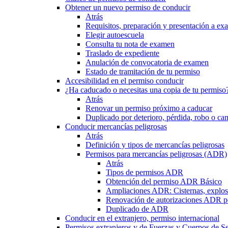
Obtener un nuevo permiso de conducir
Atrás
Requisitos, preparación y presentación a e
Elegir autoescuela
Consulta tu nota de examen
Traslado de expediente
Anulación de convocatoria de examen
Estado de tramitación de tu permiso
Accesibilidad en el permiso conducir
¿Ha caducado o necesitas una copia de tu permiso
Atrás
Renovar un permiso próximo a caducar
Duplicado por deterioro, pérdida, robo o ca
Conducir mercancías peligrosas
Atrás
Definición y tipos de mercancías peligrosas
Permisos para mercancías peligrosas (ADR)
Atrás
Tipos de permisos ADR
Obtención del permiso ADR Básico
Ampliaciones ADR: Cisternas, explosi
Renovación de autorizaciones ADR p
Duplicado de ADR
Conducir en el extranjero, permiso internacional
Permisos extranjeros y de Fuerzas y Cuerpos de S