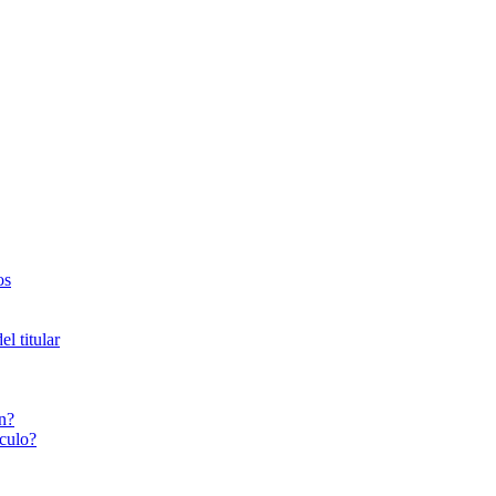
os
l titular
n?
culo?