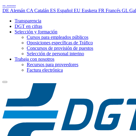
--
------
DE
Alemán
CA
Catalán
ES
Español
EU
Euskera
FR
Francés
GL
Gal
Transparencia
DGT en cifras
Selección y formación
Cursos para empleados públicos
Oposiciones específicas de Tráfico
Concursos de provisión de puestos
Selección de personal interino
Trabaja con nosotros
Recursos para proveedores
Factura electrónica