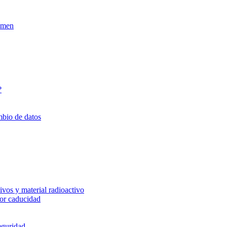
xamen
?
mbio de datos
vos y material radioactivo
or caducidad
eguridad