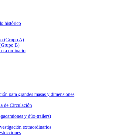
lo histórico
ico (Grupo A)
 (Grupo B)
co a ordinario
ción para grandes masas y dimensiones
a de Circulación
gacamiones y dúo-trailers)
vestigación extraordinarios
estricciones