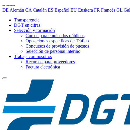
--
------
DE
Alemán
CA
Catalán
ES
Español
EU
Euskera
FR
Francés
GL
Gal
Transparencia
DGT en cifras
Selección y formación
Cursos para empleados públicos
Oposiciones específicas de Tráfico
Concursos de provisión de puestos
Selección de personal interino
Trabaja con nosotros
Recursos para proveedores
Factura electrónica