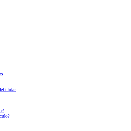
os
l titular
n?
culo?