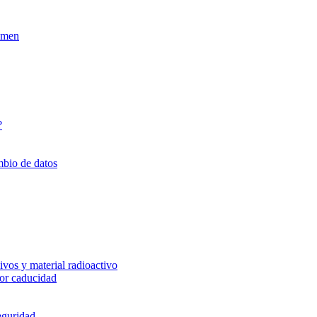
xamen
?
mbio de datos
vos y material radioactivo
or caducidad
eguridad