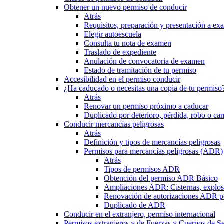
Obtener un nuevo permiso de conducir
Atrás
Requisitos, preparación y presentación a e
Elegir autoescuela
Consulta tu nota de examen
Traslado de expediente
Anulación de convocatoria de examen
Estado de tramitación de tu permiso
Accesibilidad en el permiso conducir
¿Ha caducado o necesitas una copia de tu permiso
Atrás
Renovar un permiso próximo a caducar
Duplicado por deterioro, pérdida, robo o ca
Conducir mercancías peligrosas
Atrás
Definición y tipos de mercancías peligrosas
Permisos para mercancías peligrosas (ADR)
Atrás
Tipos de permisos ADR
Obtención del permiso ADR Básico
Ampliaciones ADR: Cisternas, explosi
Renovación de autorizaciones ADR p
Duplicado de ADR
Conducir en el extranjero, permiso internacional
Permisos extranjeros y de Fuerzas y Cuerpos de S