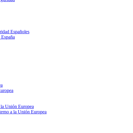
ridad Españoles
n España
ea
Europea
e la Unión Europea
xterno a la Unión Europea