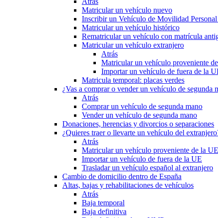
Atrás
Matricular un vehículo nuevo
Inscribir un Vehículo de Movilidad Person
Matricular un vehículo histórico
Rematricular un vehículo con matrícula anti
Matricular un vehículo extranjero
Atrás
Matricular un vehículo proveniente d
Importar un vehículo de fuera de la 
Matricula temporal: placas verdes
¿Vas a comprar o vender un vehículo de segunda
Atrás
Comprar un vehículo de segunda mano
Vender un vehículo de segunda mano
Donaciones, herencias y divorcios o separaciones
¿Quieres traer o llevarte un vehículo del extranjero
Atrás
Matricular un vehículo proveniente de la U
Importar un vehículo de fuera de la UE
Trasladar un vehículo español al extranjero
Cambio de domicilio dentro de España
Altas, bajas y rehabilitaciones de vehículos
Atrás
Baja temporal
Baja definitiva