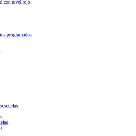
l con nivel rojo
entos programados
s
toescuelas
as
uelas
a