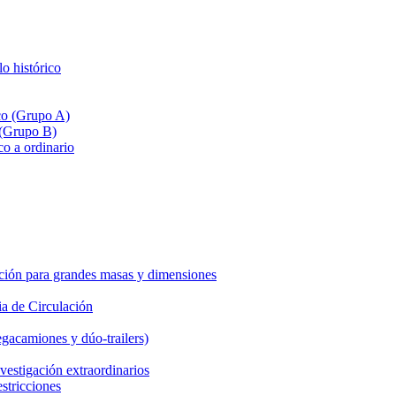
lo histórico
ico (Grupo A)
 (Grupo B)
co a ordinario
ción para grandes masas y dimensiones
a de Circulación
gacamiones y dúo-trailers)
vestigación extraordinarios
estricciones