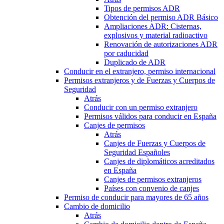
Tipos de permisos ADR
Obtención del permiso ADR Básico
Ampliaciones ADR: Cisternas,
explosivos y material radioactivo
Renovación de autorizaciones ADR
por caducidad
Duplicado de ADR
Conducir en el extranjero, permiso internacional
Permisos extranjeros y de Fuerzas y Cuerpos de
Seguridad
Atrás
Conducir con un permiso extranjero
Permisos válidos para conducir en España
Canjes de permisos
Atrás
Canjes de Fuerzas y Cuerpos de
Seguridad Españoles
Canjes de diplomáticos acreditados
en España
Canjes de permisos extranjeros
Países con convenio de canjes
Permiso de conducir para mayores de 65 años
Cambio de domicilio
Atrás