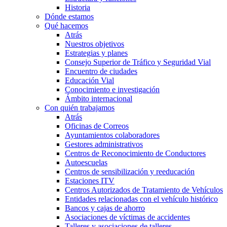
Historia
Dónde estamos
Qué hacemos
Atrás
Nuestros objetivos
Estrategias y planes
Consejo Superior de Tráfico y Seguridad Vial
Encuentro de ciudades
Educación Vial
Conocimiento e investigación
Ámbito internacional
Con quién trabajamos
Atrás
Oficinas de Correos
Ayuntamientos colaboradores
Gestores administrativos
Centros de Reconocimiento de Conductores
Autoescuelas
Centros de sensibilización y reeducación
Estaciones ITV
Centros Autorizados de Tratamiento de Vehículos
Entidades relacionadas con el vehículo histórico
Bancos y cajas de ahorro
Asociaciones de víctimas de accidentes
Talleres y asociaciones de talleres