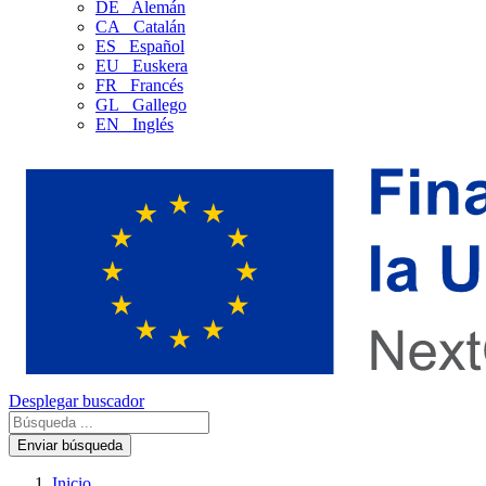
DE
Alemán
CA
Catalán
ES
Español
EU
Euskera
FR
Francés
GL
Gallego
EN
Inglés
Desplegar buscador
Enviar búsqueda
Inicio