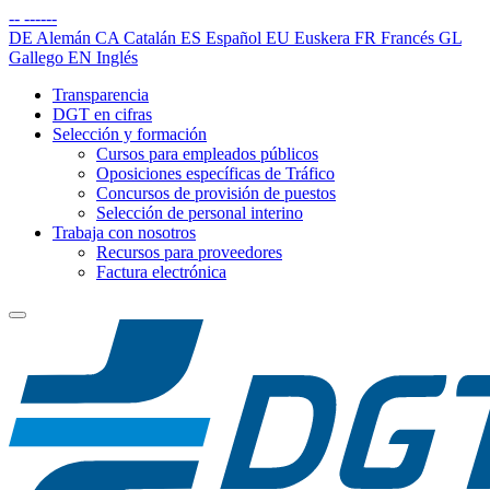
--
------
DE
Alemán
CA
Catalán
ES
Español
EU
Euskera
FR
Francés
GL
Gallego
EN
Inglés
Transparencia
DGT en cifras
Selección y formación
Cursos para empleados públicos
Oposiciones específicas de Tráfico
Concursos de provisión de puestos
Selección de personal interino
Trabaja con nosotros
Recursos para proveedores
Factura electrónica