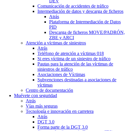
DEV
Comunicación de accidentes de tráfico
Intermediación de datos y descarga de ficheros
Atrás
Plataforma de Intermediación de Datos
PID
Descarga de ficheros MOVE/PADRÓN,
ZBE y ARCI
Atención a víctimas de siniestros
Atrás
Teléfono de atención a víctimas 018
Si eres víctima de un siniestro de tráfico
Pautas para la atención de las víctimas de
siniestros de tráfico
Asociaciones de Víctimas
Subvenciones destinadas a asociaciones de
víctimas
Centro de documentación
Muévete con seguridad
Atrás
Vías más seguras
Tecnología e innovación en carretera
Atrás
DGT 3.0
Forma parte de la DGT 3.0