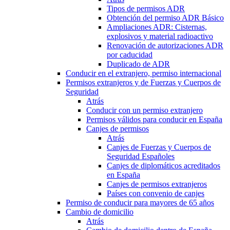
Tipos de permisos ADR
Obtención del permiso ADR Básico
Ampliaciones ADR: Cisternas,
explosivos y material radioactivo
Renovación de autorizaciones ADR
por caducidad
Duplicado de ADR
Conducir en el extranjero, permiso internacional
Permisos extranjeros y de Fuerzas y Cuerpos de
Seguridad
Atrás
Conducir con un permiso extranjero
Permisos válidos para conducir en España
Canjes de permisos
Atrás
Canjes de Fuerzas y Cuerpos de
Seguridad Españoles
Canjes de diplomáticos acreditados
en España
Canjes de permisos extranjeros
Países con convenio de canjes
Permiso de conducir para mayores de 65 años
Cambio de domicilio
Atrás