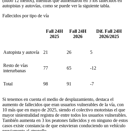
(hubo 12 menos), mientras que aumentaron en 5 los fallecidos en
autopistas y autovías, como se puede ver la siguiente tabla.
Fallecidos por tipo de vía
Fall 24H
Fall 24H
Dif. Fall 24H
2025
2026
2026/2025
Autopista y autovía
21
26
5
Resto de vías
77
65
-12
interurbanas
Total
98
91
-7
Si tenemos en cuenta el medio de desplazamiento, destaca el
aumento de fallecidos que eran usuarios vulnerables de la vía, con
10 más que en mayo de 2025, siendo el colectivo motoristas el que
mayor siniestralidad registra de entre todos los usuarios vulnerables.
También aumenta en 3 los peatones fallecidos y en ninguno de estos
casos existe constancia de que estuvieran conduciendo un vehículo
previamente al atropello.