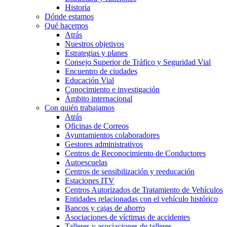
Historia
Dónde estamos
Qué hacemos
Atrás
Nuestros objetivos
Estrategias y planes
Consejo Superior de Tráfico y Seguridad Vial
Encuentro de ciudades
Educación Vial
Conocimiento e investigación
Ámbito internacional
Con quién trabajamos
Atrás
Oficinas de Correos
Ayuntamientos colaboradores
Gestores administrativos
Centros de Reconocimiento de Conductores
Autoescuelas
Centros de sensibilización y reeducación
Estaciones ITV
Centros Autorizados de Tratamiento de Vehículos
Entidades relacionadas con el vehículo histórico
Bancos y cajas de ahorro
Asociaciones de víctimas de accidentes
Talleres y asociaciones de talleres