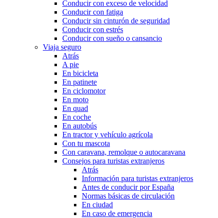
Conducir con exceso de velocidad
Conducir con fatiga
Conducir sin cinturón de seguridad
Conducir con estrés
Conducir con sueño o cansancio
Viaja seguro
Atrás
A pie
En bicicleta
En patinete
En ciclomotor
En moto
En quad
En coche
En autobús
En tractor y vehículo agrícola
Con tu mascota
Con caravana, remolque o autocaravana
Consejos para turistas extranjeros
Atrás
Información para turistas extranjeros
Antes de conducir por España
Normas básicas de circulación
En ciudad
En caso de emergencia