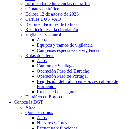
Información e incidencias de tráfico
Cámaras de tráfico
Eclipse 12 de agosto de 2026
Carriles BUS-VAO
Recomendaciones de tráfico
Restricciones a la circulación
Vigilancia y control
Atrás
Equipos y tramos de vigilancia
Campañas especiales de vigilancia
Rutas de interes
Atrás
Camino de Santiago
Operación Paso del Estrecho
Operación Paso de Portugal
Regulación del tráfico en el acceso al faro de
Formentor
Rutas ciclistas seguras
El tráfico en Europa
Conoce la DGT
Atrás
Quiénes somos
Atrás
Nuestros valores
Estructura y funciones