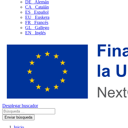
DE
Alemán
CA
Catalán
ES
Español
EU
Euskera
FR
Francés
GL
Gallego
EN
Inglés
Desplegar buscador
Enviar búsqueda
Inicio