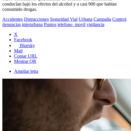
conducían bajo los efectos del alcohol y a casi 900 que habían
consumido drogas.
Accidentes
Distracciones
Seguridad Vial
Urbana
Campaña
Control
denuncias
interurbana
Puntos
telefono_movil
vigilancia
X
Facebook
Bluesky
Mail
Copiar URL
Mostrar QR
Ampliar letra