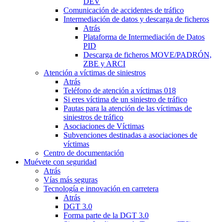
DEV
Comunicación de accidentes de tráfico
Intermediación de datos y descarga de ficheros
Atrás
Plataforma de Intermediación de Datos
PID
Descarga de ficheros MOVE/PADRÓN,
ZBE y ARCI
Atención a víctimas de siniestros
Atrás
Teléfono de atención a víctimas 018
Si eres víctima de un siniestro de tráfico
Pautas para la atención de las víctimas de
siniestros de tráfico
Asociaciones de Víctimas
Subvenciones destinadas a asociaciones de
víctimas
Centro de documentación
Muévete con seguridad
Atrás
Vías más seguras
Tecnología e innovación en carretera
Atrás
DGT 3.0
Forma parte de la DGT 3.0