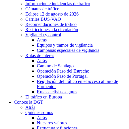
Información e incidencias de tráfico
Cámaras de tráfico
Eclipse 12 de agosto de 2026
Carriles BUS-VAO
Recomendaciones de tráfico
Restricciones a la circulación
Vigilancia y control
Atrás
Equipos y tramos de vigilancia
Campañas especiales de vigilancia
Rutas de interes
Atrás
Camino de Santiago
Operación Paso del Estrecho
Operación Paso de Portugal
Regulación del tráfico en el acceso al faro de
Formentor
Rutas ciclistas seguras
El tráfico en Europa
Conoce la DGT
Atrás
Quiénes somos
Atrás
Nuestros valores
Estructura y funciones