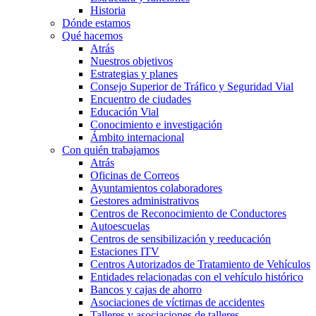
Historia
Dónde estamos
Qué hacemos
Atrás
Nuestros objetivos
Estrategias y planes
Consejo Superior de Tráfico y Seguridad Vial
Encuentro de ciudades
Educación Vial
Conocimiento e investigación
Ámbito internacional
Con quién trabajamos
Atrás
Oficinas de Correos
Ayuntamientos colaboradores
Gestores administrativos
Centros de Reconocimiento de Conductores
Autoescuelas
Centros de sensibilización y reeducación
Estaciones ITV
Centros Autorizados de Tratamiento de Vehículos
Entidades relacionadas con el vehículo histórico
Bancos y cajas de ahorro
Asociaciones de víctimas de accidentes
Talleres y asociaciones de talleres