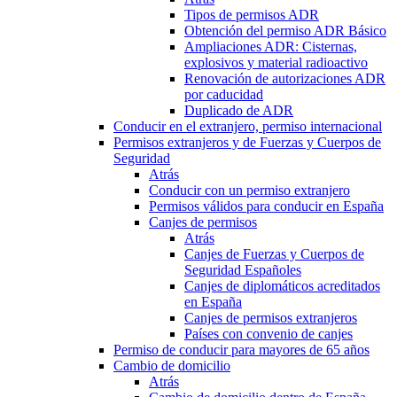
Tipos de permisos ADR
Obtención del permiso ADR Básico
Ampliaciones ADR: Cisternas,
explosivos y material radioactivo
Renovación de autorizaciones ADR
por caducidad
Duplicado de ADR
Conducir en el extranjero, permiso internacional
Permisos extranjeros y de Fuerzas y Cuerpos de
Seguridad
Atrás
Conducir con un permiso extranjero
Permisos válidos para conducir en España
Canjes de permisos
Atrás
Canjes de Fuerzas y Cuerpos de
Seguridad Españoles
Canjes de diplomáticos acreditados
en España
Canjes de permisos extranjeros
Países con convenio de canjes
Permiso de conducir para mayores de 65 años
Cambio de domicilio
Atrás