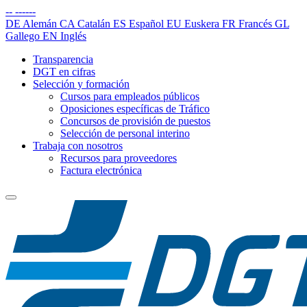
--
------
DE
Alemán
CA
Catalán
ES
Español
EU
Euskera
FR
Francés
GL
Gallego
EN
Inglés
Transparencia
DGT en cifras
Selección y formación
Cursos para empleados públicos
Oposiciones específicas de Tráfico
Concursos de provisión de puestos
Selección de personal interino
Trabaja con nosotros
Recursos para proveedores
Factura electrónica