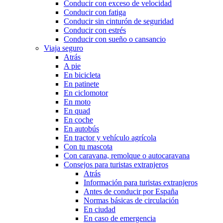
Conducir con exceso de velocidad
Conducir con fatiga
Conducir sin cinturón de seguridad
Conducir con estrés
Conducir con sueño o cansancio
Viaja seguro
Atrás
A pie
En bicicleta
En patinete
En ciclomotor
En moto
En quad
En coche
En autobús
En tractor y vehículo agrícola
Con tu mascota
Con caravana, remolque o autocaravana
Consejos para turistas extranjeros
Atrás
Información para turistas extranjeros
Antes de conducir por España
Normas básicas de circulación
En ciudad
En caso de emergencia