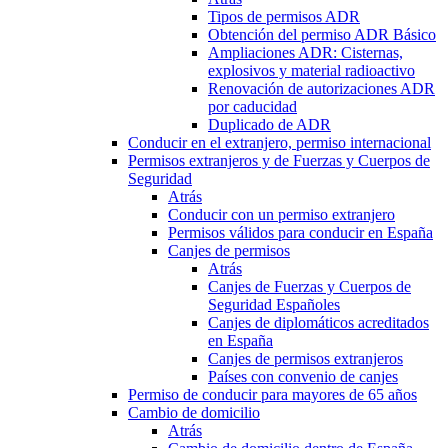
Tipos de permisos ADR
Obtención del permiso ADR Básico
Ampliaciones ADR: Cisternas,
explosivos y material radioactivo
Renovación de autorizaciones ADR
por caducidad
Duplicado de ADR
Conducir en el extranjero, permiso internacional
Permisos extranjeros y de Fuerzas y Cuerpos de
Seguridad
Atrás
Conducir con un permiso extranjero
Permisos válidos para conducir en España
Canjes de permisos
Atrás
Canjes de Fuerzas y Cuerpos de
Seguridad Españoles
Canjes de diplomáticos acreditados
en España
Canjes de permisos extranjeros
Países con convenio de canjes
Permiso de conducir para mayores de 65 años
Cambio de domicilio
Atrás