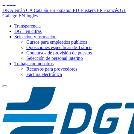
--
------
DE
Alemán
CA
Catalán
ES
Español
EU
Euskera
FR
Francés
GL
Gallego
EN
Inglés
Transparencia
DGT en cifras
Selección y formación
Cursos para empleados públicos
Oposiciones específicas de Tráfico
Concursos de provisión de puestos
Selección de personal interino
Trabaja con nosotros
Recursos para proveedores
Factura electrónica