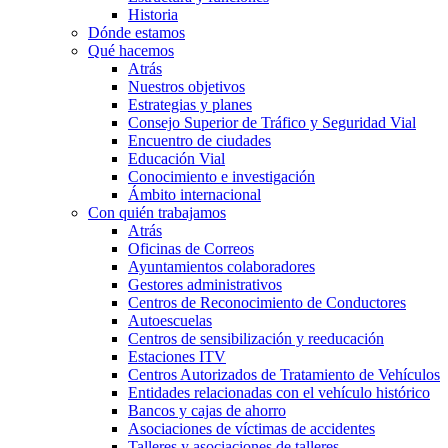
Historia
Dónde estamos
Qué hacemos
Atrás
Nuestros objetivos
Estrategias y planes
Consejo Superior de Tráfico y Seguridad Vial
Encuentro de ciudades
Educación Vial
Conocimiento e investigación
Ámbito internacional
Con quién trabajamos
Atrás
Oficinas de Correos
Ayuntamientos colaboradores
Gestores administrativos
Centros de Reconocimiento de Conductores
Autoescuelas
Centros de sensibilización y reeducación
Estaciones ITV
Centros Autorizados de Tratamiento de Vehículos
Entidades relacionadas con el vehículo histórico
Bancos y cajas de ahorro
Asociaciones de víctimas de accidentes
Talleres y asociaciones de talleres