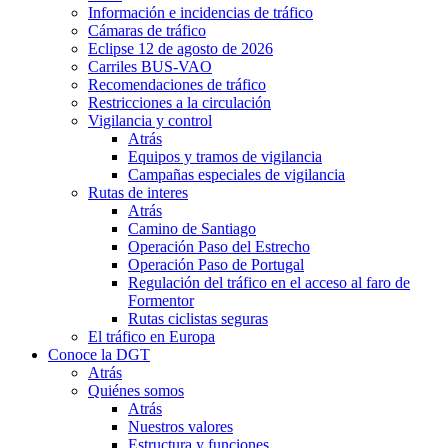
Información e incidencias de tráfico
Cámaras de tráfico
Eclipse 12 de agosto de 2026
Carriles BUS-VAO
Recomendaciones de tráfico
Restricciones a la circulación
Vigilancia y control
Atrás
Equipos y tramos de vigilancia
Campañas especiales de vigilancia
Rutas de interes
Atrás
Camino de Santiago
Operación Paso del Estrecho
Operación Paso de Portugal
Regulación del tráfico en el acceso al faro de
Formentor
Rutas ciclistas seguras
El tráfico en Europa
Conoce la DGT
Atrás
Quiénes somos
Atrás
Nuestros valores
Estructura y funciones