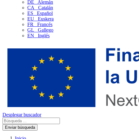
DE
Alemán
CA
Catalán
ES
Español
EU
Euskera
FR
Francés
GL
Gallego
EN
Inglés
Desplegar buscador
Enviar búsqueda
Inicio