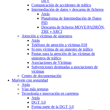
DEV
Comunicación de accidentes de tráfico
Intermediación de datos y descarga de ficheros
Atrás
Plataforma de Intermediación de Datos
PID
Descarga de ficheros MOVE/PADRÓN,
ZBE y ARCI
Atención a víctimas de siniestros
Atrás
Teléfono de atención a víctimas 018
Si eres víctima de un siniestro de tráfico
Pautas para la atención de las víctimas de
siniestros de tráfico
Asociaciones de Víctimas
Subvenciones destinadas a asociaciones de
víctimas
Centro de documentación
Muévete con seguridad
Atrás
Vías más seguras
Tecnología e innovación en carretera
Atrás
DGT 3.0
Forma parte de la DGT 3.0