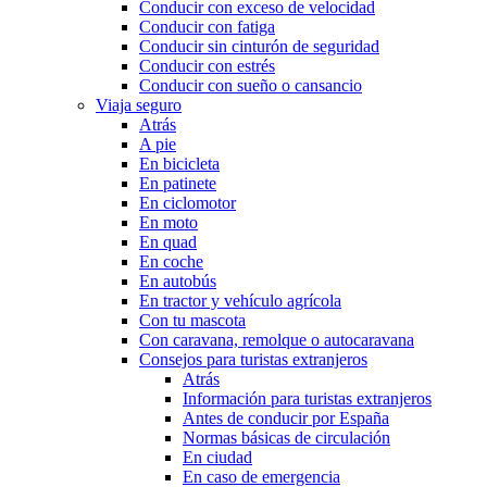
Conducir con exceso de velocidad
Conducir con fatiga
Conducir sin cinturón de seguridad
Conducir con estrés
Conducir con sueño o cansancio
Viaja seguro
Atrás
A pie
En bicicleta
En patinete
En ciclomotor
En moto
En quad
En coche
En autobús
En tractor y vehículo agrícola
Con tu mascota
Con caravana, remolque o autocaravana
Consejos para turistas extranjeros
Atrás
Información para turistas extranjeros
Antes de conducir por España
Normas básicas de circulación
En ciudad
En caso de emergencia