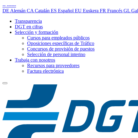
--
------
DE
Alemán
CA
Catalán
ES
Español
EU
Euskera
FR
Francés
GL
Gal
Transparencia
DGT en cifras
Selección y formación
Cursos para empleados públicos
Oposiciones específicas de Tráfico
Concursos de provisión de puestos
Selección de personal interino
Trabaja con nosotros
Recursos para proveedores
Factura electrónica