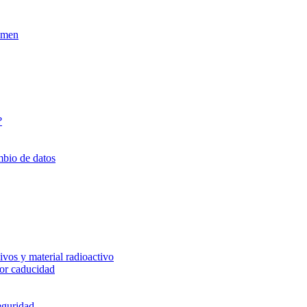
xamen
?
mbio de datos
vos y material radioactivo
or caducidad
eguridad