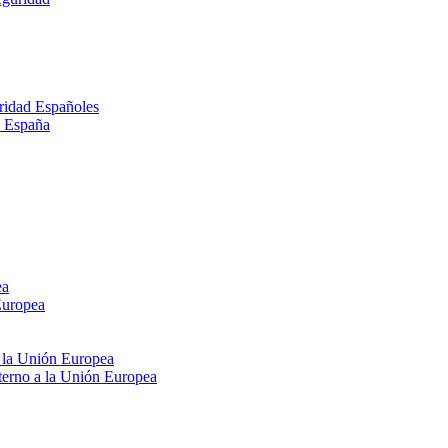
ridad Españoles
n España
ea
Europea
e la Unión Europea
xterno a la Unión Europea