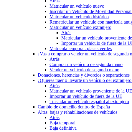
Atrás
Matricular un vehículo nuevo
Inscribir un Vehículo de Movilidad Person
Matricular un vehículo histórico
Rematricular un vehículo con matrícula anti
Matricular un vehículo extranjero
Atrás
Matricular un vehículo proveniente d
Importar un vehículo de fuera de la 
Matricula temporal: placas verdes
¿Vas a comprar o vender un vehículo de segunda
Atrás
Comprar un vehículo de segunda mano
Vender un vehículo de segunda mano
Donaciones, herencias y divorcios o separaciones
¿Quieres traer o llevarte un vehículo del extranjero
Atrás
Matricular un vehículo proveniente de la U
Importar un vehículo de fuera de la UE
Trasladar un vehículo español al extranjero
Cambio de domicilio dentro de España
Altas, bajas y rehabilitaciones de vehículos
Atrás
Baja temporal
Baja definitiva