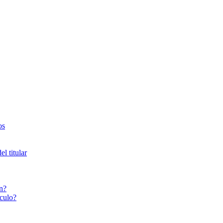
os
l titular
n?
culo?