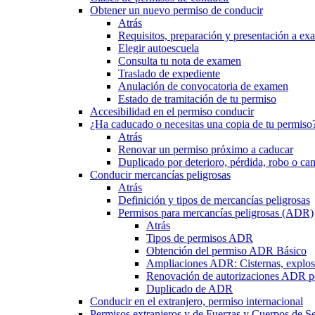
Obtener un nuevo permiso de conducir
Atrás
Requisitos, preparación y presentación a e
Elegir autoescuela
Consulta tu nota de examen
Traslado de expediente
Anulación de convocatoria de examen
Estado de tramitación de tu permiso
Accesibilidad en el permiso conducir
¿Ha caducado o necesitas una copia de tu permiso
Atrás
Renovar un permiso próximo a caducar
Duplicado por deterioro, pérdida, robo o ca
Conducir mercancías peligrosas
Atrás
Definición y tipos de mercancías peligrosas
Permisos para mercancías peligrosas (ADR)
Atrás
Tipos de permisos ADR
Obtención del permiso ADR Básico
Ampliaciones ADR: Cisternas, explosi
Renovación de autorizaciones ADR p
Duplicado de ADR
Conducir en el extranjero, permiso internacional
Permisos extranjeros y de Fuerzas y Cuerpos de S