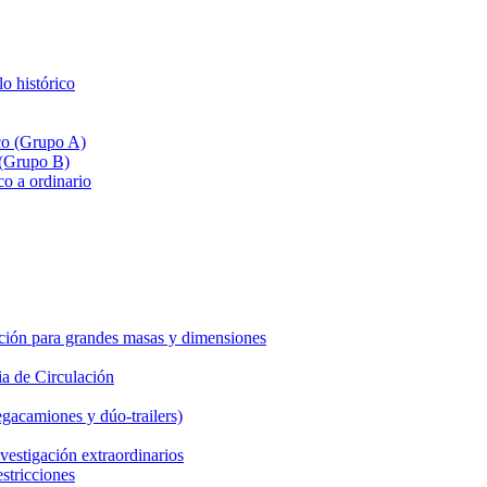
lo histórico
ico (Grupo A)
 (Grupo B)
co a ordinario
ción para grandes masas y dimensiones
a de Circulación
gacamiones y dúo-trailers)
vestigación extraordinarios
estricciones