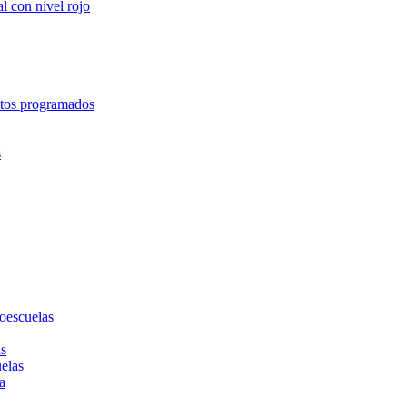
l con nivel rojo
entos programados
s
toescuelas
as
uelas
a