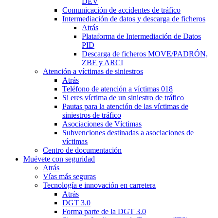
DEV
Comunicación de accidentes de tráfico
Intermediación de datos y descarga de ficheros
Atrás
Plataforma de Intermediación de Datos
PID
Descarga de ficheros MOVE/PADRÓN,
ZBE y ARCI
Atención a víctimas de siniestros
Atrás
Teléfono de atención a víctimas 018
Si eres víctima de un siniestro de tráfico
Pautas para la atención de las víctimas de
siniestros de tráfico
Asociaciones de Víctimas
Subvenciones destinadas a asociaciones de
víctimas
Centro de documentación
Muévete con seguridad
Atrás
Vías más seguras
Tecnología e innovación en carretera
Atrás
DGT 3.0
Forma parte de la DGT 3.0