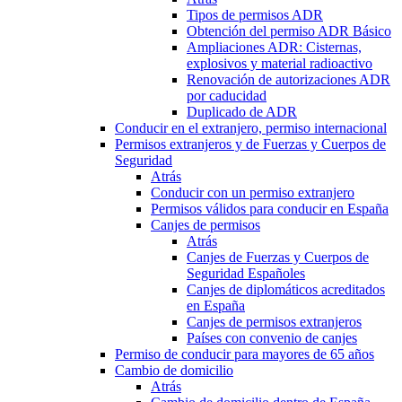
Tipos de permisos ADR
Obtención del permiso ADR Básico
Ampliaciones ADR: Cisternas,
explosivos y material radioactivo
Renovación de autorizaciones ADR
por caducidad
Duplicado de ADR
Conducir en el extranjero, permiso internacional
Permisos extranjeros y de Fuerzas y Cuerpos de
Seguridad
Atrás
Conducir con un permiso extranjero
Permisos válidos para conducir en España
Canjes de permisos
Atrás
Canjes de Fuerzas y Cuerpos de
Seguridad Españoles
Canjes de diplomáticos acreditados
en España
Canjes de permisos extranjeros
Países con convenio de canjes
Permiso de conducir para mayores de 65 años
Cambio de domicilio
Atrás