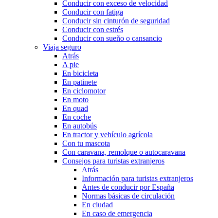
Conducir con exceso de velocidad
Conducir con fatiga
Conducir sin cinturón de seguridad
Conducir con estrés
Conducir con sueño o cansancio
Viaja seguro
Atrás
A pie
En bicicleta
En patinete
En ciclomotor
En moto
En quad
En coche
En autobús
En tractor y vehículo agrícola
Con tu mascota
Con caravana, remolque o autocaravana
Consejos para turistas extranjeros
Atrás
Información para turistas extranjeros
Antes de conducir por España
Normas básicas de circulación
En ciudad
En caso de emergencia