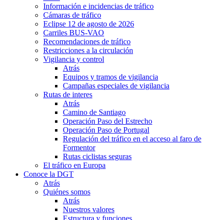
Información e incidencias de tráfico
Cámaras de tráfico
Eclipse 12 de agosto de 2026
Carriles BUS-VAO
Recomendaciones de tráfico
Restricciones a la circulación
Vigilancia y control
Atrás
Equipos y tramos de vigilancia
Campañas especiales de vigilancia
Rutas de interes
Atrás
Camino de Santiago
Operación Paso del Estrecho
Operación Paso de Portugal
Regulación del tráfico en el acceso al faro de
Formentor
Rutas ciclistas seguras
El tráfico en Europa
Conoce la DGT
Atrás
Quiénes somos
Atrás
Nuestros valores
Estructura y funciones