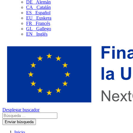
DE
Alemán
CA
Catalán
ES
Español
EU
Euskera
FR
Francés
GL
Gallego
EN
Inglés
Desplegar buscador
Enviar búsqueda
Inicio