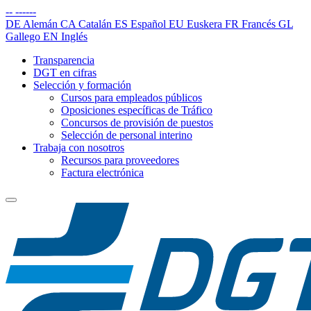
--
------
DE
Alemán
CA
Catalán
ES
Español
EU
Euskera
FR
Francés
GL
Gallego
EN
Inglés
Transparencia
DGT en cifras
Selección y formación
Cursos para empleados públicos
Oposiciones específicas de Tráfico
Concursos de provisión de puestos
Selección de personal interino
Trabaja con nosotros
Recursos para proveedores
Factura electrónica