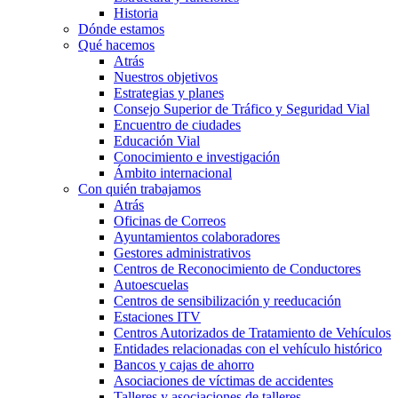
Historia
Dónde estamos
Qué hacemos
Atrás
Nuestros objetivos
Estrategias y planes
Consejo Superior de Tráfico y Seguridad Vial
Encuentro de ciudades
Educación Vial
Conocimiento e investigación
Ámbito internacional
Con quién trabajamos
Atrás
Oficinas de Correos
Ayuntamientos colaboradores
Gestores administrativos
Centros de Reconocimiento de Conductores
Autoescuelas
Centros de sensibilización y reeducación
Estaciones ITV
Centros Autorizados de Tratamiento de Vehículos
Entidades relacionadas con el vehículo histórico
Bancos y cajas de ahorro
Asociaciones de víctimas de accidentes
Talleres y asociaciones de talleres