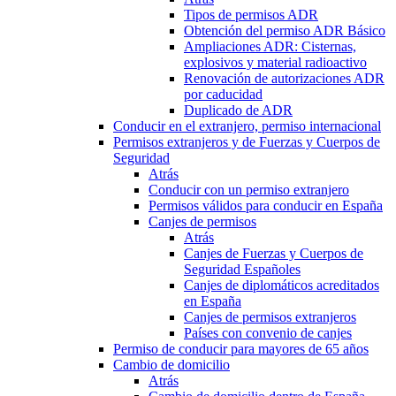
Tipos de permisos ADR
Obtención del permiso ADR Básico
Ampliaciones ADR: Cisternas,
explosivos y material radioactivo
Renovación de autorizaciones ADR
por caducidad
Duplicado de ADR
Conducir en el extranjero, permiso internacional
Permisos extranjeros y de Fuerzas y Cuerpos de
Seguridad
Atrás
Conducir con un permiso extranjero
Permisos válidos para conducir en España
Canjes de permisos
Atrás
Canjes de Fuerzas y Cuerpos de
Seguridad Españoles
Canjes de diplomáticos acreditados
en España
Canjes de permisos extranjeros
Países con convenio de canjes
Permiso de conducir para mayores de 65 años
Cambio de domicilio
Atrás