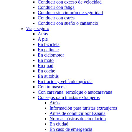
Conducir con exceso de velocidad
Conducir con fatiga
Conducir sin cinturón de seguridad
Conducir con estrés
Conducir con sueño o cansancio
Viaja seguro
Atrás
A pie
En bicicleta
En patinete
En ciclomotor
En moto
En quad
En coche
En autobús
En tractor y vehículo agrícola
Con tu mascota
Con caravana, remolque o autocaravana
Consejos para turistas extranjeros
Atrás
Información para turistas extranjeros
Antes de conducir por España
Normas básicas de circulación
En ciudad
En caso de emergencia