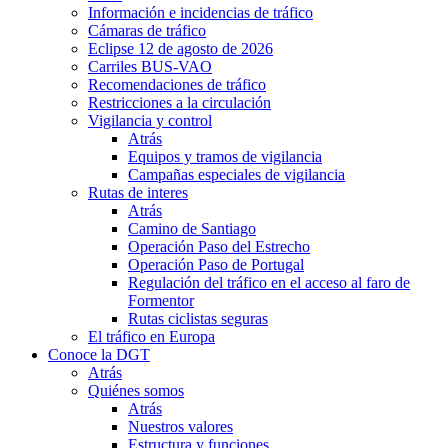
Información e incidencias de tráfico
Cámaras de tráfico
Eclipse 12 de agosto de 2026
Carriles BUS-VAO
Recomendaciones de tráfico
Restricciones a la circulación
Vigilancia y control
Atrás
Equipos y tramos de vigilancia
Campañas especiales de vigilancia
Rutas de interes
Atrás
Camino de Santiago
Operación Paso del Estrecho
Operación Paso de Portugal
Regulación del tráfico en el acceso al faro de
Formentor
Rutas ciclistas seguras
El tráfico en Europa
Conoce la DGT
Atrás
Quiénes somos
Atrás
Nuestros valores
Estructura y funciones