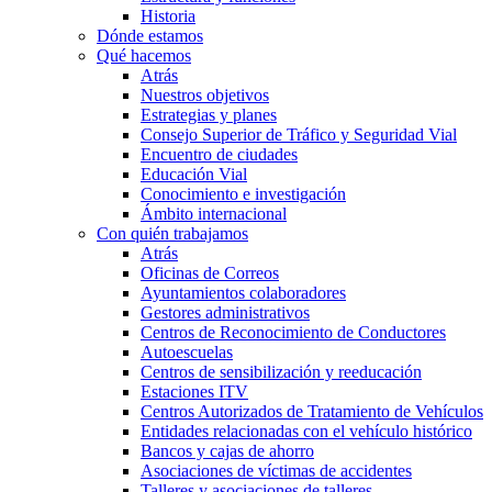
Historia
Dónde estamos
Qué hacemos
Atrás
Nuestros objetivos
Estrategias y planes
Consejo Superior de Tráfico y Seguridad Vial
Encuentro de ciudades
Educación Vial
Conocimiento e investigación
Ámbito internacional
Con quién trabajamos
Atrás
Oficinas de Correos
Ayuntamientos colaboradores
Gestores administrativos
Centros de Reconocimiento de Conductores
Autoescuelas
Centros de sensibilización y reeducación
Estaciones ITV
Centros Autorizados de Tratamiento de Vehículos
Entidades relacionadas con el vehículo histórico
Bancos y cajas de ahorro
Asociaciones de víctimas de accidentes
Talleres y asociaciones de talleres