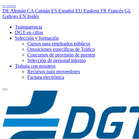
--
------
DE
Alemán
CA
Catalán
ES
Español
EU
Euskera
FR
Francés
GL
Gallego
EN
Inglés
Transparencia
DGT en cifras
Selección y formación
Cursos para empleados públicos
Oposiciones específicas de Tráfico
Concursos de provisión de puestos
Selección de personal interino
Trabaja con nosotros
Recursos para proveedores
Factura electrónica