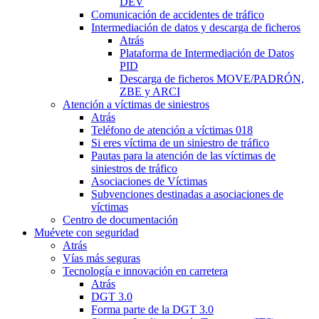
DEV
Comunicación de accidentes de tráfico
Intermediación de datos y descarga de ficheros
Atrás
Plataforma de Intermediación de Datos
PID
Descarga de ficheros MOVE/PADRÓN,
ZBE y ARCI
Atención a víctimas de siniestros
Atrás
Teléfono de atención a víctimas 018
Si eres víctima de un siniestro de tráfico
Pautas para la atención de las víctimas de
siniestros de tráfico
Asociaciones de Víctimas
Subvenciones destinadas a asociaciones de
víctimas
Centro de documentación
Muévete con seguridad
Atrás
Vías más seguras
Tecnología e innovación en carretera
Atrás
DGT 3.0
Forma parte de la DGT 3.0