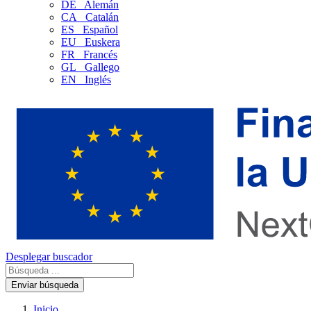
DE
Alemán
CA
Catalán
ES
Español
EU
Euskera
FR
Francés
GL
Gallego
EN
Inglés
Desplegar buscador
Enviar búsqueda
Inicio