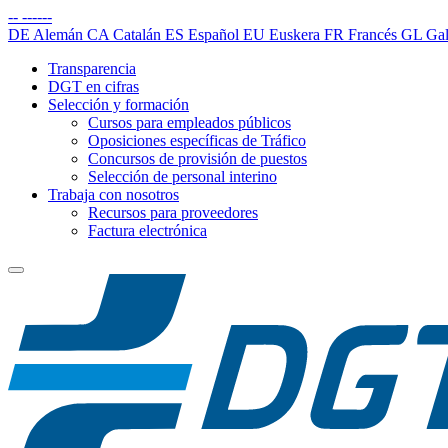
--
------
DE
Alemán
CA
Catalán
ES
Español
EU
Euskera
FR
Francés
GL
Gal
Transparencia
DGT en cifras
Selección y formación
Cursos para empleados públicos
Oposiciones específicas de Tráfico
Concursos de provisión de puestos
Selección de personal interino
Trabaja con nosotros
Recursos para proveedores
Factura electrónica