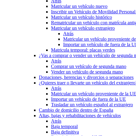
Atrás
Matricular un vehículo nuevo
Inscribir un Vehículo de Movilidad Person
Matricular un vehículo histórico
Rematricular un vehículo con matrícula anti
Matricular un vehículo extranjero
Atrás
Matricular un vehículo proveniente d
Importar un vehículo de fuera de la 
Matricula temporal: placas verdes
¿Vas a comprar o vender un vehículo de segunda
Atrás
Comprar un vehículo de segunda mano
Vender un vehículo de segunda mano
Donaciones, herencias y divorcios o separaciones
¿Quieres traer o llevarte un vehículo del extranjero
Atrás
Matricular un vehículo proveniente de la U
Importar un vehículo de fuera de la UE
Trasladar un vehículo español al extranjero
Cambio de domicilio dentro de España
Altas, bajas y rehabilitaciones de vehículos
Atrás
Baja temporal
Baja definitiva