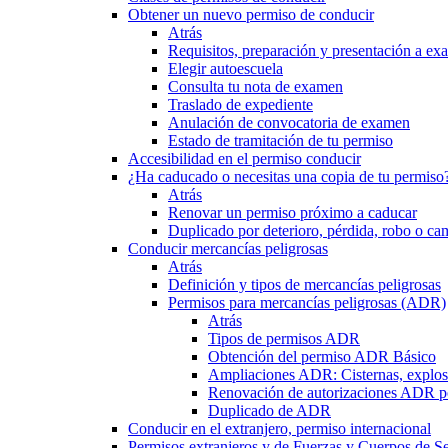
Obtener un nuevo permiso de conducir
Atrás
Requisitos, preparación y presentación a e
Elegir autoescuela
Consulta tu nota de examen
Traslado de expediente
Anulación de convocatoria de examen
Estado de tramitación de tu permiso
Accesibilidad en el permiso conducir
¿Ha caducado o necesitas una copia de tu permiso
Atrás
Renovar un permiso próximo a caducar
Duplicado por deterioro, pérdida, robo o ca
Conducir mercancías peligrosas
Atrás
Definición y tipos de mercancías peligrosas
Permisos para mercancías peligrosas (ADR)
Atrás
Tipos de permisos ADR
Obtención del permiso ADR Básico
Ampliaciones ADR: Cisternas, explosi
Renovación de autorizaciones ADR p
Duplicado de ADR
Conducir en el extranjero, permiso internacional
Permisos extranjeros y de Fuerzas y Cuerpos de S