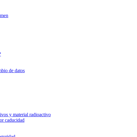
xamen
?
mbio de datos
vos y material radioactivo
or caducidad
eguridad