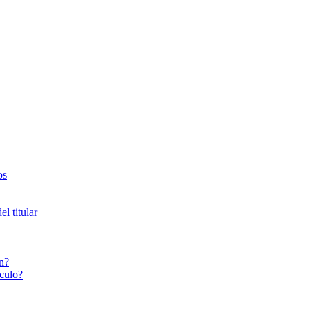
os
l titular
n?
culo?