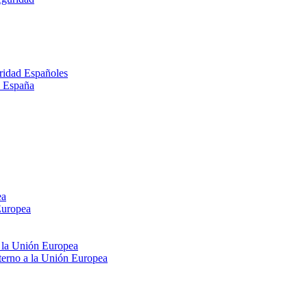
ridad Españoles
n España
ea
Europea
e la Unión Europea
xterno a la Unión Europea