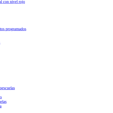
l con nivel rojo
entos programados
s
toescuelas
as
uelas
a