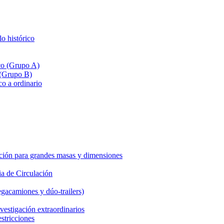
lo histórico
ico (Grupo A)
 (Grupo B)
co a ordinario
ción para grandes masas y dimensiones
a de Circulación
gacamiones y dúo-trailers)
vestigación extraordinarios
estricciones